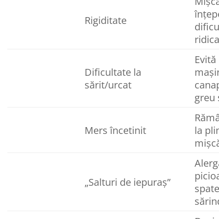
Mișcă
înțep
Rigiditate
dificu
ridic
Evită
Dificultate la
mași
sărit/urcat
canap
greu 
Rămâ
Mers încetinit
la pl
mișcă
Alerg
picio
„Salturi de iepuraș”
spate
sărin