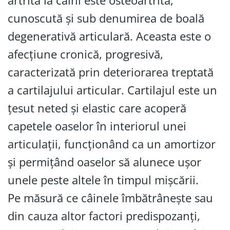
artrită la câini este osteoartrita,
cunoscută și sub denumirea de boală
degenerativă articulară. Aceasta este o
afecțiune cronică, progresivă,
caracterizată prin deteriorarea treptată
a cartilajului articular. Cartilajul este un
țesut neted și elastic care acoperă
capetele oaselor în interiorul unei
articulații, funcționând ca un amortizor
și permițând oaselor să alunece ușor
unele peste altele în timpul mișcării.
Pe măsură ce câinele îmbătrânește sau
din cauza altor factori predispozanți,