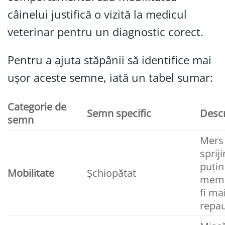
câinelui justifică o vizită la medicul
veterinar pentru un diagnostic corect.
Pentru a ajuta stăpânii să identifice mai
ușor aceste semne, iată un tabel sumar:
Categorie de
Semn specific
Descr
semn
Mers
sprij
puțin
Mobilitate
Șchiopătat
memb
fi ma
repau