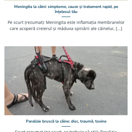
Meningita la câini: simptome, cauze și tratament rapid, pe
înțelesul tău
Pe scurt (rezumat): Meningita este inflamația membranelor
care acoperă creierul și măduva spinării ale câinelui, [...]
Paralizie bruscă la câine: disc, traumă, toxine
Scurt rezumat (pe scurt, ce trebuie să știi): Paralizia