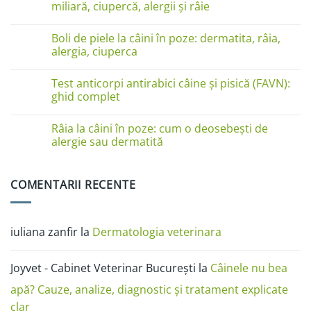
miliară, ciupercă, alergii și râie
linge
pe
Niciun
lăbuțe?
comentariu
Cauze
Boli de piele la câini în poze: dermatita, râia,
la
și
Boli
alergia, ciuperca
soluții
de
piele
Niciun
la
comentariu
Test anticorpi antirabici câine și pisică (FAVN):
pisici
la
în
Boli
ghid complet
imagini:
de
dermatită
piele
Niciun
miliară,
la
comentariu
Râia la câini în poze: cum o deosebești de
ciupercă,
câini
la
alergii
în
Test
alergie sau dermatită
și
poze:
anticorpi
râie
dermatita,
antirabici
Niciun
râia,
câine
comentariu
alergia,
și
la
COMENTARII RECENTE
ciuperca
pisică
Râia
(FAVN):
la
ghid
câini
complet
în
poze:
iuliana zanfir
la
Dermatologia veterinara
cum
o
deosebești
de
Joyvet - Cabinet Veterinar București
la
Câinele nu bea
alergie
sau
dermatită
apă? Cauze, analize, diagnostic și tratament explicate
clar