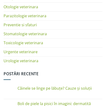
Otologie veterinara
Parazitologie veterinara
Preventie si sfaturi
Stomatologie veterinara
Toxicologie veterinara
Urgente veterinare
Urologie veterinara
POSTĂRI RECENTE
Câinele se linge pe lăbuțe? Cauze și soluții
Niciun
comentariu
la
Câinele
Boli de piele la pisici în imagini: dermatită
se