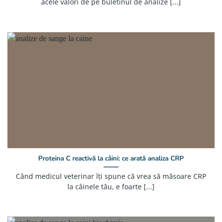
acele valori de pe buletinul de analize [...]
Proteina C reactivă la câini: ce arată analiza CRP
Când medicul veterinar îți spune că vrea să măsoare CRP
la câinele tău, e foarte [...]