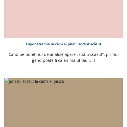
Hiponatremia la câini și pisici: sodiul scăzut
Când pe buletinul de analize apare „sodiu scăzut”, primul
gând poate fi că animalul tău [...]