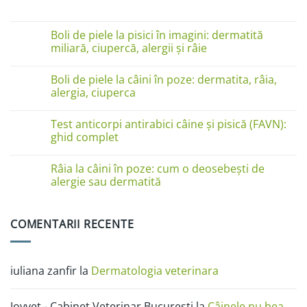
Niciun
comentariu
la
Câinele
Boli de piele la pisici în imagini: dermatită
se
miliară, ciupercă, alergii și râie
linge
pe
Niciun
lăbuțe?
comentariu
Cauze
Boli de piele la câini în poze: dermatita, râia,
la
și
Boli
alergia, ciuperca
soluții
de
piele
Niciun
la
comentariu
Test anticorpi antirabici câine și pisică (FAVN):
pisici
la
în
Boli
ghid complet
imagini:
de
dermatită
piele
Niciun
miliară,
la
comentariu
Râia la câini în poze: cum o deosebești de
ciupercă,
câini
la
alergii
în
Test
alergie sau dermatită
și
poze:
anticorpi
râie
dermatita,
antirabici
Niciun
râia,
câine
comentariu
alergia,
și
la
COMENTARII RECENTE
ciuperca
pisică
Râia
(FAVN):
la
ghid
câini
complet
în
poze:
iuliana zanfir
la
Dermatologia veterinara
cum
o
deosebești
de
Joyvet - Cabinet Veterinar București
la
Câinele nu bea
alergie