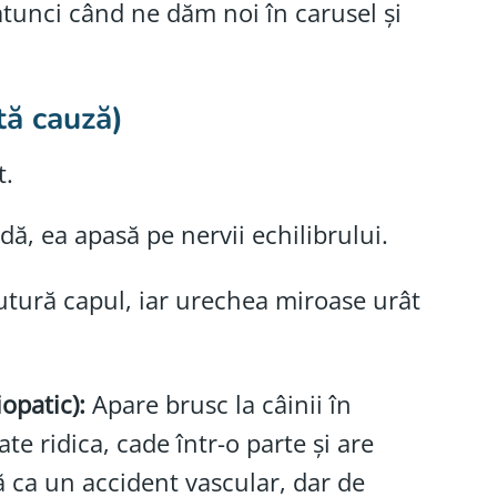
 atunci când ne dăm noi în carusel și
tă cauză)
t.
ă, ea apasă pe nervii echilibrului.
utură capul, iar urechea miroase urât
opatic):
Apare brusc la câinii în
te ridica, cade într-o parte și are
ă ca un accident vascular, dar de