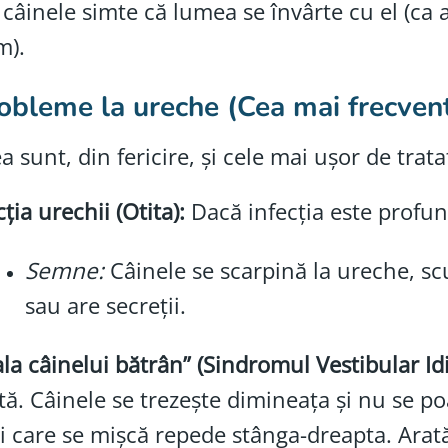
, câinele simte că lumea se învârte cu el (ca
m).
robleme la ureche (Cea mai frecven
a sunt, din fericire, și cele mai ușor de trata
cția urechii (Otita):
Dacă infecția este profund
Semne:
Câinele se scarpină la ureche, sc
sau are secreții.
la câinelui bătrân” (Sindromul Vestibular Idi
tă. Câinele se trezește dimineața și nu se poa
i care se mișcă repede stânga-dreapta. Arat