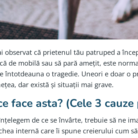
i observat că prietenul tău patruped a începu
că de mobilă sau să pară amețit, este normal 
e întotdeauna o tragedie. Uneori e doar o p
ețea, dar există și situații mai grave.
ce face asta? (Cele 3 cauze 
înțelegem de ce se învârte, trebuie să ne i
chea internă care îi spune creierului cum să