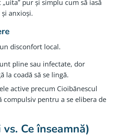
 „uita” pur și simplu cum să iasă
și anxioși.
ere
un disconfort local.
nt pline sau infectate, dor
ă la coadă să se lingă.
sele active precum Cioibănescul
ă compulsiv pentru a se elibera de
i vs. Ce înseamnă)