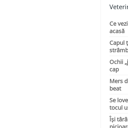
Veteri
Ce vezi
acasă
Capul ț
strâm
Ochii „
cap
Mers 
beat
Se lov
tocul u
Își târâ
picioar