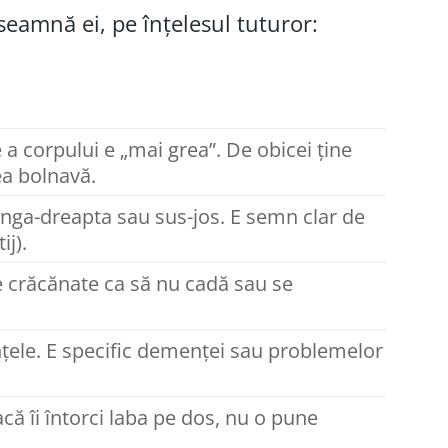
nseamnă ei, pe înțelesul tuturor:
 a corpului e „mai grea”. De obicei ține
ea bolnavă.
ânga-dreapta sau sus-jos. E semn clar de
ij).
le crăcănate ca să nu cadă sau se
țele. E specific demenței sau problemelor
ă îi întorci laba pe dos, nu o pune