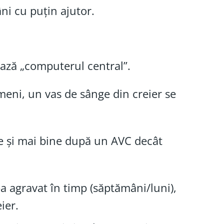
ni cu puțin ajutor.
ează „computerul central”.
meni, un vas de sânge din creier se
de și mai bine după un AVC decât
-a agravat în timp (săptămâni/luni),
ier.