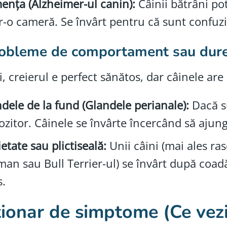
nța (Alzheimer-ul canin):
Câinii bătrâni pot
r-o cameră. Se învârt pentru că sunt confuzi 
robleme de comportament sau dur
, creierul e perfect sănătos, dar câinele are 
dele de la fund (Glandele perianale):
Dacă su
ozitor. Câinele se învârte încercând să ajung
etate sau plictiseală:
Unii câini (mai ales ra
an sau Bull Terrier-ul) se învârt după coad
s.
ționar de simptome (Ce vez