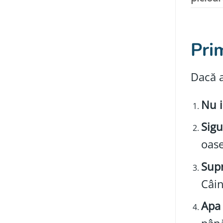
Pri
Dacă a
Nu i
Sigu
oase
Supr
Câin
Apa 