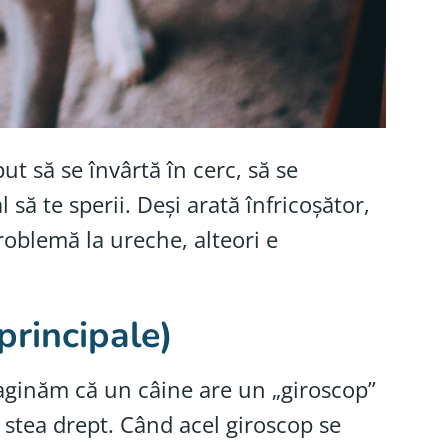
t să se învârtă în cerc, să se
să te sperii. Deși arată înfricoșător,
roblemă la ureche, alteori e
principale)
maginăm că un câine are un „giroscop”
 stea drept. Când acel giroscop se