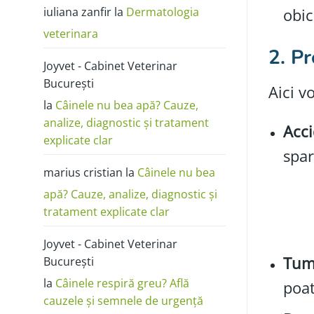
poze:
iuliana zanfir
la
Dermatologia
cum
obi
o
deosebești
veterinara
de
alergie
2. Pr
sau
Joyvet - Cabinet Veterinar
dermatită
București
Aici v
la
Câinele nu bea apă? Cauze,
analize, diagnostic și tratament
Acci
explicate clar
spar
marius cristian
la
Câinele nu bea
apă? Cauze, analize, diagnostic și
tratament explicate clar
Joyvet - Cabinet Veterinar
Tum
București
la
Câinele respiră greu? Află
poat
cauzele și semnele de urgență