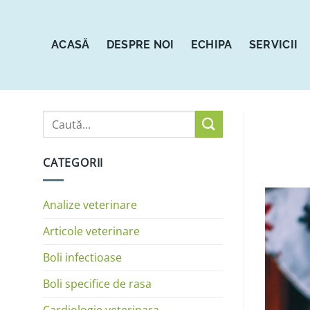
Sari
la
conținut
ACASĂ
DESPRE NOI
ECHIPA
SERVICII
CATEGORII
Analize veterinare
Articole veterinare
Boli infectioase
Boli specifice de rasa
Cardiologie veterinara