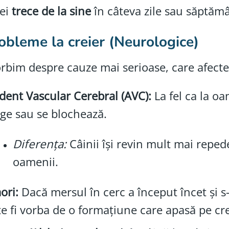
cei
trece de la sine
în câteva zile sau săptămâ
obleme la creier (Neurologice)
orbim despre cauze mai serioase, care afect
dent Vascular Cerebral (AVC):
La fel ca la oa
ge sau se blochează.
Diferența:
Câinii își revin mult mai repe
oamenii.
ori:
Dacă mersul în cerc a început încet și s
e fi vorba de o formațiune care apasă pe cre