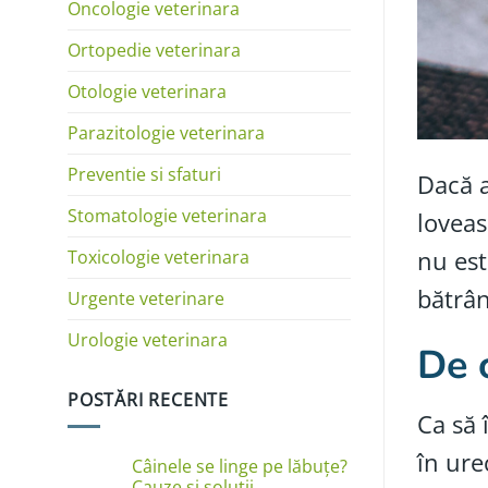
Oncologie veterinara
Ortopedie veterinara
Otologie veterinara
Parazitologie veterinara
Preventie si sfaturi
Dacă a
Stomatologie veterinara
loveas
nu est
Toxicologie veterinara
bătrân
Urgente veterinare
Urologie veterinara
De 
POSTĂRI RECENTE
Ca să 
în ure
Câinele se linge pe lăbuțe?
Cauze și soluții