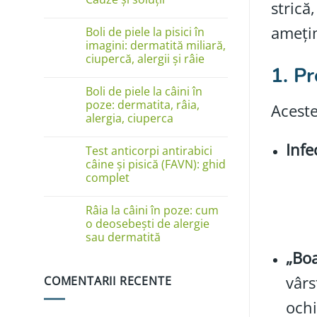
strică
Niciun
comentariu
ameți
Boli de piele la pisici în
la
Câinele
imagini: dermatită miliară,
se
ciupercă, alergii și râie
linge
1. P
pe
Niciun
lăbuțe?
comentariu
Cauze
Boli de piele la câini în
la
și
Boli
poze: dermatita, râia,
Aceste
soluții
de
alergia, ciuperca
piele
la
Niciun
pisici
comentariu
Infe
în
Test anticorpi antirabici
la
imagini:
Boli
câine și pisică (FAVN): ghid
dermatită
de
complet
miliară,
piele
ciupercă,
la
Niciun
alergii
câini
comentariu
și
în
Râia la câini în poze: cum
la
râie
poze:
Test
o deosebești de alergie
dermatita,
anticorpi
sau dermatită
râia,
antirabici
alergia,
câine
„Boa
Niciun
ciuperca
și
comentariu
pisică
la
(FAVN):
vârs
COMENTARII RECENTE
Râia
ghid
la
complet
câini
ochi
în