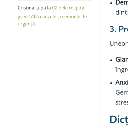
Deme
Cristina Lupa
la
Câinele respiră
dint
greu? Află cauzele și semnele de
urgență
3. P
Uneori
Glan
îngr
Anxi
Germ
stre
Dic