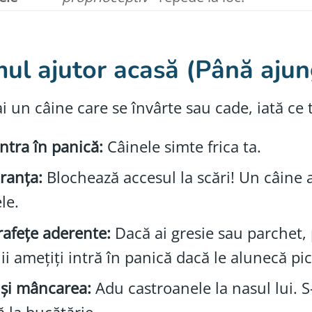
mul ajutor acasă (Până ajun
i un câine care se învârte sau cade, iată ce 
ntra în panică:
Câinele simte frica ta.
ranța:
Blochează accesul la scări! Un câine a
le.
afețe aderente:
Dacă ai gresie sau parchet,
ii amețiți intră în panică dacă le alunecă pic
și mâncarea:
Adu castroanele la nasul lui. S