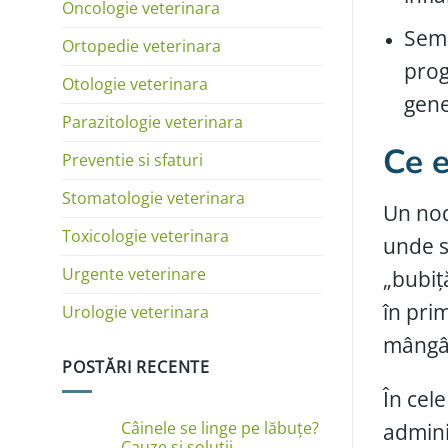
Oncologie veterinara
Semn
Ortopedie veterinara
prog
Otologie veterinara
gene
Parazitologie veterinara
Ce e
Preventie si sfaturi
Stomatologie veterinara
Un nod
Toxicologie veterinara
unde s
Urgente veterinare
„bubiț
în pri
Urologie veterinara
mângâi
POSTĂRI RECENTE
În cel
Câinele se linge pe lăbuțe?
admini
Cauze și soluții