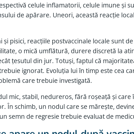
espectivă celule inflamatorii, celule imune și 
sului de apărare. Uneori, această reacție local
i și pisici, reacțiile postvaccinale locale sunt 
ilitate, o mică umflătură, durere discretă la at
ecât țesutul din jur. Totuși, faptul că majorit
trebuie ignorat. Evoluția lui în timp este cea c
roblemă care trebuie investigată.
ul mic, stabil, nedureros, fără roșeață și care 
itor. În schimb, un nodul care se mărește, devin
iun semn de regresie trebuie evaluat de medicu
e apare un nodul după vacci