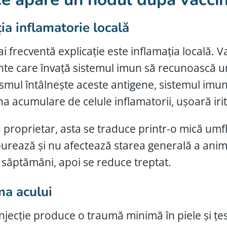
ia inflamatorie locală
i frecventă explicație este inflamația locală. V
te care învață sistemul imun să recunoască un
smul întâlnește aceste antigene, sistemul imun
a acumulare de celule inflamatorii, ușoară irita
 proprietar, asta se traduce printr-o mică umf
urează și nu afectează starea generală a anim
 săptămâni, apoi se reduce treptat.
a acului
injecție produce o traumă minimă în piele și țe