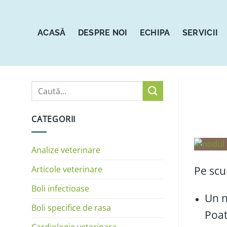
Sari
la
conținut
ACASĂ
DESPRE NOI
ECHIPA
SERVICII
CATEGORII
Analize veterinare
Articole veterinare
Pe scur
Boli infectioase
Un n
Boli specifice de rasa
Poat
Cardiologie veterinara