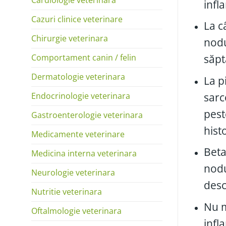
infl
Cazuri clinice veterinare
La c
Chirurgie veterinara
nodu
Comportament canin / felin
săpt
Dermatologie veterinara
La p
Endocrinologie veterinara
sarc
pest
Gastroenterologie veterinara
hist
Medicamente veterinare
Beta
Medicina interna veterinara
nodu
Neurologie veterinara
desc
Nutritie veterinara
Nu m
Oftalmologie veterinara
infl