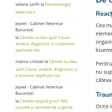
poze:
iuliana zanfir
la
Dermatologia
cum
o
deosebești
veterinara
Reacț
de
alergie
sau
Joyvet - Cabinet Veterinar
dermatită
Cea ma
București
elemen
la
Câinele nu bea apă? Cauze,
organi
analize, diagnostic și tratament
însemn
explicate clar
marius cristian
la
Câinele nu bea
Pentru
apă? Cauze, analize, diagnostic și
nu sup
tratament explicate clar
câteva
Joyvet - Cabinet Veterinar
Traum
București
la
Câinele respiră greu? Află
Orice 
cauzele și semnele de urgență