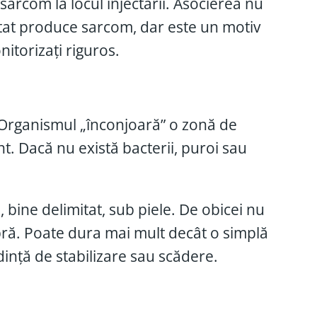
u sarcom la locul injectării. Asocierea nu
ntat produce sarcom, dar este un motiv
nitorizați riguros.
 Organismul „înconjoară” o zonă de
nt. Dacă nu există bacterii, puroi sau
bine delimitat, sub piele. De obicei nu
ebră. Poate dura mai mult decât o simplă
dință de stabilizare sau scădere.