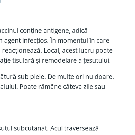
accinul conține antigene, adică
 agent infecțios. În momentul în care
 reacționează. Local, acest lucru poate
ție tisulară și remodelare a țesutului.
lătură sub piele. De multe ori nu doare,
alului. Poate rămâne câteva zile sau
sutul subcutanat. Acul traversează