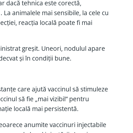
iar dacă tehnica este corectă,
 La animalele mai sensibile, la cele cu
ecției, reacția locală poate fi mai
istrat greșit. Uneori, nodulul apare
ecvat și în condiții bune.
stanțe care ajută vaccinul să stimuleze
cinul să fie „mai vizibil” pentru
ație locală mai persistentă.
deoarece anumite vaccinuri injectabile