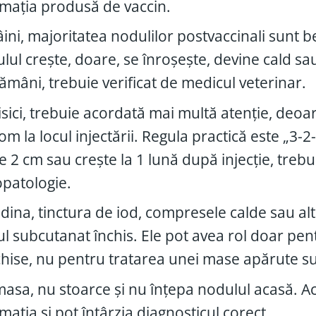
amația produsă de vaccin.
âini, majoritatea nodulilor postvaccinali sunt be
lul crește, doare, se înroșește, devine cald sa
ămâni, trebuie verificat de medicul veterinar.
isici, trebuie acordată mai multă atenție, deoar
om la locul injectării. Regula practică este „3-2
e 2 cm sau crește la 1 lună după injecție, trebu
opatologie.
dina, tinctura de iod, compresele calde sau alte
l subcutanat închis. Ele pot avea rol doar pentr
hise, nu pentru tratarea unei mase apărute su
asa, nu stoarce și nu înțepa nodulul acasă. Ace
amația și pot întârzia diagnosticul corect.