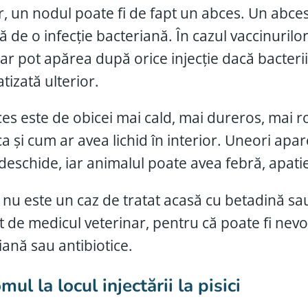
r, un nodul poate fi de fapt un abces. Un abce
ă de o infecție bacteriană. În cazul vaccinurilo
dar pot apărea după orice injecție dacă bacteri
tizată ulterior.
es este de obicei mai cald, mai dureros, mai ro
ca și cum ar avea lichid în interior. Uneori apar
deschide, iar animalul poate avea febră, apati
 nu este un caz de tratat acasă cu betadină sa
t de medicul veterinar, pentru că poate fi nevoi
iană sau antibiotice.
mul la locul injectării la pisici