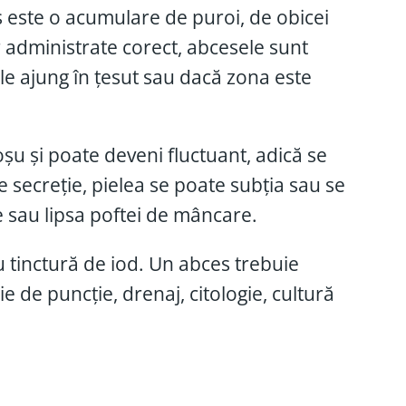
s este o acumulare de puroi, de obicei
r administrate corect, abcesele sunt
ile ajung în țesut sau dacă zona este
șu și poate deveni fluctuant, adică se
e secreție, pielea se poate subția sau se
e sau lipsa poftei de mâncare.
u tinctură de iod. Un abces trebuie
e de puncție, drenaj, citologie, cultură