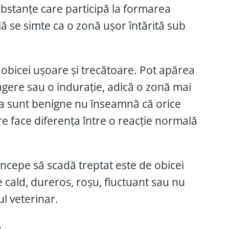
substanțe care participă la formarea
ă se simte ca o zonă ușor întărită sub
de obicei ușoare și trecătoare. Pot apărea
ingere sau o indurație, adică o zonă mai
atea sunt benigne nu înseamnă că orice
are face diferența între o reacție normală
începe să scadă treptat este de obicei
e cald, dureros, roșu, fluctuant sau nu
l veterinar.
n