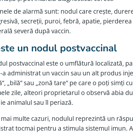
ele de alarmă sunt: nodul care crește, durere
resivă, secreții, puroi, febră, apatie, pierdere
rală severă după vaccin.
ste un nodul postvaccinal
ul postvaccinal este o umflătură localizată, pa
-a administrat un vaccin sau un alt produs injec
ă”, „bilă” sau „zonă tare” pe care o poți simți
mele zile, alteori proprietarul o observă abia
e animalul sau îl periază.
e mai multe cazuri, nodulul reprezintă un răspu
strat tocmai pentru a stimula sistemul imun. A