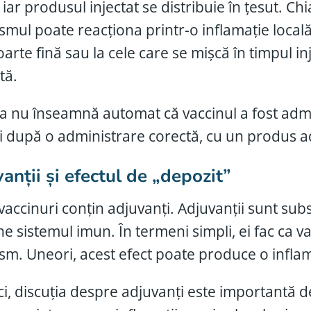
 iar produsul injectat se distribuie în țesut. Ch
smul poate reacționa printr-o inflamație locală.
oarte fină sau la cele care se mișcă în timpul inj
tă.
a nu înseamnă automat că vaccinul a fost admin
și după o administrare corectă, cu un produs ad
anții și efectul de „depozit”
vaccinuri conțin adjuvanți. Adjuvanții sunt sub
e sistemul imun. În termeni simpli, ei fac ca vac
sm. Uneori, acest efect poate produce o inflam
ici, discuția despre adjuvanți este importantă 