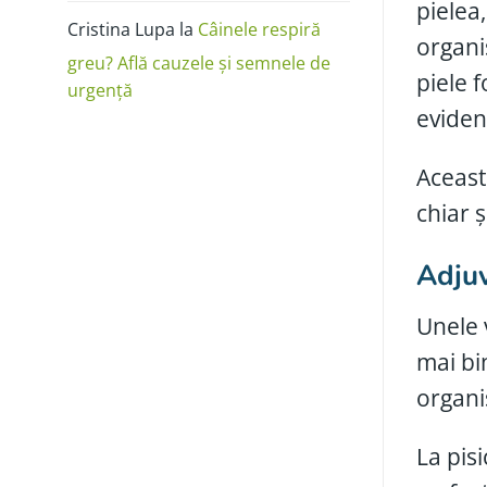
pielea,
Cristina Lupa
la
Câinele respiră
organi
greu? Află cauzele și semnele de
piele f
urgență
eviden
Aceast
chiar 
Adjuv
Unele 
mai bin
organi
La pis