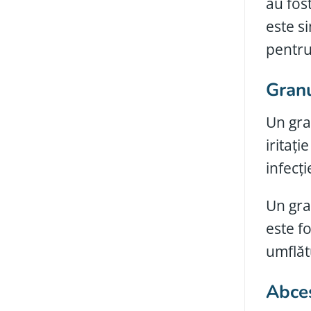
au fost
este s
pentru 
Granu
Un gra
iritați
infecț
Un gra
este f
umflăt
Abces