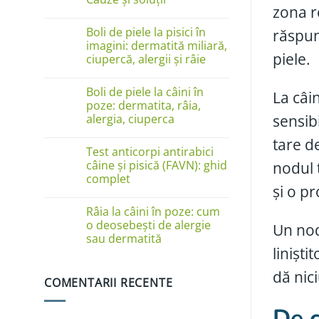
zona r
Niciun
comentariu
Boli de piele la pisici în
răspun
la
Câinele
imagini: dermatită miliară,
se
piele.
ciupercă, alergii și râie
linge
pe
Niciun
lăbuțe?
comentariu
Cauze
Boli de piele la câini în
La câin
la
și
Boli
poze: dermatita, râia,
soluții
de
sensib
alergia, ciuperca
piele
la
Niciun
tare d
pisici
comentariu
în
Test anticorpi antirabici
la
imagini:
Boli
câine și pisică (FAVN): ghid
nodul 
dermatită
de
complet
miliară,
piele
ciupercă,
și o p
la
Niciun
alergii
câini
comentariu
și
în
Râia la câini în poze: cum
la
râie
poze:
Test
o deosebești de alergie
Un nod
dermatita,
anticorpi
sau dermatită
râia,
antirabici
alergia,
linișt
câine
Niciun
ciuperca
și
comentariu
pisică
dă nic
la
(FAVN):
COMENTARII RECENTE
Râia
ghid
la
complet
câini
De c
în