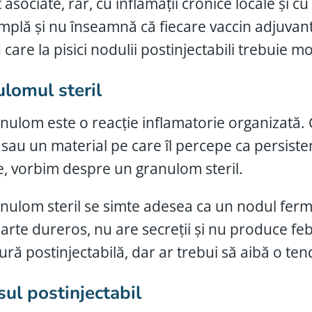
 asociate, rar, cu inflamații cronice locale și c
implă și nu înseamnă că fiecare vaccin adjuva
care la pisici nodulii postinjectabili trebuie mo
lomul steril
nulom este o reacție inflamatorie organizată.
e sau un material pe care îl percepe ca persiste
ie, vorbim despre un granulom steril.
nulom steril se simte adesea ca un nodul ferm, 
oarte dureros, nu are secreții și nu produce f
ură postinjectabilă, dar ar trebui să aibă o ten
ul postinjectabil