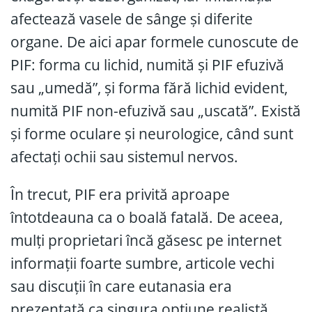
afectează vasele de sânge și diferite
organe. De aici apar formele cunoscute de
PIF: forma cu lichid, numită și PIF efuzivă
sau „umedă”, și forma fără lichid evident,
numită PIF non-efuzivă sau „uscată”. Există
și forme oculare și neurologice, când sunt
afectați ochii sau sistemul nervos.
În trecut, PIF era privită aproape
întotdeauna ca o boală fatală. De aceea,
mulți proprietari încă găsesc pe internet
informații foarte sumbre, articole vechi
sau discuții în care eutanasia era
prezentată ca singura opțiune realistă.