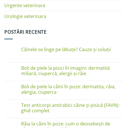
Urgente veterinare
Urologie veterinara
POSTĂRI RECENTE
Câinele se linge pe lăbuțe? Cauze și soluții
Niciun
comentariu
la
Câinele
Boli de piele la pisici în imagini: dermatită
se
miliară, ciupercă, alergii și râie
linge
pe
Niciun
lăbuțe?
comentariu
Cauze
Boli de piele la câini în poze: dermatita, râia,
la
și
Boli
alergia, ciuperca
soluții
de
piele
Niciun
la
comentariu
Test anticorpi antirabici câine și pisică (FAVN):
pisici
la
în
Boli
ghid complet
imagini:
de
dermatită
piele
Niciun
miliară,
la
comentariu
Râia la câini în poze: cum o deosebești de
ciupercă,
câini
la