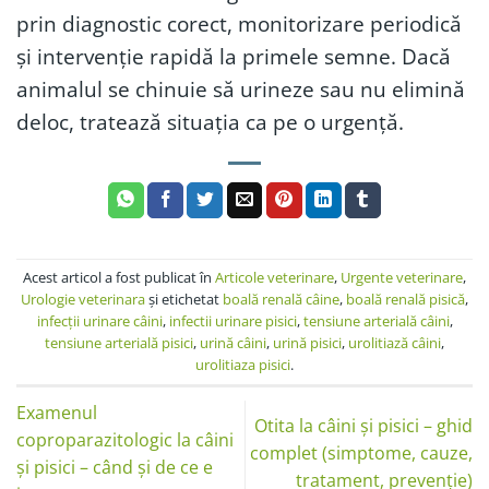
prin diagnostic corect, monitorizare periodică
și intervenție rapidă la primele semne. Dacă
animalul se chinuie să urineze sau nu elimină
deloc, tratează situația ca pe o urgență.
Acest articol a fost publicat în
Articole veterinare
,
Urgente veterinare
,
Urologie veterinara
şi etichetat
boală renală câine
,
boală renală pisică
,
infecții urinare câini
,
infectii urinare pisici
,
tensiune arterială câini
,
tensiune arterială pisici
,
urină câini
,
urină pisici
,
urolitiază câini
,
urolitiaza pisici
.
Examenul
Otita la câini și pisici – ghid
coproparazitologic la câini
complet (simptome, cauze,
și pisici – când și de ce e
tratament, prevenție)