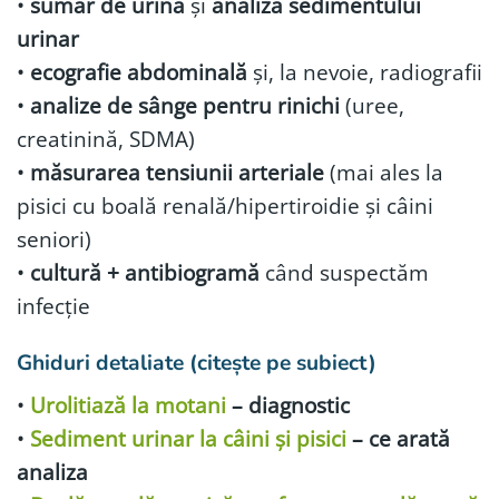
•
sumar de urină
și
analiza sedimentului
urinar
•
ecografie abdominală
și, la nevoie, radiografii
•
analize de sânge pentru rinichi
(uree,
creatinină, SDMA)
•
măsurarea tensiunii arteriale
(mai ales la
pisici cu boală renală/hipertiroidie și câini
seniori)
•
cultură + antibiogramă
când suspectăm
infecție
Ghiduri detaliate (citește pe subiect)
•
Urolitiază la motani
– diagnostic
•
Sediment urinar la câini și pisici
– ce arată
analiza