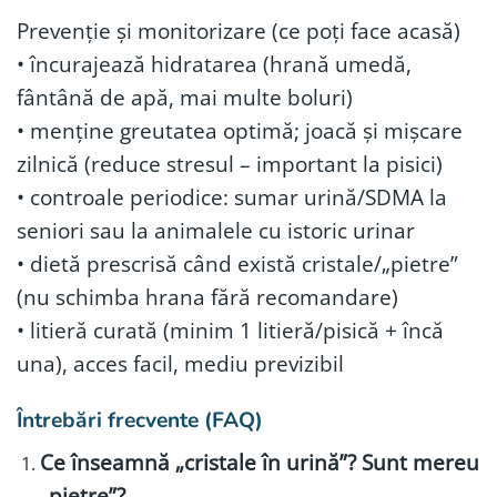
Prevenție și monitorizare (ce poți face acasă)
• încurajează hidratarea (hrană umedă,
fântână de apă, mai multe boluri)
• menține greutatea optimă; joacă și mișcare
zilnică (reduce stresul – important la pisici)
• controale periodice: sumar urină/SDMA la
seniori sau la animalele cu istoric urinar
• dietă prescrisă când există cristale/„pietre”
(nu schimba hrana fără recomandare)
• litieră curată (minim 1 litieră/pisică + încă
una), acces facil, mediu previzibil
Întrebări frecvente (FAQ)
Ce înseamnă „cristale în urină”? Sunt mereu
„pietre”?