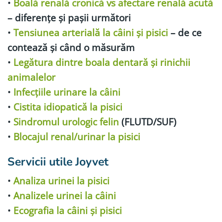
•
Boală renală cronică vs afectare renală acută
– diferențe și pașii următori
•
Tensiunea arterială la câini și pisici
– de ce
contează și când o măsurăm
•
Legătura dintre boala dentară și rinichii
animalelor
•
Infecțiile urinare la câini
•
Cistita idiopatică la pisici
•
Sindromul urologic felin
(FLUTD/SUF)
•
Blocajul renal/urinar la pisici
Servicii utile Joyvet
•
Analiza urinei la pisici
•
Analizele urinei la câini
•
Ecografia la câini și pisici