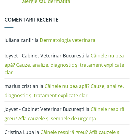
alergii
în
Test
alergie sau dermatită
și
poze:
anticorpi
râie
dermatita,
antirabici
Niciun
râia,
câine
comentariu
alergia,
și
la
COMENTARII RECENTE
ciuperca
pisică
Râia
(FAVN):
la
ghid
câini
complet
în
poze:
iuliana zanfir
la
Dermatologia veterinara
cum
o
deosebești
de
Joyvet - Cabinet Veterinar București
la
Câinele nu bea
alergie
sau
dermatită
apă? Cauze, analize, diagnostic și tratament explicate
clar
marius cristian
la
Câinele nu bea apă? Cauze, analize,
diagnostic și tratament explicate clar
Joyvet - Cabinet Veterinar București
la
Câinele respiră
greu? Află cauzele și semnele de urgență
Cristina Lupa
la
Câinele respiră greu? Află cauzele și