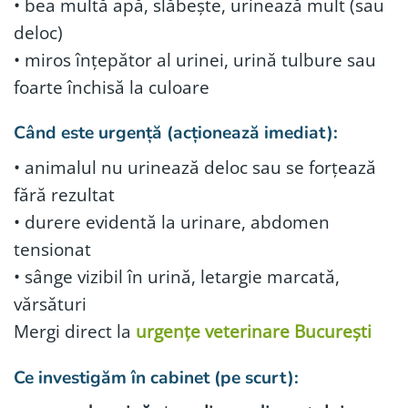
• bea multă apă, slăbește, urinează mult (sau
deloc)
• miros înțepător al urinei, urină tulbure sau
foarte închisă la culoare
Când este urgență (acționează imediat):
• animalul nu urinează deloc sau se forțează
fără rezultat
• durere evidentă la urinare, abdomen
tensionat
• sânge vizibil în urină, letargie marcată,
vărsături
Mergi direct la
urgențe veterinare București
Ce investigăm în cabinet (pe scurt):