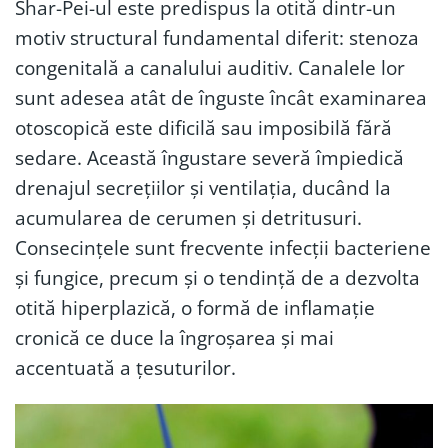
Shar-Pei-ul este predispus la otită dintr-un
motiv structural fundamental diferit: stenoza
congenitală a canalului auditiv. Canalele lor
sunt adesea atât de înguste încât examinarea
otoscopică este dificilă sau imposibilă fără
sedare. Această îngustare severă împiedică
drenajul secrețiilor și ventilația, ducând la
acumularea de cerumen și detritusuri.
Consecințele sunt frecvente infecții bacteriene
și fungice, precum și o tendință de a dezvolta
otită hiperplazică, o formă de inflamație
cronică ce duce la îngroșarea și mai
accentuată a țesuturilor.