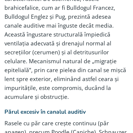
brahicefalice, cum ar fi Bulldogul Francez,
Bulldogul Englez și Pug, prezintă adesea
canale auditive mai înguste decât media.
Această îngustare structurală împiedică
ventilația adecvată și drenajul normal al
secrețiilor (cerumen) și al detritusurilor
celulare. Mecanismul natural de „migrație
epitelială”, prin care pielea din canal se mișcă
lent spre exterior, eliminând astfel ceara și
impuritățile, este compromis, ducând la
acumulare și obstrucție.
Părul excesiv în canalul auditiv
Rasele cu păr care crește continuu (păr
anagen), precum Poodle (Caniche), Schnauzer,