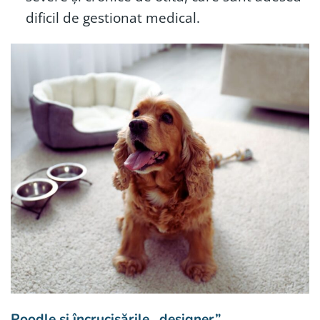
dificil de gestionat medical.
Poodle și încrucișările „designer”