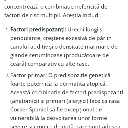
concentrează o combinație nefericită de
factori de risc multipli. Aceștia includ:
Factori predispozanți:
Urechi lungi și
pendulante, creștere excesivă de păr în
canalul auditiv și o densitate mai mare de
glande ceruminoase (producătoare de
ceară) comparativ cu alte rase.
Factor primar: O predispoziție genetică
foarte puternică la dermatita atopică.
Această combinație de factori predispozanți
(anatomici) și primari (alergici) face ca rasa
Cocker Spaniel să fie excepțional de
vulnerabilă la dezvoltarea unor forme
severe și cronice de otită, care sunt adesea