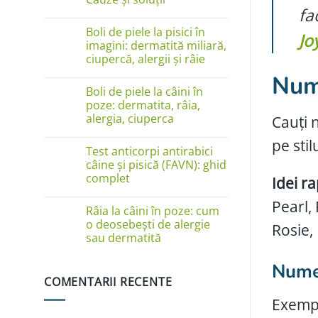
fa
Niciun
comentariu
Boli de piele la pisici în
la
Jo
Câinele
imagini: dermatită miliară,
se
ciupercă, alergii și râie
linge
pe
Nume
Niciun
lăbuțe?
comentariu
Cauze
Boli de piele la câini în
la
și
Boli
poze: dermatita, râia,
soluții
de
alergia, ciuperca
Cauți n
piele
la
Niciun
pisici
pe stil
comentariu
în
Test anticorpi antirabici
la
imagini:
Boli
câine și pisică (FAVN): ghid
dermatită
de
complet
miliară,
Idei ra
piele
ciupercă,
la
Niciun
alergii
câini
Pearl,
comentariu
și
în
Râia la câini în poze: cum
la
râie
poze:
Test
o deosebești de alergie
Rosie,
dermatita,
anticorpi
sau dermatită
râia,
antirabici
alergia,
câine
Niciun
ciuperca
și
comentariu
Nume 
pisică
la
(FAVN):
COMENTARII RECENTE
Râia
ghid
la
complet
câini
Exemple
în