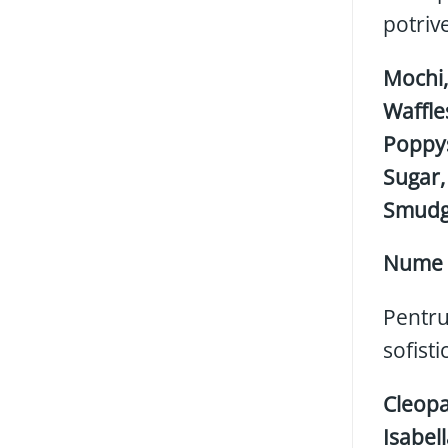
potriv
Mochi,
Waffle
Poppys
Sugar,
Smudg
Nume e
Pentru
sofisti
Cleopa
Isabell