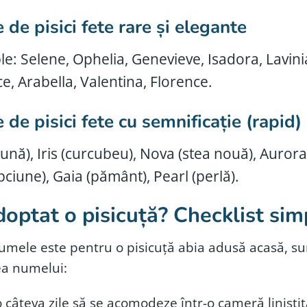
de pisici fete rare și elegante
e: Selene, Ophelia, Genevieve, Isadora, Lavin
ce, Arabella, Valentina, Florence.
de pisici fete cu semnificație (rapid)
ună), Iris (curcubeu), Nova (stea nouă), Aurora 
pciune), Gaia (pământ), Pearl (perlă).
doptat o pisicuță? Checklist sim
mele este pentru o pisicuță abia adusă acasă, su
ea numelui:
 câteva zile să se acomodeze într-o cameră liniștit