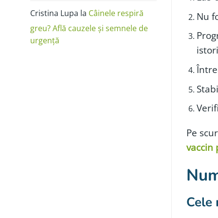
Cristina Lupa
la
Câinele respiră
Nu fo
greu? Află cauzele și semnele de
Prog
urgență
istor
Într
Stabi
Verif
Pe scu
vaccin 
Nume
Cele 