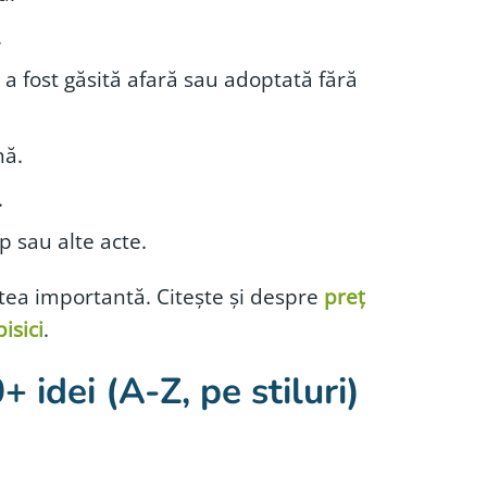
.
a fost găsită afară sau adoptată fără
nă.
.
p sau alte acte.
rtea importantă.
Citește și despre
preț
pisici
.
 idei (A-Z, pe stiluri)