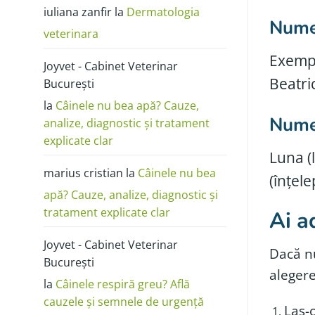
poze:
iuliana zanfir
la
Dermatologia
cum
o
Nume 
deosebești
veterinara
de
alergie
sau
Exempl
Joyvet - Cabinet Veterinar
dermatită
Beatri
București
la
Câinele nu bea apă? Cauze,
Nume 
analize, diagnostic și tratament
explicate clar
Luna (l
marius cristian
la
Câinele nu bea
(înțele
apă? Cauze, analize, diagnostic și
tratament explicate clar
Ai a
Joyvet - Cabinet Veterinar
Dacă nu
București
aleger
la
Câinele respiră greu? Află
cauzele și semnele de urgență
Las-o