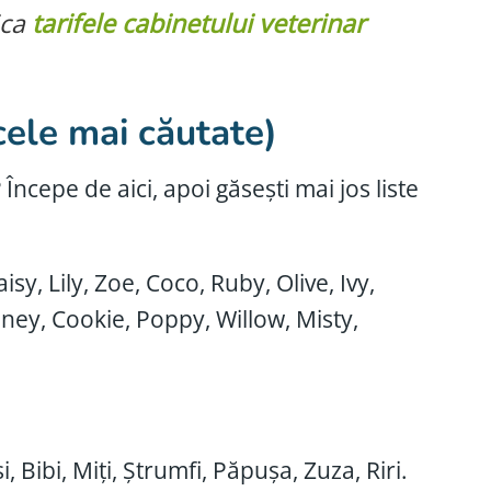
ica
tarifele cabinetului veterinar
(cele mai căutate)
? Începe de aici, apoi găsești mai jos liste
isy, Lily, Zoe, Coco, Ruby, Olive, Ivy,
oney, Cookie, Poppy, Willow, Misty,
si, Bibi, Miți, Ștrumfi, Păpușa, Zuza, Riri.