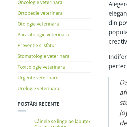
Oncologie veterinara
Aleger
elegan
Ortopedie veterinara
din po
Otologie veterinara
popula
Parazitologie veterinara
creativ
Preventie si sfaturi
Indifer
Stomatologie veterinara
perfec
Toxicologie veterinara
Urgente veterinare
Da
Urologie veterinara
af
st
POSTĂRI RECENTE
Jo
de
Câinele se linge pe lăbuțe?
Cauze și soluții