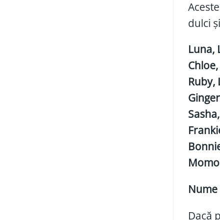
Aceste
dulci ș
Luna, L
Chloe,
Ruby, 
Ginger
Sasha,
Frankie
Bonnie,
Momo, 
Nume d
Dacă pi