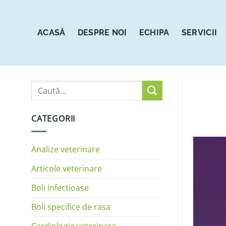
Sari
la
conținut
ACASĂ
DESPRE NOI
ECHIPA
SERVICII
CATEGORII
Analize veterinare
Articole veterinare
Boli infectioase
Boli specifice de rasa
Cardiologie veterinara