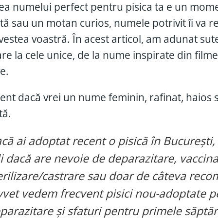
ea numelui perfect pentru pisica ta e un moment
tă sau un motan curios, numele potrivit îi va re
vestea voastră. În acest articol, am adunat sute
re la cele unice, de la nume inspirate din filme
e.
ent dacă vrei un nume feminin, rafinat, haios sa
tă.
că ai adoptat recent o pisică în București,
li dacă are nevoie de deparazitare, vaccina
erilizare/castrare sau doar de câteva recom
yvet vedem frecvent pisici nou-adoptate pe
parazitare și sfaturi pentru primele săptă