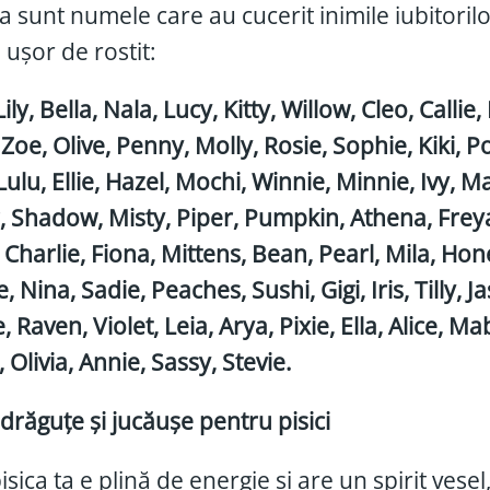
a sunt numele care au cucerit inimile iubitorilo
i ușor de rostit:
ily, Bella, Nala, Lucy, Kitty, Willow, Cleo, Callie
 Zoe, Olive, Penny, Molly, Rosie, Sophie, Kiki, 
Lulu, Ellie, Hazel, Mochi, Winnie, Minnie, Ivy, 
, Shadow, Misty, Piper, Pumpkin, Athena, Freya
 Charlie, Fiona, Mittens, Bean, Pearl, Mila, Hone
, Nina, Sadie, Peaches, Sushi, Gigi, Iris, Tilly,
 Raven, Violet, Leia, Arya, Pixie, Ella, Alice, M
Olivia, Annie, Sassy, Stevie.
răguțe și jucăușe pentru pisici
sica ta e plină de energie și are un spirit vese