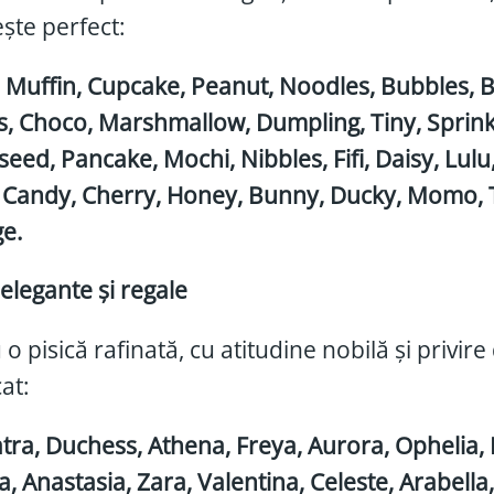
ește perfect:
 Muffin, Cupcake, Peanut, Noodles, Bubbles, Bis
s, Choco, Marshmallow, Dumpling, Tiny, Sprink
eed, Pancake, Mochi, Nibbles, Fifi, Daisy, Lulu
 Candy, Cherry, Honey, Bunny, Ducky, Momo, Tin
e.
legante și regale
 o pisică rafinată, cu atitudine nobilă și privi
cat:
tra, Duchess, Athena, Freya, Aurora, Ophelia, E
a, Anastasia, Zara, Valentina, Celeste, Arabella