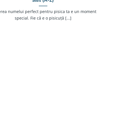
ales (A-Z)
erea numelui perfect pentru pisica ta e un moment
special. Fie că e o pisicuță [...]