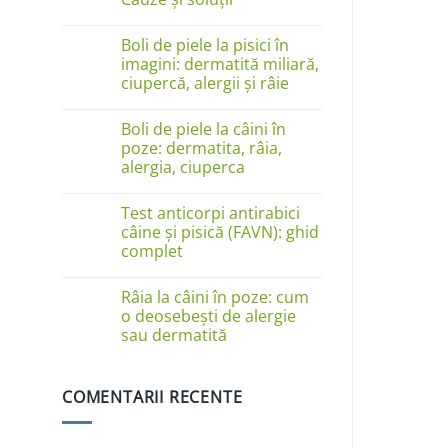
Niciun
comentariu
Boli de piele la pisici în
la
Câinele
imagini: dermatită miliară,
se
ciupercă, alergii și râie
linge
pe
Niciun
lăbuțe?
comentariu
Cauze
Boli de piele la câini în
la
și
Boli
poze: dermatita, râia,
soluții
de
alergia, ciuperca
piele
la
Niciun
pisici
comentariu
în
Test anticorpi antirabici
la
imagini:
Boli
câine și pisică (FAVN): ghid
dermatită
de
complet
miliară,
piele
ciupercă,
la
Niciun
alergii
câini
comentariu
și
în
Râia la câini în poze: cum
la
râie
poze:
Test
o deosebești de alergie
dermatita,
anticorpi
sau dermatită
râia,
antirabici
alergia,
câine
Niciun
ciuperca
și
comentariu
pisică
la
(FAVN):
COMENTARII RECENTE
Râia
ghid
la
complet
câini
în