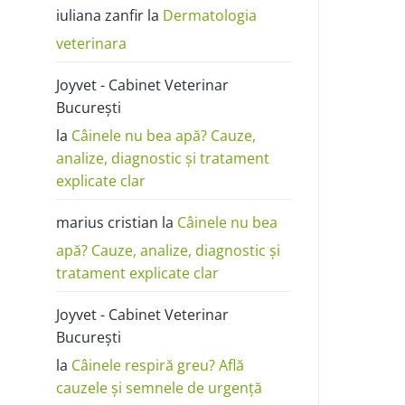
poze:
iuliana zanfir
la
Dermatologia
cum
o
deosebești
veterinara
de
alergie
sau
Joyvet - Cabinet Veterinar
dermatită
București
la
Câinele nu bea apă? Cauze,
analize, diagnostic și tratament
explicate clar
marius cristian
la
Câinele nu bea
apă? Cauze, analize, diagnostic și
tratament explicate clar
Joyvet - Cabinet Veterinar
București
la
Câinele respiră greu? Află
cauzele și semnele de urgență