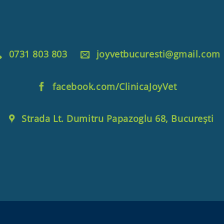
0731 803 803
joyvetbucuresti@gmail.com
facebook.com/ClinicaJoyVet
Strada Lt. Dumitru Papazoglu 68, București