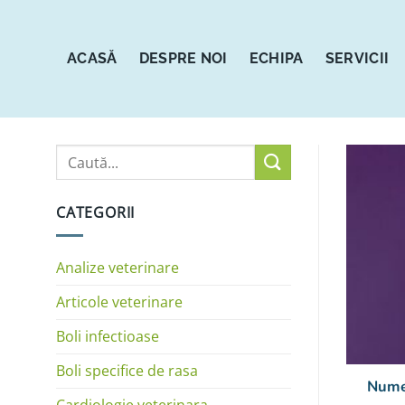
Sari
la
conținut
ACASĂ
DESPRE NOI
ECHIPA
SERVICII
CATEGORII
Analize veterinare
Articole veterinare
Boli infectioase
Boli specifice de rasa
Nume 
Cardiologie veterinara