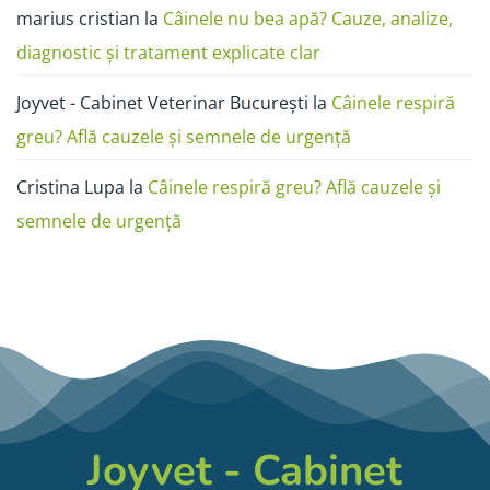
marius cristian
la
Câinele nu bea apă? Cauze, analize,
diagnostic și tratament explicate clar
Joyvet - Cabinet Veterinar București
la
Câinele respiră
greu? Află cauzele și semnele de urgență
Cristina Lupa
la
Câinele respiră greu? Află cauzele și
semnele de urgență
Joyvet - Cabinet