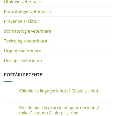
Otologie veterinara
Parazitologie veterinara
Preventie si sfaturi
Stomatologie veterinara
Toxicologie veterinara
Urgente veterinare
Urologie veterinara
POSTĂRI RECENTE
Câinele se linge pe lăbuțe? Cauze și soluții
Niciun
comentariu
la
Câinele
Boli de piele la pisici în imagini: dermatită
se
miliară, ciupercă, alergii și râie
linge