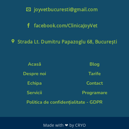
joyvetbucuresti@gmail.com
facebook.com/ClinicaJoyVet
Strada Lt. Dumitru Papazoglu 68, București
Acasă
Blog
Despre noi
Tarife
Echipa
Contact
Servicii
Programare
Politica de confidențialitate - GDPR
Made with ❤ by
CRYO