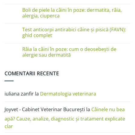
pe
Niciun
lăbuțe?
comentariu
Cauze
Boli de piele la câini în poze: dermatita, râia,
la
și
Boli
alergia, ciuperca
soluții
de
piele
Niciun
la
comentariu
Test anticorpi antirabici câine și pisică (FAVN):
pisici
la
în
Boli
ghid complet
imagini:
de
dermatită
piele
Niciun
miliară,
la
comentariu
Râia la câini în poze: cum o deosebești de
ciupercă,
câini
la
alergii
în
Test
alergie sau dermatită
și
poze:
anticorpi
râie
dermatita,
antirabici
Niciun
râia,
câine
comentariu
alergia,
și
la
COMENTARII RECENTE
ciuperca
pisică
Râia
(FAVN):
la
ghid
câini
complet
în
poze:
iuliana zanfir
la
Dermatologia veterinara
cum
o
deosebești
de
Joyvet - Cabinet Veterinar București
la
Câinele nu bea
alergie
sau
dermatită
apă? Cauze, analize, diagnostic și tratament explicate
clar