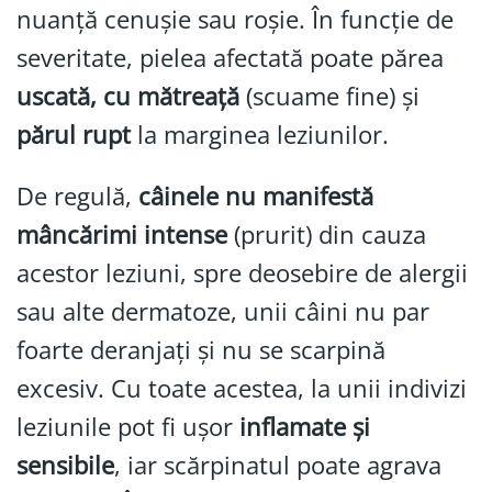
nuanță cenușie sau roșie. În funcție de
severitate, pielea afectată poate părea
uscată, cu mătreață
(scuame fine) și
părul rupt
la marginea leziunilor.
De regulă,
câinele nu manifestă
mâncărimi intense
(prurit) din cauza
acestor leziuni, spre deosebire de alergii
sau alte dermatoze, unii câini nu par
foarte deranjați și nu se scarpină
excesiv. Cu toate acestea, la unii indivizi
leziunile pot fi ușor
inflamate și
sensibile
, iar scărpinatul poate agrava