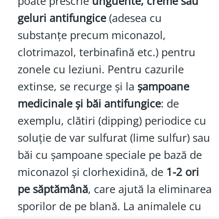
poate prescrie
unguente, creme sau
geluri antifungice
(adesea cu
substanțe precum miconazol,
clotrimazol, terbinafină etc.) pentru
zonele cu leziuni. Pentru cazurile
extinse, se recurge și la
șampoane
medicinale și băi antifungice
: de
exemplu, clătiri (dipping) periodice cu
soluție de var sulfurat (lime sulfur) sau
băi cu șampoane speciale pe bază de
miconazol și clorhexidină, de
1-2 ori
pe săptămână
, care ajută la eliminarea
sporilor de pe blană. La animalele cu