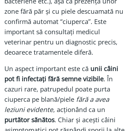
bacteriene etc.), așa că prezența unor
zone fără păr și cu piele descuamată nu
confirmă automat “ciuperca”. Este
important să consultați medicul
veterinar pentru un diagnostic precis,
deoarece tratamentele diferă.
Un aspect important este că
unii câini
pot fi infectați fără semne vizibile
. În
cazuri rare, patrupedul poate purta
ciuperca pe blană/piele
fără a avea
leziuni evidente
, acționând ca un
purtător sănătos
. Chiar și acești câini
asimptomatici pot răspândi sporii la alte