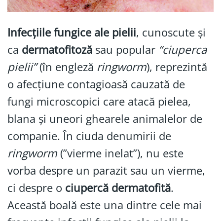
Infecțiile fungice ale pielii
, cunoscute și
ca
dermatofitoză
sau popular
“ciuperca
pielii”
(în engleză
ringworm
), reprezintă
o afecțiune contagioasă cauzată de
fungi microscopici care atacă pielea,
blana și uneori ghearele animalelor de
companie. În ciuda denumirii de
ringworm
(”vierme inelat”), nu este
vorba despre un parazit sau un vierme,
ci despre o
ciupercă dermatofită
.
Această boală este una dintre cele mai