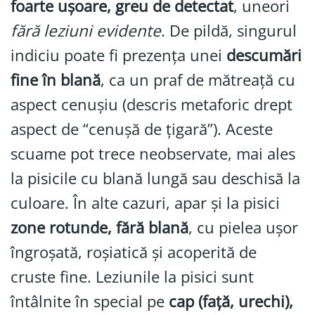
foarte ușoare, greu de detectat
, uneori
fără leziuni evidente
. De pildă, singurul
indiciu poate fi prezența unei
descumări
fine în blană
, ca un praf de mătreață cu
aspect cenușiu (descris metaforic drept
aspect de “cenușă de țigară”). Aceste
scuame pot trece neobservate, mai ales
la pisicile cu blană lungă sau deschisă la
culoare. În alte cazuri, apar și la pisici
zone rotunde, fără blană
, cu pielea ușor
îngroșată, roșiatică și acoperită de
cruste fine. Leziunile la pisici sunt
întâlnite în special pe
cap (față, urechi),