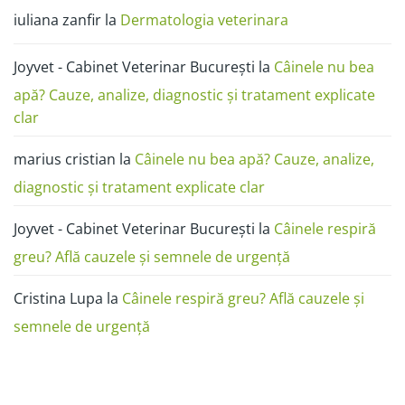
poze:
iuliana zanfir
la
Dermatologia veterinara
cum
o
deosebești
de
Joyvet - Cabinet Veterinar București
la
Câinele nu bea
alergie
sau
dermatită
apă? Cauze, analize, diagnostic și tratament explicate
clar
marius cristian
la
Câinele nu bea apă? Cauze, analize,
diagnostic și tratament explicate clar
Joyvet - Cabinet Veterinar București
la
Câinele respiră
greu? Află cauzele și semnele de urgență
Cristina Lupa
la
Câinele respiră greu? Află cauzele și
semnele de urgență