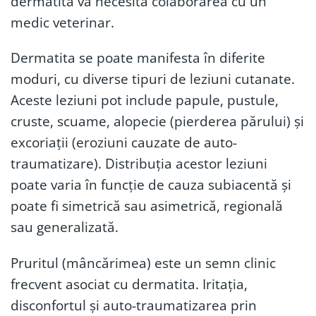
dermatită va necesita colaborarea cu un
medic veterinar.
Dermatita se poate manifesta în diferite
moduri, cu diverse tipuri de leziuni cutanate.
Aceste leziuni pot include papule, pustule,
cruste, scuame, alopecie (pierderea părului) și
excoriații (eroziuni cauzate de auto-
traumatizare). Distribuția acestor leziuni
poate varia în funcție de cauza subiacentă și
poate fi simetrică sau asimetrică, regională
sau generalizată.
Pruritul (mâncărimea) este un semn clinic
frecvent asociat cu dermatita. Iritația,
disconfortul și auto-traumatizarea prin