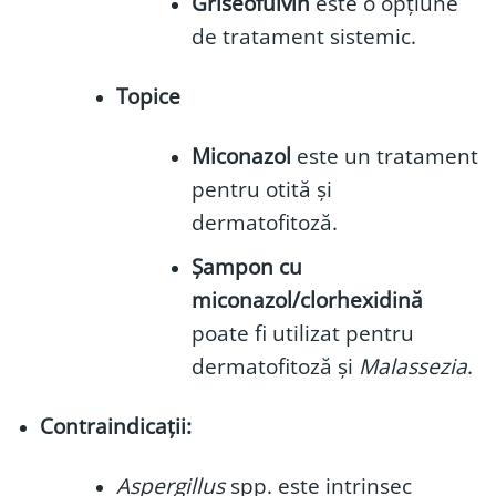
Griseofulvin
este o opțiune
de tratament sistemic.
Topice
Miconazol
este un tratament
pentru otită și
dermatofitoză.
Șampon cu
miconazol/clorhexidină
poate fi utilizat pentru
dermatofitoză și
Malassezia
.
Contraindicații:
Aspergillus
spp. este intrinsec