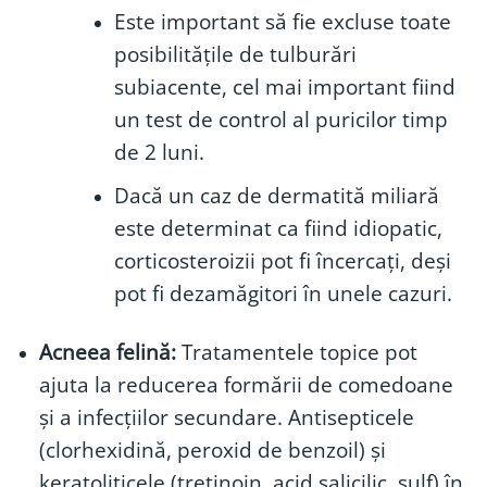
Este important să fie excluse toate
posibilitățile de tulburări
subiacente, cel mai important fiind
un test de control al puricilor timp
de 2 luni.
Dacă un caz de dermatită miliară
este determinat ca fiind idiopatic,
corticosteroizii pot fi încercați, deși
pot fi dezamăgitori în unele cazuri.
Acneea felină:
Tratamentele topice pot
ajuta la reducerea formării de comedoane
și a infecțiilor secundare. Antisepticele
(clorhexidină, peroxid de benzoil) și
keratoliticele (tretinoin, acid salicilic, sulf) în