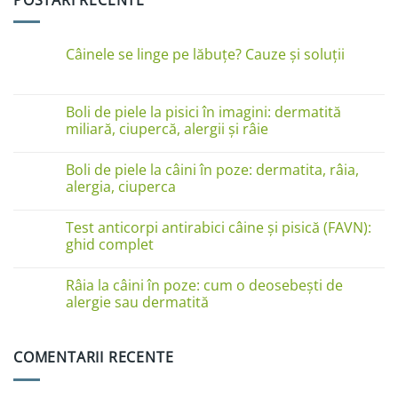
Câinele se linge pe lăbuțe? Cauze și soluții
Niciun
comentariu
la
Câinele
Boli de piele la pisici în imagini: dermatită
se
miliară, ciupercă, alergii și râie
linge
pe
Niciun
lăbuțe?
comentariu
Cauze
Boli de piele la câini în poze: dermatita, râia,
la
și
Boli
alergia, ciuperca
soluții
de
piele
Niciun
la
comentariu
Test anticorpi antirabici câine și pisică (FAVN):
pisici
la
în
Boli
ghid complet
imagini:
de
dermatită
piele
Niciun
miliară,
la
comentariu
Râia la câini în poze: cum o deosebești de
ciupercă,
câini
la
alergii
în
Test
alergie sau dermatită
și
poze:
anticorpi
râie
dermatita,
antirabici
Niciun
râia,
câine
comentariu
alergia,
și
la
COMENTARII RECENTE
ciuperca
pisică
Râia
(FAVN):
la
ghid
câini
complet
în