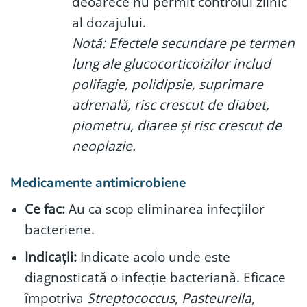
deoarece nu permit controlul zilnic
al dozajului.
Notă: Efectele secundare pe termen
lung ale glucocorticoizilor includ
polifagie, polidipsie, suprimare
adrenală, risc crescut de diabet,
piometru, diaree și risc crescut de
neoplazie.
Medicamente antimicrobiene
Ce fac:
Au ca scop eliminarea infecțiilor
bacteriene.
Indicații:
Indicate acolo unde este
diagnosticată o infecție bacteriană. Eficace
împotriva
Streptococcus
,
Pasteurella
,