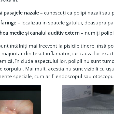
și pasajele nazale
– cunoscuți ca polipi nazali sau p
faringe
– localizați în spatele gâtului, deasupra pa
hea medie și canalul auditiv extern
– numiți polipi 
 sunt întâlniți mai frecvent la pisicile tinere, însă p
 majoritar din țesut inflamator, iar cauza lor ex
em că, în ciuda aspectului lor, polipii nu sunt tum
le corpului. Mai mult, aceștia nu sunt vizibili cu uș
ente speciale, cum ar fi endoscopul sau otoscopul