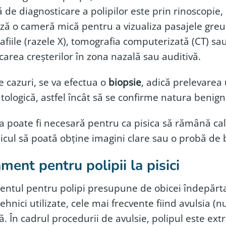
de diagnosticare a polipilor este prin rinoscopie, 
ază o cameră mică pentru a vizualiza pasajele greu 
afiile (razele X), tomografia computerizată (CT) s
icarea creșterilor în zona nazală sau auditivă.
e cazuri, se va efectua o
biopsie
, adică prelevarea 
tologică, astfel încât să se confirme natura benign
 poate fi necesară pentru ca pisica să rămână calm
cul să poată obține imagini clare sau o probă de 
ment pentru polipii la pisici
ntul pentru polipi presupune de obicei îndepărtar
ehnici utilizate, cele mai frecvente fiind avulsia (
ă. În cadrul procedurii de avulsie, polipul este ext