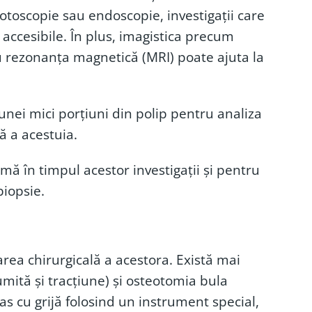
otoscopie sau endoscopie, investigații care
accesibile. În plus, imagistica precum
au rezonanța magnetică (MRI) poate ajuta la
unei mici porțiuni din polip pentru analiza
ă a acestuia.
ă în timpul acestor investigații și pentru
biopsie.
ea chirurgicală a acestora. Există mai
numită și tracțiune) și osteotomia bula
ras cu grijă folosind un instrument special,