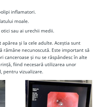
olipi inflamatori.
latului moale.
otici sau ai urechii medii.
ot apărea și la cele adulte. Aceștia sunt
actă rămâne necunoscută. Este important să
ori canceroase și nu se răspândesc în alte
urință, fiind necesară utilizarea unor
, pentru vizualizare.