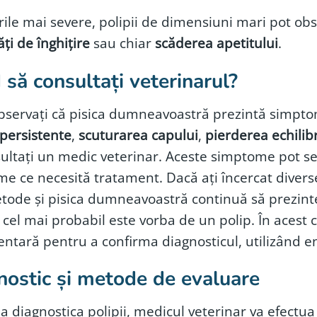
rile mai severe, polipii de dimensiuni mari pot obs
ăți de înghițire
sau chiar
scăderea apetitului
.
să consultați veterinarul?
bservați că pisica dumneavoastră prezintă simp
persistente
,
scuturarea capului
,
pierderea echilib
ultați un medic veterinar. Aceste simptome pot se
e ce necesită tratament. Dacă ați încercat diverse
tode și pisica dumneavoastră continuă să prezinte
 cel mai probabil este vorba de un polip. În acest c
ntară pentru a confirma diagnosticul, utilizând 
nostic și metode de evaluare
a diagnostica polipii, medicul veterinar va efectua