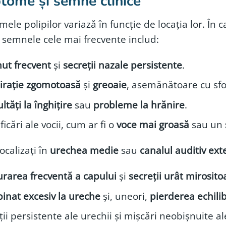
tome și semne clinice
ele polipilor variază în funcție de locația lor. În c
, semnele cele mai frecvente includ:
nut frecvent
și
secreții nazale persistente
.
irație zgomotoasă
și
greoaie
, asemănătoare cu sfo
ultăți la înghițire
sau
probleme la hrănire
.
icări ale vocii, cum ar fi o
voce mai groasă
sau un
localizați în
urechea medie
sau
canalul auditiv ext
urarea frecventă a capului
și
secreții urât mirosit
pinat excesiv la ureche
și, uneori,
pierderea echilib
ții persistente ale urechii și mișcări neobișnuite a