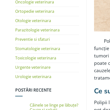
Oncologie veterinara
Ortopedie veterinara
Otologie veterinara
Parazitologie veterinara
Preventie si sfaturi
Polipii
funcție
Stomatologie veterinara
tumori 
Toxicologie veterinara
poate c
Urgente veterinare
cauzele
Urologie veterinara
tratam
Ce su
POSTĂRI RECENTE
Polipii
Câinele se linge pe lăbuțe?
pot dez
Cauze și soluții