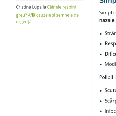
Simp
Cristina Lupa
la
Câinele respiră
Simptom
greu? Află cauzele și semnele de
nazale
urgență
Stră
Resp
Dific
Modif
Polipii 
Scut
Scăr
Infec