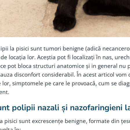
 la pisici sunt tumori benigne (adică necanceroa
 de locația lor. Aceștia pot fi localizați în nas, urec
ce pot bloca structuri anatomice și in general nu pu
auza disconfort considerabil. În acest articol vom 
 lor, simptomele pe care le provoacă, cum se diagn
ent.
nt polipii nazali și nazofaringieni la
 la pisici sunt excrescențe benigne, formate din țesu
volta în: