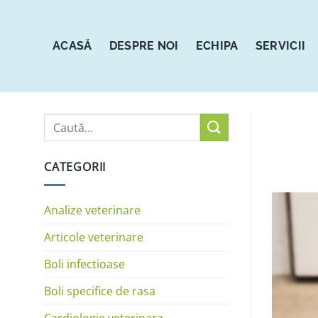
Sari
la
conținut
ACASĂ
DESPRE NOI
ECHIPA
SERVICII
CATEGORII
Analize veterinare
Articole veterinare
Boli infectioase
Boli specifice de rasa
Cardiologie veterinara