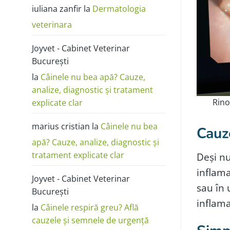
poze:
iuliana zanfir
la
Dermatologia
cum
o
deosebești
veterinara
de
alergie
sau
Joyvet - Cabinet Veterinar
dermatită
București
la
Câinele nu bea apă? Cauze,
analize, diagnostic și tratament
Rino
explicate clar
marius cristian
la
Câinele nu bea
Cauze
apă? Cauze, analize, diagnostic și
tratament explicate clar
Deși nu
inflama
Joyvet - Cabinet Veterinar
sau în 
București
inflama
la
Câinele respiră greu? Află
cauzele și semnele de urgență