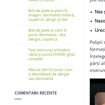
Niciun
comentariu
Boli de piele la pisici în
Nas 
la
Câinele
imagini: dermatită miliară,
se
ciupercă, alergii și râie
Nazo
linge
pe
Niciun
lăbuțe?
comentariu
Urec
Cauze
Boli de piele la câini în
la
și
Boli
poze: dermatita, râia,
soluții
de
alergia, ciuperca
piele
Polipii
la
Niciun
pisici
comentariu
formați
în
Test anticorpi antirabici
la
imagini:
Boli
câine și pisică (FAVN): ghid
înțeleg
dermatită
de
complet
miliară,
piele
ciupercă,
părți a
la
Niciun
alergii
câini
comentariu
și
instrum
în
Râia la câini în poze: cum
la
râie
poze:
Test
o deosebești de alergie
dermatita,
anticorpi
sau dermatită
râia,
antirabici
alergia,
câine
Niciun
ciuperca
și
comentariu
pisică
la
(FAVN):
COMENTARII RECENTE
Râia
ghid
la
complet
câini
în