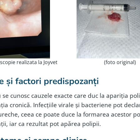
scopie realizata la Joyvet
(foto original)
 și factori predispozanți
 se cunosc cauzele exacte care duc la apariția polip
ția cronică. Infecțiile virale și bacteriene pot decl
ureche, ceea ce poate duce la formarea acestor po
ții, iar ca rezultat pot apărea polipii.