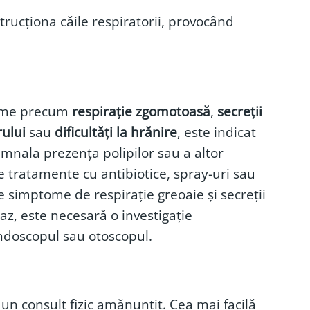
trucționa căile respiratorii, provocând
tome precum
respirație zgomotoasă
,
secreții
rului
sau
dificultăți la hrănire
, este indicat
mnala prezența polipilor sau a altor
 tratamente cu antibiotice, spray-uri sau
 simptome de respirație greoaie și secreții
az, este necesară o investigație
endoscopul sau otoscopul.
 un consult fizic amănunțit. Cea mai facilă