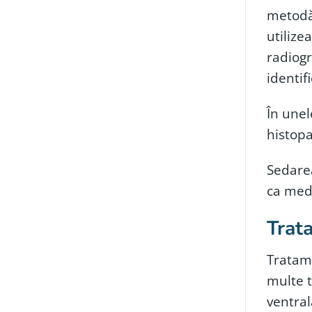
metodă 
utilize
radiogr
identif
În unel
histopa
Sedarea
ca medi
Trata
Tratame
multe t
ventral