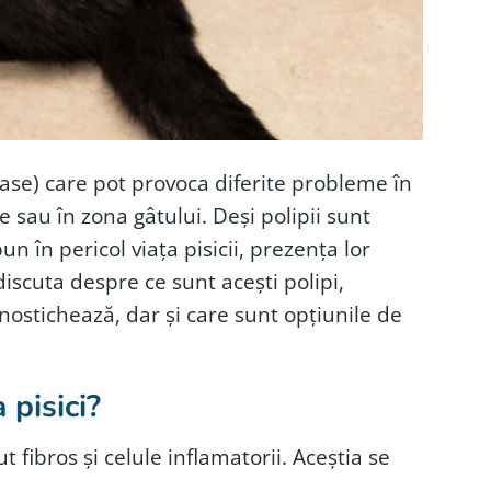
se) care pot provoca diferite probleme în
he sau în zona gâtului. Deși polipii sunt
n în pericol viața pisicii, prezența lor
discuta despre ce sunt acești polipi,
ostichează, dar și care sunt opțiunile de
 pisici?
t fibros și celule inflamatorii. Aceștia se