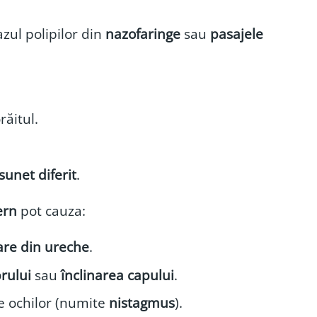
azul polipilor din
nazofaringe
sau
pasajele
răitul.
sunet diferit
.
ern
pot cauza:
oare din ureche
.
rului
sau
înclinarea capului
.
le ochilor (numite
nistagmus
).