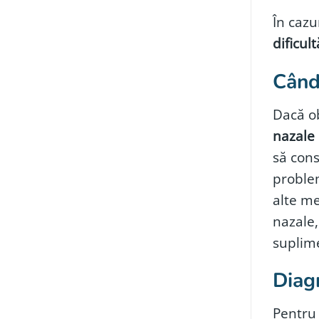
În cazu
dificult
Când 
Dacă o
nazale 
să cons
problem
alte me
nazale,
suplime
Diag
Pentru 