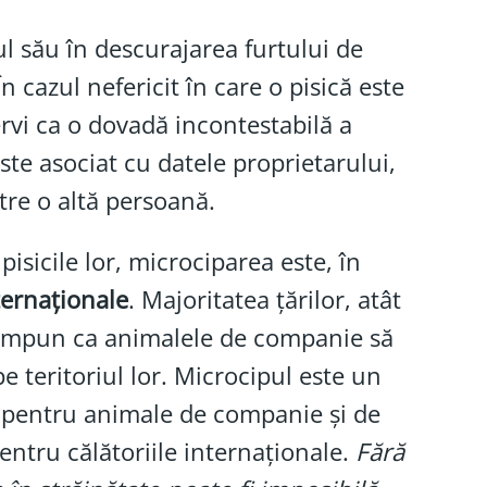
ul său în descurajarea furtului de
 cazul nefericit în care o pisică este
rvi ca o dovadă incontestabilă a
ste asociat cu datele proprietarului,
ătre o altă persoană.
isicile lor, microciparea este, în
ternaționale
. Majoritatea țărilor, atât
, impun ca animalele de companie să
pe teritoriul lor. Microcipul este un
u pentru animale de companie și de
entru călătoriile internaționale.
Fără