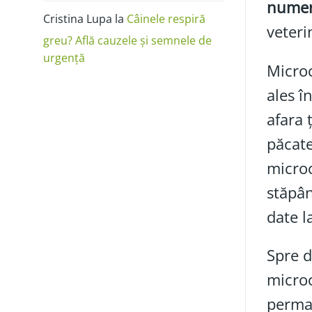
numer
Cristina Lupa
la
Câinele respiră
veteri
greu? Află cauzele și semnele de
urgență
Microc
ales î
afara 
păcate
microc
stăpân
date l
Spre d
microc
perma