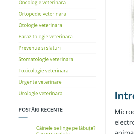
Oncologie veterinara
Ortopedie veterinara
Otologie veterinara
Parazitologie veterinara
Preventie si sfaturi
Stomatologie veterinara
Toxicologie veterinara
Urgente veterinare
Int
Urologie veterinara
POSTĂRI RECENTE
Microc
electr
Câinele se linge pe lăbuțe?
animal
Cauze și soluții