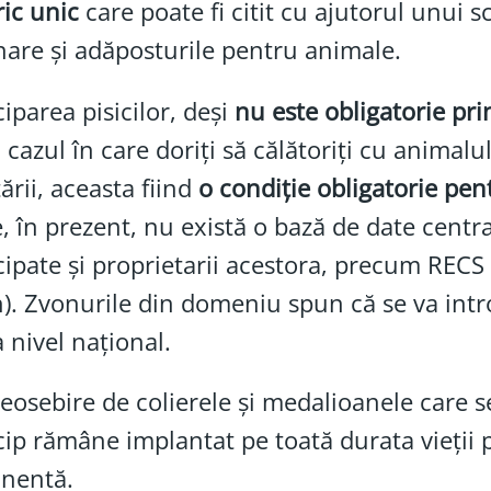
ic unic
care poate fi citit cu ajutorul unui sc
nare și adăposturile pentru animale.
iparea pisicilor, deși
nu este obligatorie pri
n cazul în care doriți să călătoriți cu anim
țării, aceasta fiind
o condiție obligatorie pen
, în prezent, nu există o bază de date central
ipate și proprietarii acestora, precum RECS (
). Zvonurile din domeniu spun că se va intr
a nivel național.
eosebire de colierele și medalioanele care s
ip rămâne implantat pe toată durata vieții pis
nentă.