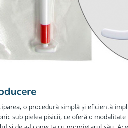
roducere
iparea, o procedură simplă și eficientă impl
onic sub pielea pisicii, ce oferă o modalitate
ul și de a-l conecta cu proprietarul său. Ace