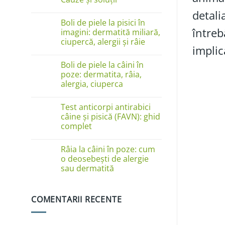
Niciun
detali
comentariu
Boli de piele la pisici în
la
întreb
Câinele
imagini: dermatită miliară,
se
ciupercă, alergii și râie
linge
implic
pe
Niciun
lăbuțe?
comentariu
Cauze
Boli de piele la câini în
la
și
Boli
poze: dermatita, râia,
soluții
de
alergia, ciuperca
piele
la
Niciun
pisici
comentariu
în
Test anticorpi antirabici
la
imagini:
Boli
câine și pisică (FAVN): ghid
dermatită
de
complet
miliară,
piele
ciupercă,
la
Niciun
alergii
câini
comentariu
și
în
Râia la câini în poze: cum
la
râie
poze:
Test
o deosebești de alergie
dermatita,
anticorpi
sau dermatită
râia,
antirabici
alergia,
câine
Niciun
ciuperca
și
comentariu
pisică
la
(FAVN):
COMENTARII RECENTE
Râia
ghid
la
complet
câini
în