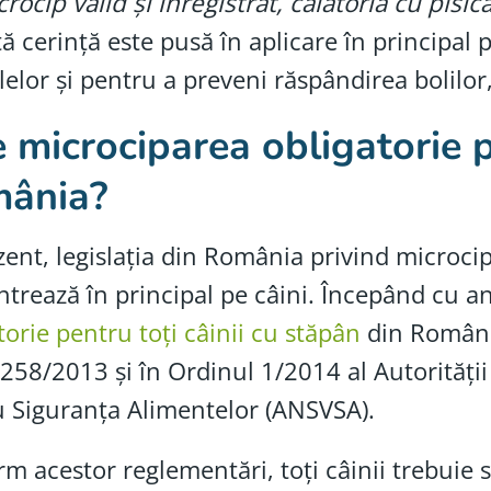
rocip valid și înregistrat, călătoria cu pisic
ă cerință este pusă în aplicare în principal 
elor și pentru a preveni răspândirea bolilor,
 microciparea obligatorie p
ânia?
zent, legislația din România privind microc
trează în principal pe câini. Începând cu a
torie pentru toți câinii cu stăpân
din România
258/2013 și în Ordinul 1/2014 al Autorității
u Siguranța Alimentelor (ANSVSA).
m acestor reglementări, toți câinii trebuie să