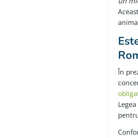
un mic
Aceast
animal
Este
Rom
În pre
concen
obliga
Legea 
pentr
Confor