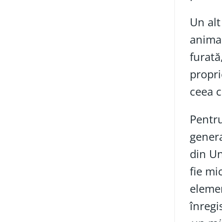
Un alt
animal
furată
propri
ceea c
Pentru
gener
din Un
fie mi
elemen
înregi