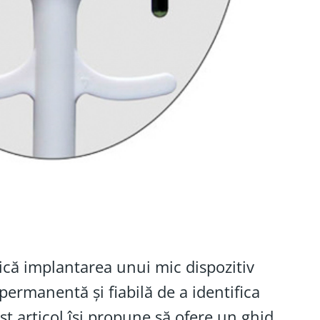
ică implantarea unui mic dispozitiv
 permanentă și fiabilă de a identifica
st articol își propune să ofere un ghid