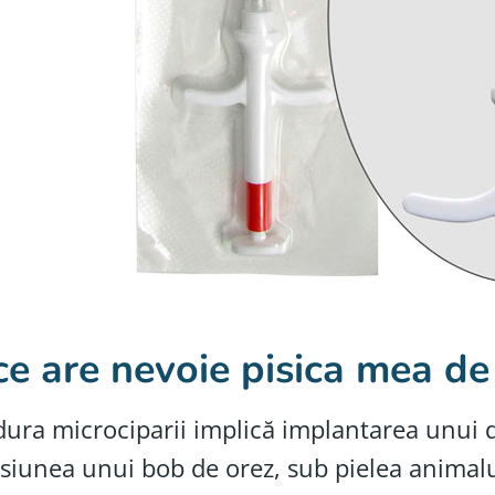
ce are nevoie pisica mea de
ura microciparii implică implantarea unui d
iunea unui bob de orez, sub pielea animalul