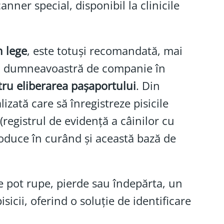
anner special, disponibil la clinicile
n lege
, este totuși recomandată, mai
alul dumneavoastră de companie în
tru eliberarea pașaportului
. Din
izată care să înregistreze pisicile
registrul de evidență a câinilor cu
oduce în curând și această bază de
e pot rupe, pierde sau îndepărta, un
icii, oferind o soluție de identificare