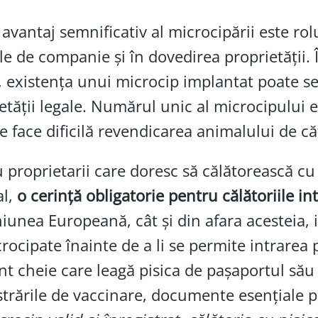
 avantaj semnificativ al microcipării este rol
e de companie și în dovedirea proprietății. În
, existența unui microcip implantat poate se
etății legale. Numărul unic al microcipului e
e face dificilă revendicarea animalului de c
 proprietarii care doresc să călătorească cu p
al,
o cerință obligatorie pentru călătoriile in
iunea Europeană, cât și din afara acesteia
crocipate înainte de a li se permite intrarea 
t cheie care leagă pisica de pașaportul să
strările de vaccinare, documente esențiale p