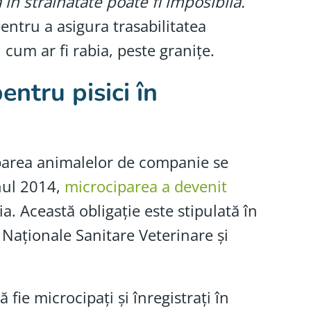
a în străinătate poate fi imposibilă.
pentru a asigura trasabilitatea
 cum ar fi rabia, peste granițe.
entru pisici în
iparea animalelor de companie se
nul 2014,
microciparea a devenit
. Această obligație este stipulată în
 Naționale Sanitare Veterinare și
 fie microcipați și înregistrați în