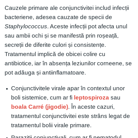
Cauzele primare ale conjunctivitei includ infecții
bacteriene, adesea cauzate de specii de
Staphylococcus
. Aceste infecții pot afecta unul
sau ambii ochi și se manifestă prin roșeață,
secreții de diferite culori și consistențe.
Tratamentul implică de obicei colire cu
antibiotice, iar în absența leziunilor corneene, se
pot adăuga și antiinflamatoare.
Conjunctivitele virale apar în contextul unor
boli sistemice, cum ar fi
leptospiroza
sau
boala Carré (jigodie)
. În aceste cazuri,
tratamentul conjunctivitei este strâns legat de
tratamentul bolii virale primare.
Paraziții conjunctivali, cum ar fi nematodul