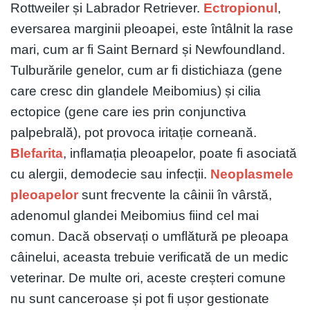
Rottweiler și Labrador Retriever.
Ectropionul
,
eversarea marginii pleoapei, este întâlnit la rase
mari, cum ar fi Saint Bernard și Newfoundland.
Tulburările genelor, cum ar fi distichiaza (gene
care cresc din glandele Meibomius) și cilia
ectopice (gene care ies prin conjunctiva
palpebrală), pot provoca iritație corneană.
Blefarita
, inflamația pleoapelor, poate fi asociată
cu alergii, demodecie sau infecții.
Neoplasmele
pleoapelor
sunt frecvente la câinii în vârstă,
adenomul glandei Meibomius fiind cel mai
comun. Dacă observați o umflătură pe pleoapa
câinelui, aceasta trebuie verificată de un medic
veterinar. De multe ori, aceste creșteri comune
nu sunt canceroase și pot fi ușor gestionate