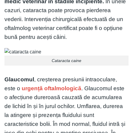
medic veterinar în stadiile incipiente.
În unele
cazuri, cataracta poate provoca pierderea
vederii. Intervenția chirurgicală efectuată de un
oftalmolog veterinar certificat poate fi o opțiune
bună pentru acești câini.
Cataracta caine
Glaucomul
, creșterea presiunii intraoculare,
este o
urgență oftalmologică
. Glaucomul este
o afecțiune dureroasă cauzată de acumularea
de lichid în și în jurul ochilor. Umflarea, durerea
la atingere și prezența fluidului sunt
caracteristice bolii. În mod normal, fluidul intră și
iese din ochi pentru a menține presiunea. În