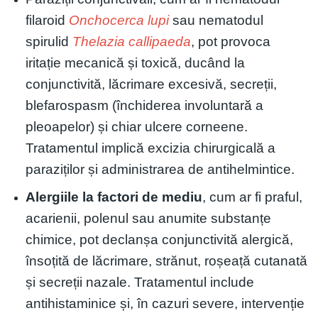
filaroid
Onchocerca lupi
sau nematodul
spirulid
Thelazia callipaeda
, pot provoca
iritație mecanică și toxică, ducând la
conjunctivită, lăcrimare excesivă, secreții,
blefarospasm (închiderea involuntară a
pleoapelor) și chiar ulcere corneene.
Tratamentul implică excizia chirurgicală a
paraziților și administrarea de antihelmintice.
Alergiile la factori de mediu
, cum ar fi praful,
acarienii, polenul sau anumite substanțe
chimice, pot declanșa conjunctivită alergică,
însoțită de lăcrimare, strănut, roșeață cutanată
și secreții nazale. Tratamentul include
antihistaminice și, în cazuri severe, intervenție