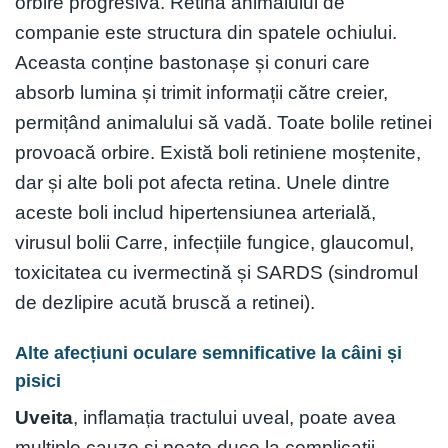
orbire progresivă. Retina animalului de
companie este structura din spatele ochiului.
Aceasta conține bastonașe și conuri care
absorb lumina și trimit informații către creier,
permițând animalului să vadă. Toate bolile retinei
provoacă orbire. Există boli retiniene moștenite,
dar și alte boli pot afecta retina. Unele dintre
aceste boli includ hipertensiunea arterială,
virusul bolii Carre, infecțiile fungice, glaucomul,
toxicitatea cu ivermectină și SARDS (sindromul
de dezlipire acută bruscă a retinei).
Alte afecțiuni oculare semnificative la câini și
pisici
Uveita
, inflamația tractului uveal, poate avea
multiple cauze și poate duce la complicații