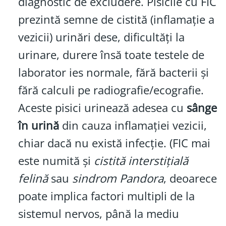
diagnostic de excludere. Pisicile cu FIC
prezintă semne de cistită (inflamație a
vezicii) urinări dese, dificultăți la
urinare, durere însă toate testele de
laborator ies normale, fără bacterii și
fără calculi pe radiografie/ecografie.
Aceste pisici urinează adesea cu
sânge
în urină
din cauza inflamației vezicii,
chiar dacă nu există infecție. (FIC mai
este numită și
cistită interstițială
felină
sau
sindrom Pandora
, deoarece
poate implica factori multipli de la
sistemul nervos, până la mediu