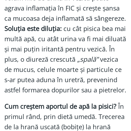
agrava inflamația în FIC și crește șansa
ca mucoasa deja inflamată să sângereze.
Soluția este diluția:
cu cât pisica bea mai
multă apă, cu atât urina va fi mai diluată
și mai puțin iritantă pentru vezică. În
plus, o diureză crescută
„spală”
vezica
de mucus, celule moarte și particule ce
s-ar putea aduna în uretră, prevenind
astfel formarea dopurilor sau a pietrelor.
Cum creștem aportul de apă la pisici?
În
primul rând, prin dietă umedă. Trecerea
de la hrană uscată (bobițe) la hrană