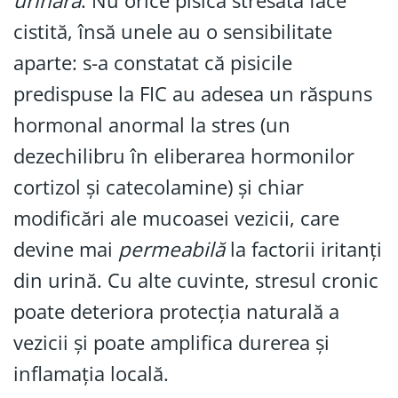
urinară
. Nu orice pisică stresată face
cistită, însă unele au o sensibilitate
aparte: s-a constatat că pisicile
predispuse la FIC au adesea un răspuns
hormonal anormal la stres (un
dezechilibru în eliberarea hormonilor
cortizol și catecolamine) și chiar
modificări ale mucoasei vezicii, care
devine mai
permeabilă
la factorii iritanți
din urină. Cu alte cuvinte, stresul cronic
poate deteriora protecția naturală a
vezicii și poate amplifica durerea și
inflamația locală.