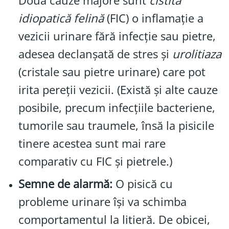
Două cauze majore sunt
cistita
idiopatică felină
(FIC) o inflamație a
vezicii urinare fără infecție sau pietre,
adesea declanșată de stres și
urolitiaza
(cristale sau pietre urinare) care pot
irita pereții vezicii. (Există și alte cauze
posibile, precum infecțiile bacteriene,
tumorile sau traumele, însă la pisicile
tinere acestea sunt mai rare
comparativ cu FIC și pietrele.)
Semne de alarmă:
O pisică cu
probleme urinare își va schimba
comportamentul la litieră. De obicei,