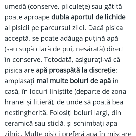
umedă (conserve, pliculețe) sau gătită
poate aproape
dubla aportul de lichide
al pisicii pe parcursul zilei. Dacă pisica
acceptă, se poate adăuga puțină apă
(sau supă clară de pui, nesărată) direct
în conserve. Totodată, asigurați-vă că
pisica are
apă proaspătă la discreție
:
amplasați
mai multe boluri de apă
în
casă, în locuri liniștite (departe de zona
hranei și litieră), de unde să poată bea
nestingherită. Folosiți boluri largi, din
ceramică sau sticlă, și schimbați apa
zilnic. Multe pisici preferă apa în mișcare