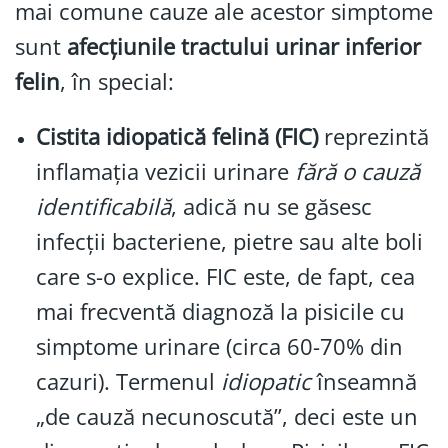
mai comune cauze ale acestor simptome
sunt
afecțiunile tractului urinar inferior
felin
, în special:
Cistita idiopatică felină (FIC)
reprezintă
inflamația vezicii urinare
fără o cauză
identificabilă
, adică nu se găsesc
infecții bacteriene, pietre sau alte boli
care s-o explice. FIC este, de fapt, cea
mai frecventă diagnoză la pisicile cu
simptome urinare (circa 60-70% din
cazuri). Termenul
idiopatic
înseamnă
„de cauză necunoscută”, deci este un