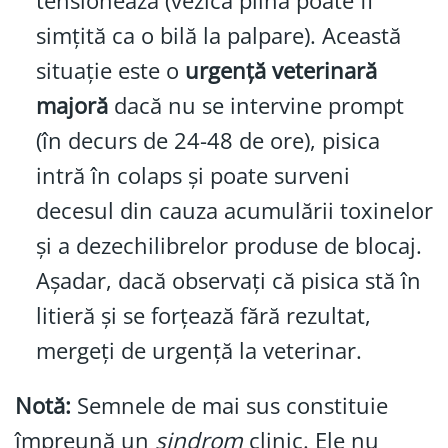
tensionează (vezica plină poate fi
simțită ca o bilă la palpare). Această
situație este o
urgență veterinară
majoră
dacă nu se intervine prompt
(în decurs de 24-48 de ore), pisica
intră în colaps și poate surveni
decesul din cauza acumulării toxinelor
și a dezechilibrelor produse de blocaj.
Așadar, dacă observați că pisica stă în
litieră și se forțează fără rezultat,
mergeți de urgență la veterinar.
Notă:
Semnele de mai sus constituie
împreună un
sindrom
clinic. Ele nu