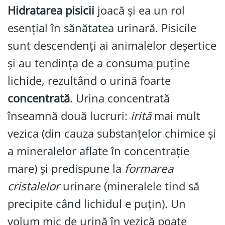
Hidratarea pisicii
joacă și ea un rol
esențial în sănătatea urinară. Pisicile
sunt descendenți ai animalelor deșertice
și au tendința de a consuma puține
lichide, rezultând o urină foarte
concentrată
. Urina concentrată
înseamnă două lucruri:
irită
mai mult
vezica (din cauza substanțelor chimice și
a mineralelor aflate în concentrație
mare) și predispune la
formarea
cristalelor
urinare (mineralele tind să
precipite când lichidul e puțin). Un
volum mic de urină în vezică poate