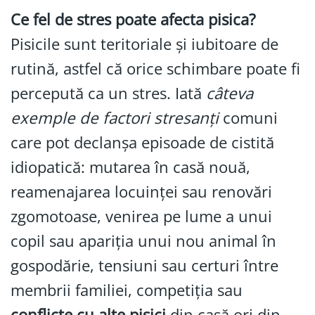
Ce fel de stres poate afecta pisica?
Pisicile sunt teritoriale și iubitoare de
rutină, astfel că orice schimbare poate fi
percepută ca un stres. Iată
câteva
exemple de factori stresanți
comuni
care pot declanșa episoade de cistită
idiopatică: mutarea în casă nouă,
reamenajarea locuinței sau renovări
zgomotoase, venirea pe lume a unui
copil sau apariția unui nou animal în
gospodărie, tensiuni sau certuri între
membrii familiei, competiția sau
conflicte cu alte pisici
din casă ori din