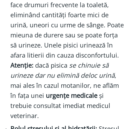
face drumuri frecvente la toaletă,
eliminând cantități foarte mici de
urină, uneori cu urme de sânge. Poate
mieuna de durere sau se poate forța
să urineze. Unele pisici urinează în
afara litierii din cauza disconfortului.
Atenție:
dacă pisica
se chinuie să
urineze dar nu elimină deloc urină
,
mai ales în cazul motanilor, ne aflăm
în fața unei
urgențe medicale
și
trebuie consultat imediat medicul
veterinar.
Rolul stresului și al hidratării:
Stresul