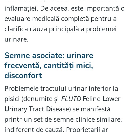
inflamației. De aceea, este importantă o
evaluare medicală completă pentru a
clarifica cauza principală a problemei
urinare.
Semne asociate: urinare
frecventă, cantități mici,
disconfort
Problemele tractului urinar inferior la
pisici (denumite și
FLUTD
F
eline
L
ower
U
rinary
T
ract
D
isease) se manifestă
printr-un set de semne clinice similare,
indiferent de cauză. Proprietarii ar