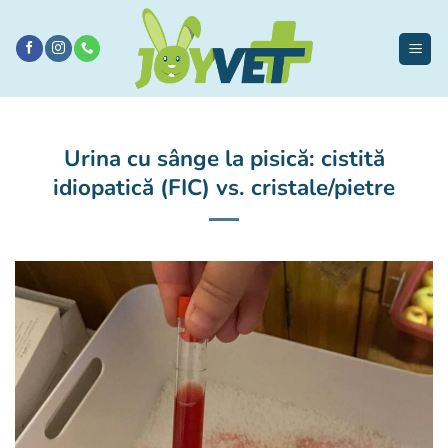
Sari
la
conținut
Urina cu sânge la pisică: cistită
idiopatică (FIC) vs. cristale/pietre