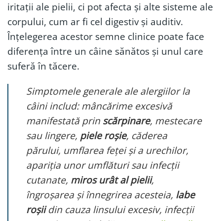
iritații ale pielii, ci pot afecta și alte sisteme ale
corpului, cum ar fi cel digestiv și auditiv.
Înțelegerea acestor semne clinice poate face
diferența între un câine sănătos și unul care
suferă în tăcere.
Simptomele generale ale alergiilor la
câini includ: mâncărime excesivă
manifestată prin
scărpinare
, mestecare
sau lingere,
piele roșie
, căderea
părului, umflarea feței și a urechilor,
apariția unor umflături sau infecții
cutanate,
miros urât al pielii
,
îngroșarea și înnegrirea acesteia,
labe
roșii
din cauza linsului excesiv, infecții