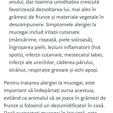
anului, dar toamna umiditatea crescută
favorizează dezvoltarea lui, mai ales în
grămezi de frunze și materiale vegetale în
descompunere. Simptomele alergiei la
mucegai includ iritații cutanate
(mâncărime, roșeață, piele solzoasă),
îngroșarea pielii, leziuni inflamatorii (hot
spots), infecții cutanate, mestecatul labei,
infecții ale urechilor, căderea părului,
strănut, respirație greoaie și ochi apoși.
Pentru tratarea alergiei la mucegai, este
important să îndepărtați sursa acestuia,
evitând ca animalul să se joace în grămezi de
frunze și folosind un dezumidificator în casă.
Dacă suspectați mucegai în locuință, este