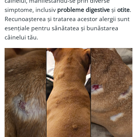
câinelui, manifestându-se prin diverse
simptome, inclusiv
probleme digestive
și
otite
.
Recunoașterea și tratarea acestor alergii sunt
esențiale pentru sănătatea și bunăstarea
câinelui tău.