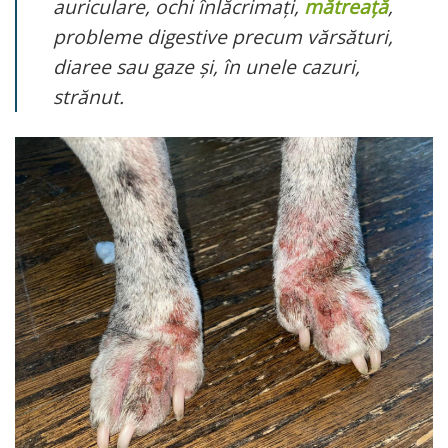
auriculare, ochi înlăcrimați,
mătreață
,
probleme digestive precum vărsături,
diaree sau gaze și, în unele cazuri,
strănut.