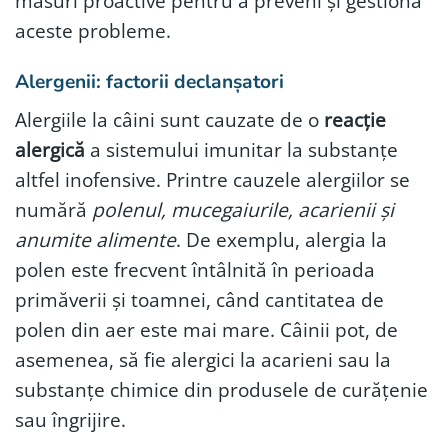
măsuri proactive pentru a preveni și gestiona
aceste probleme.
Alergenii: factorii declanșatori
Alergiile la câini sunt cauzate de o
reacție
alergică
a sistemului imunitar la substanțe
altfel inofensive. Printre cauzele alergiilor se
numără
polenul, mucegaiurile, acarienii și
anumite alimente
. De exemplu, alergia la
polen este frecvent întâlnită în perioada
primăverii și toamnei, când cantitatea de
polen din aer este mai mare. Câinii pot, de
asemenea, să fie alergici la acarieni sau la
substanțe chimice din produsele de curățenie
sau îngrijire.