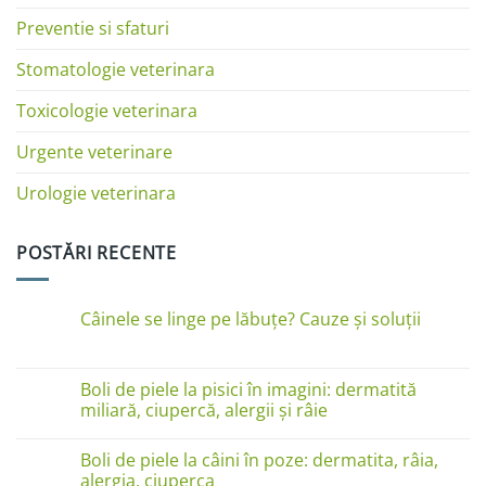
Preventie si sfaturi
Stomatologie veterinara
Toxicologie veterinara
Urgente veterinare
Urologie veterinara
POSTĂRI RECENTE
Câinele se linge pe lăbuțe? Cauze și soluții
Niciun
comentariu
la
Câinele
Boli de piele la pisici în imagini: dermatită
se
miliară, ciupercă, alergii și râie
linge
pe
Niciun
lăbuțe?
comentariu
Cauze
Boli de piele la câini în poze: dermatita, râia,
la
și
Boli
alergia, ciuperca
soluții