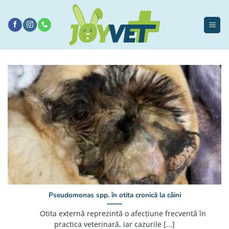
Sari
la
conținut
Pseudomonas spp. în otita cronică la câini
Otita externă reprezintă o afecțiune frecventă în
practica veterinară, iar cazurile [...]