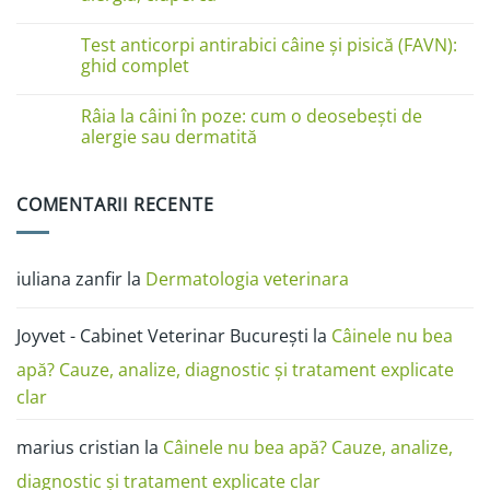
de
piele
Niciun
la
comentariu
Test anticorpi antirabici câine și pisică (FAVN):
pisici
la
în
Boli
ghid complet
imagini:
de
dermatită
piele
Niciun
miliară,
la
comentariu
Râia la câini în poze: cum o deosebești de
ciupercă,
câini
la
alergii
în
Test
alergie sau dermatită
și
poze:
anticorpi
râie
dermatita,
antirabici
Niciun
râia,
câine
comentariu
alergia,
și
la
COMENTARII RECENTE
ciuperca
pisică
Râia
(FAVN):
la
ghid
câini
complet
în
poze:
iuliana zanfir
la
Dermatologia veterinara
cum
o
deosebești
de
Joyvet - Cabinet Veterinar București
la
Câinele nu bea
alergie
sau
dermatită
apă? Cauze, analize, diagnostic și tratament explicate
clar
marius cristian
la
Câinele nu bea apă? Cauze, analize,
diagnostic și tratament explicate clar