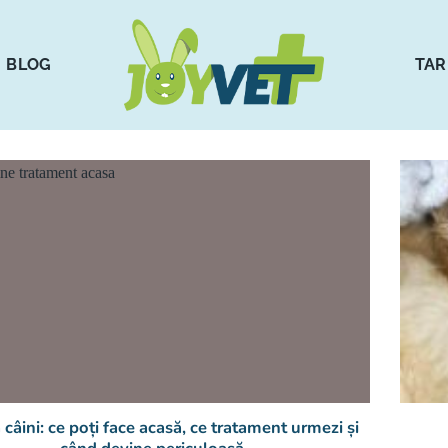
BLOG
TAR
a câini: ce poți face acasă, ce tratament urmezi și