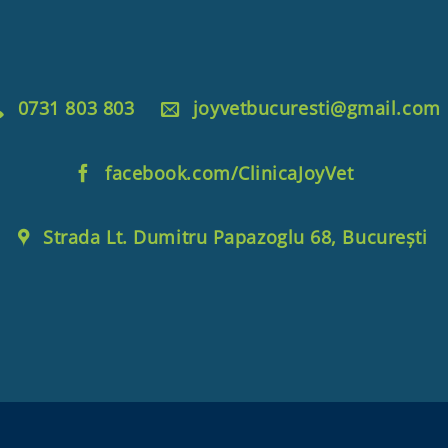
0731 803 803
joyvetbucuresti@gmail.com
facebook.com/ClinicaJoyVet
Strada Lt. Dumitru Papazoglu 68, București