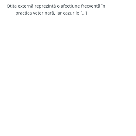
tita externă reprezintă o afecțiune frecventă în
practica veterinară, iar cazurile [...]