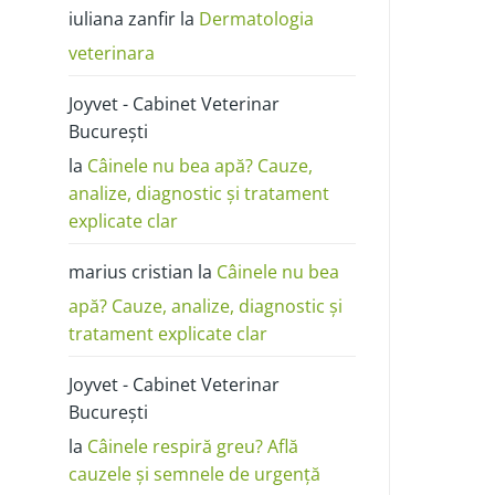
poze:
iuliana zanfir
la
Dermatologia
cum
o
deosebești
veterinara
de
alergie
sau
Joyvet - Cabinet Veterinar
dermatită
București
la
Câinele nu bea apă? Cauze,
analize, diagnostic și tratament
explicate clar
marius cristian
la
Câinele nu bea
apă? Cauze, analize, diagnostic și
tratament explicate clar
Joyvet - Cabinet Veterinar
București
la
Câinele respiră greu? Află
cauzele și semnele de urgență