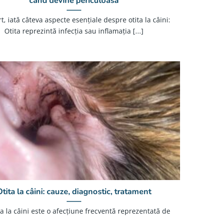
când devine periculoasă
O
t, iată câteva aspecte esențiale despre otita la câini:
Otita reprezintă infecția sau inflamația [...]
Otita la câini: cauze, diagnostic, tratament
la câini este o afecțiune frecventă reprezentată de