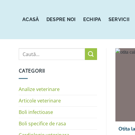
Sari
la
conținut
ACASĂ
DESPRE NOI
ECHIPA
SERVICII
CATEGORII
Analize veterinare
Articole veterinare
Boli infectioase
Boli specifice de rasa
Otita l
Cardiologie veterinara