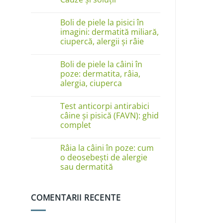
Niciun
comentariu
Boli de piele la pisici în
la
Câinele
imagini: dermatită miliară,
se
ciupercă, alergii și râie
linge
pe
Niciun
lăbuțe?
comentariu
Cauze
Boli de piele la câini în
la
și
Boli
poze: dermatita, râia,
soluții
de
alergia, ciuperca
piele
la
Niciun
pisici
comentariu
în
Test anticorpi antirabici
la
imagini:
Boli
câine și pisică (FAVN): ghid
dermatită
de
complet
miliară,
piele
ciupercă,
la
Niciun
alergii
câini
comentariu
și
în
Râia la câini în poze: cum
la
râie
poze:
Test
o deosebești de alergie
dermatita,
anticorpi
sau dermatită
râia,
antirabici
alergia,
câine
Niciun
ciuperca
și
comentariu
pisică
la
(FAVN):
COMENTARII RECENTE
Râia
ghid
la
complet
câini
în