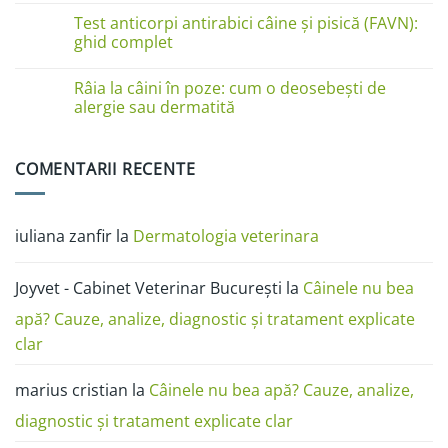
la
comentariu
Test anticorpi antirabici câine și pisică (FAVN):
pisici
la
în
Boli
ghid complet
imagini:
de
dermatită
piele
Niciun
miliară,
la
comentariu
Râia la câini în poze: cum o deosebești de
ciupercă,
câini
la
alergii
în
Test
alergie sau dermatită
și
poze:
anticorpi
râie
dermatita,
antirabici
Niciun
râia,
câine
comentariu
alergia,
și
la
COMENTARII RECENTE
ciuperca
pisică
Râia
(FAVN):
la
ghid
câini
complet
în
poze:
iuliana zanfir
la
Dermatologia veterinara
cum
o
deosebești
de
Joyvet - Cabinet Veterinar București
la
Câinele nu bea
alergie
sau
dermatită
apă? Cauze, analize, diagnostic și tratament explicate
clar
marius cristian
la
Câinele nu bea apă? Cauze, analize,
diagnostic și tratament explicate clar