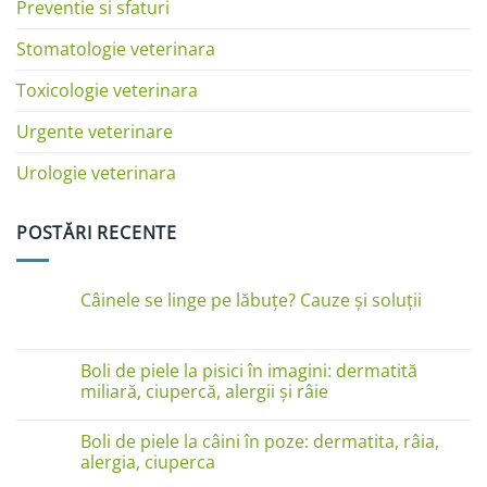
Preventie si sfaturi
Stomatologie veterinara
Toxicologie veterinara
Urgente veterinare
Urologie veterinara
POSTĂRI RECENTE
Câinele se linge pe lăbuțe? Cauze și soluții
Niciun
comentariu
la
Câinele
Boli de piele la pisici în imagini: dermatită
se
miliară, ciupercă, alergii și râie
linge
pe
Niciun
lăbuțe?
comentariu
Cauze
Boli de piele la câini în poze: dermatita, râia,
la
și
Boli
alergia, ciuperca
soluții
de
piele
Niciun