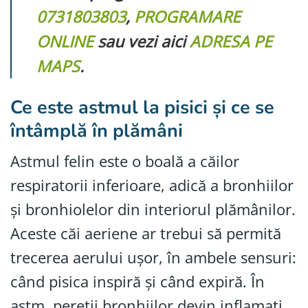
0731803803
,
PROGRAMARE
ONLINE
sau vezi aici
ADRESA PE
MAPS
.
Ce este astmul la pisici și ce se
întâmplă în plămâni
Astmul felin este o boală a căilor
respiratorii inferioare, adică a bronhiilor
și bronhiolelor din interiorul plămânilor.
Aceste căi aeriene ar trebui să permită
trecerea aerului ușor, în ambele sensuri:
când pisica inspiră și când expiră. În
astm, pereții bronhiilor devin inflamați,