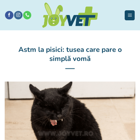
Sari
la
conținut
Astm la pisici: tusea care pare o
simplă vomă