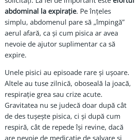
solicitați. La fel de important este
efortul
abdominal la expirație
. Pe înțeles
simplu, abdomenul pare să „împingă”
aerul afară, ca și cum pisica ar avea
nevoie de ajutor suplimentar ca să
expire.
Unele pisici au episoade rare și ușoare.
Altele au tuse zilnică, oboseală la joacă,
respirație grea sau crize acute.
Gravitatea nu se judecă doar după cât
de des tușește pisica, ci și după cum
respiră, cât de repede își revine, dacă
are nevoie de medicație de salvare și