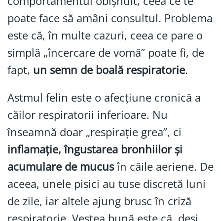
comportamentul obișnuit, ceea ce te
poate face să amâni consultul. Problema
este că, în multe cazuri, ceea ce pare o
simplă „încercare de vomă” poate fi, de
fapt,
un semn de boală respiratorie
.
Astmul felin este o afecțiune cronică a
căilor respiratorii inferioare. Nu
înseamnă doar „respirație grea”, ci
inflamație, îngustarea bronhiilor și
acumulare de mucus
în căile aeriene. De
aceea, unele pisici au tuse discretă luni
de zile, iar altele ajung brusc în criză
respiratorie. Vestea bună este că, deși