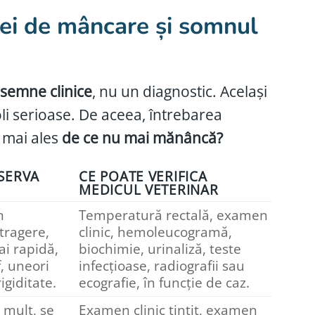
tei de mâncare și somnul
semne clinice
, nu un diagnostic. Același
li serioase. De aceea, întrebarea
 mai ales
de ce nu mai mănâncă?
BSERVA
CE POATE VERIFICA
MEDICUL VETERINAR
n
Temperatură rectală, examen
etragere,
clinic, hemoleucogramă,
ai rapidă,
biochimie, urinaliză, teste
f, uneori
infecțioase, radiografii sau
igiditate.
ecografie, în funcție de caz.
mult, se
Examen clinic țintit, examen