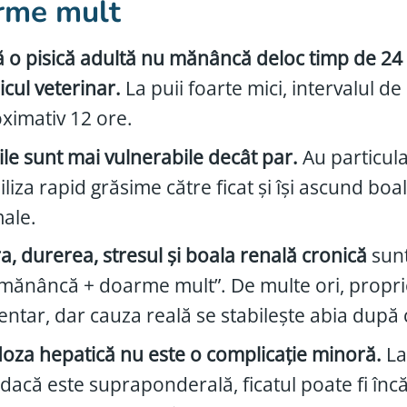
rme mult
 o pisică adultă nu mănâncă deloc timp de 24 
cul veterinar.
La puii foarte mici, intervalul de
ximativ 12 ore.
cile sunt mai vulnerabile decât par.
Au particula
liza rapid grăsime către ficat și își ascund bo
ale.
a, durerea, stresul și boala renală cronică
sunt
mănâncă + doarme mult”. De multe ori, proprie
entar, dar cauza reală se stabilește abia după c
doza hepatică nu este o complicație minoră.
La
 dacă este supraponderală, ficatul poate fi încă