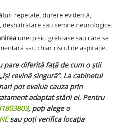
ături repetate, durere evidentă,
ina, deshidratare sau semne neurologice.
ănirea
unei pisici grețoase sau care se
mentară sau chiar riscul de aspirație.
pare diferită față de cum o știi
„își revină singură”. La cabinetul
inari pot evalua cauza prin
ratament adaptat stării ei. Pentru
31803803
, poți alege o
NE
sau poți verifica locația