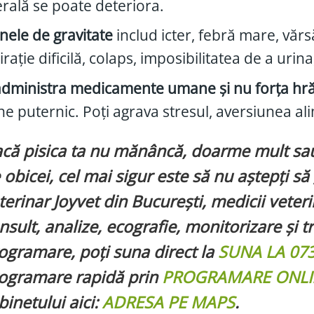
rală se poate deteriora.
ele de gravitate
includ icter, febră mare, vărs
irație dificilă, colaps, imposibilitatea de a ur
dministra medicamente umane și nu forța hr
e puternic. Poți agrava stresul, aversiunea ali
că pisica ta nu mănâncă, doarme mult sau 
 obicei, cel mai sigur este să nu aștepți să 
terinar Joyvet din București, medicii veter
nsult, analize, ecografie, monitorizare și t
ogramare, poți suna direct la
SUNA LA 07
ogramare rapidă prin
PROGRAMARE ONLI
binetului aici:
ADRESA PE MAPS
.