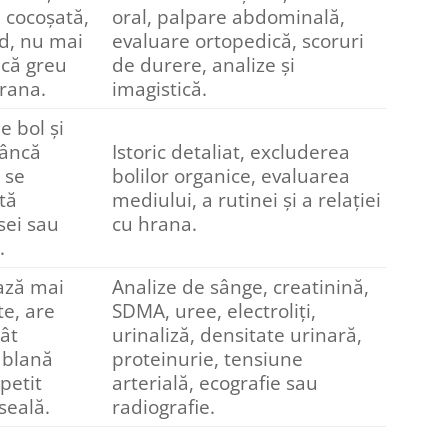
 cocoșată,
oral, palpare abdominală,
id, nu mai
evaluare ortopedică, scoruri
că greu
de durere, analize și
rana.
imagistică.
e bol și
nâncă
Istoric detaliat, excluderea
 se
bolilor organice, evaluarea
tă
mediului, a rutinei și a relației
sei sau
cu hrana.
.
ază mai
Analize de sânge, creatinină,
te, are
SDMA, uree, electroliți,
rât
urinaliză, densitate urinară,
 blană
proteinurie, tensiune
apetit
arterială, ecografie sau
seală.
radiografie.