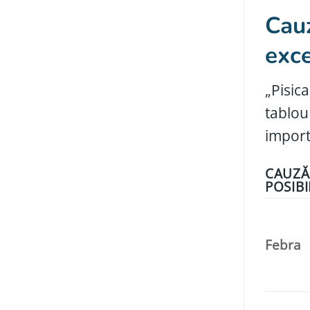
Cauz
exce
„Pisic
tablou
import
CAUZĂ
POSIBI
Febra