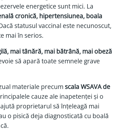
rezervele energetice sunt mici. La
enală cronică, hipertensiunea, boala
 Dacă statusul vaccinal este necunoscut,
te mai în serios.
agilă, mai tânără, mai bătrână, mai obeză
evoie să apară toate semnele grave
 vizual materiale precum
scala WSAVA de
incipalele cauze ale inapetenței și o
 ajută proprietarul să înțeleagă mai
au o pisică deja diagnosticată cu boală
că.