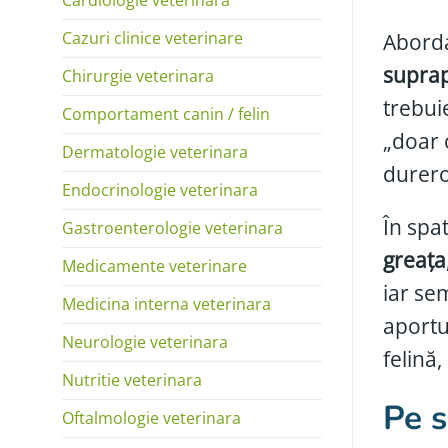
Cazuri clinice veterinare
Aborda
suprap
Chirurgie veterinara
trebui
Comportament canin / felin
„doar 
Dermatologie veterinara
durero
Endocrinologie veterinara
În spa
Gastroenterologie veterinara
greața
Medicamente veterinare
iar se
Medicina interna veterinara
aportu
Neurologie veterinara
felină,
Nutritie veterinara
Pe s
Oftalmologie veterinara