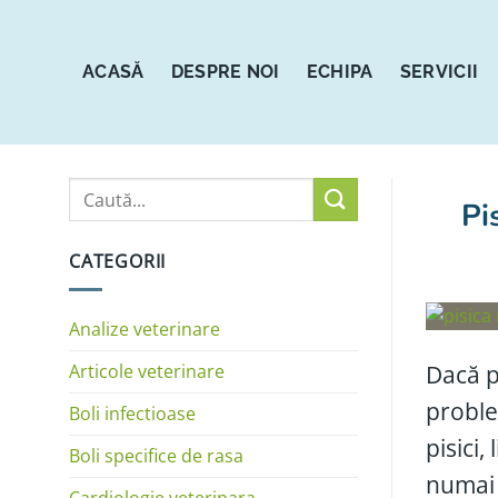
Sari
la
conținut
ACASĂ
DESPRE NOI
ECHIPA
SERVICII
Pi
CATEGORII
Analize veterinare
Articole veterinare
Dacă p
proble
Boli infectioase
pisici
Boli specifice de rasa
numai 
Cardiologie veterinara