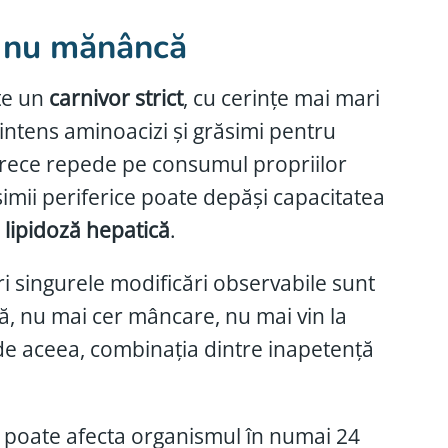
ă nu mănâncă
ste un
carnivor strict
, cu cerințe mai mari
intens aminoacizi și grăsimi pentru
 trece repede pe consumul propriilor
imii periferice poate depăși capacitatea
e
lipidoză hepatică
.
i singurele modificări observabile sunt
ă, nu mai cer mâncare, nu mai vin la
i de aceea, combinația dintre inapetență
re poate afecta organismul în numai 24