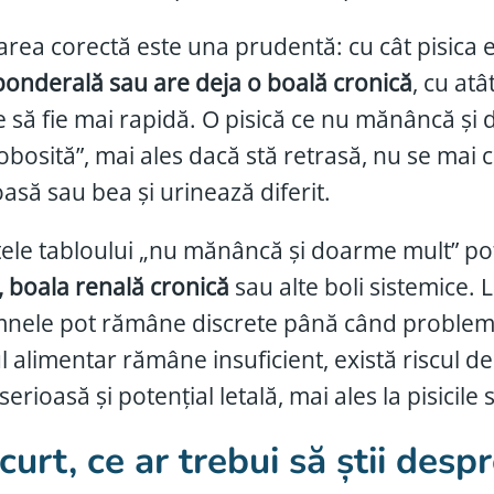
rea corectă este una prudentă: cu cât pisica 
onderală sau are deja o boală cronică
, cu at
e să fie mai rapidă. O pisică ce nu mănâncă și 
obosită”, mai ales dacă stă retrasă, nu se mai
asă sau bea și urinează diferit.
tele tabloului „nu mănâncă și doarme mult” po
, boala renală cronică
sau alte boli sistemice. 
mnele pot rămâne discrete până când problema
l alimentar rămâne insuficient, există riscul d
 serioasă și potențial letală, mai ales la pisici
curt, ce ar trebui să știi desp