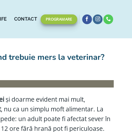
IFE
CONTACT
PROGRAMARE
d trebuie mers la veterinar?
ei
și doarme evident mai mult,
t
, nu ca un simplu moft alimentar. La
epede: un adult poate fi afectat sever în
 12 ore fără hrană pot fi periculoase.