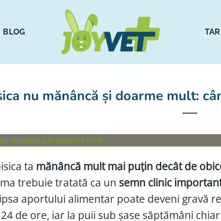
BLOG
TAR
sica nu mănâncă și doarme mult: cân
isica ta
mănâncă mult mai puțin decât de obic
ma trebuie tratată ca un
semn clinic importan
, lipsa aportului alimentar poate deveni gravă r
24 de ore, iar la puii sub șase săptămâni chiar