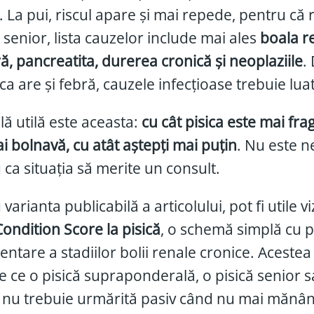
. La pui, riscul apare și mai repede, pentru că 
e senior, lista cauzelor include mai ales
boala r
ă, pancreatita, durerea cronică și neoplaziile
.
ica are și febră, cauzele infecțioase trebuie lua
lă utilă este aceasta:
cu cât pisica este mai fr
i bolnavă, cu atât aștepți mai puțin
. Nu este n
 ca situația să merite un consult.
varianta publicabilă a articolului, pot fi utile
ondition Score la pisică
, o schemă simplă cu pr
entare a stadiilor bolii renale cronice. Acestea
e ce o pisică supraponderală, o pisică senior s
 nu trebuie urmărită pasiv când nu mai mănân