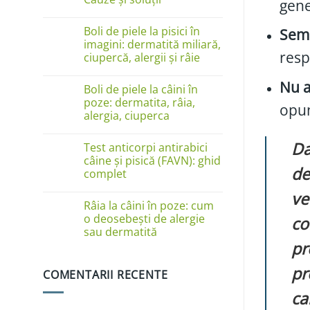
gene
Niciun
comentariu
Boli de piele la pisici în
Semn
la
Câinele
imagini: dermatită miliară,
se
resp
ciupercă, alergii și râie
linge
pe
Niciun
lăbuțe?
comentariu
Nu a
Cauze
Boli de piele la câini în
la
și
Boli
poze: dermatita, râia,
soluții
opun
de
alergia, ciuperca
piele
la
Niciun
pisici
comentariu
Da
în
Test anticorpi antirabici
la
imagini:
Boli
câine și pisică (FAVN): ghid
dermatită
de
de
complet
miliară,
piele
ciupercă,
la
Niciun
alergii
ve
câini
comentariu
și
în
Râia la câini în poze: cum
la
râie
poze:
Test
o deosebești de alergie
co
dermatita,
anticorpi
sau dermatită
râia,
antirabici
alergia,
pr
câine
Niciun
ciuperca
și
comentariu
pisică
la
pr
(FAVN):
COMENTARII RECENTE
Râia
ghid
la
complet
ca
câini
în