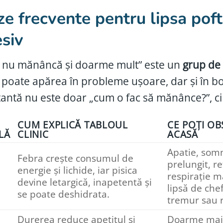
e frecvente pentru lipsa pof
siv
a nu mănâncă și doarme mult” este un
grup de 
 poate apărea în probleme ușoare, dar și în bo
antă nu este doar „cum o fac să mănânce?”, ci
CUM EXPLICĂ TABLOUL
CE POȚI O
LĂ
CLINIC
ACASĂ
Apatie, som
Febra crește consumul de
prelungit, r
energie și lichide, iar pisica
respirație m
devine letargică, inapetentă și
lipsă de che
se poate deshidrata.
tremur sau r
Durerea reduce apetitul și
Doarme mai 