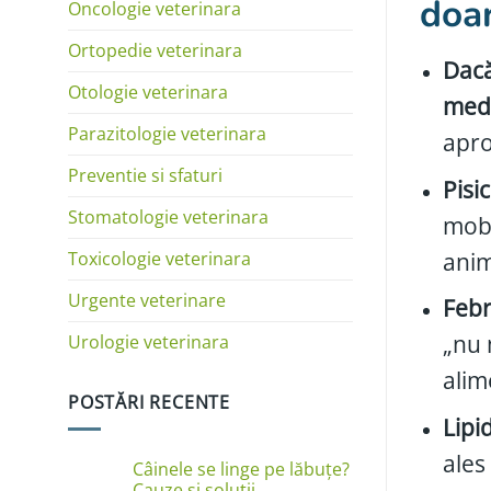
doa
Oncologie veterinara
Ortopedie veterinara
Dacă
Otologie veterinara
medi
Parazitologie veterinara
apro
Preventie si sfaturi
Pisi
Stomatologie veterinara
mobi
Toxicologie veterinara
anim
Urgente veterinare
Febr
„nu 
Urologie veterinara
alim
POSTĂRI RECENTE
Lipi
ales
Câinele se linge pe lăbuțe?
Cauze și soluții