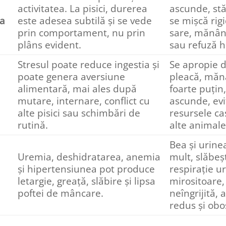
activitatea. La pisici, durerea
ascunde, stă
a
este adesea subtilă și se vede
se mișcă rig
prin comportament, nu prin
sare, mănân
plâns evident.
sau refuză h
Stresul poate reduce ingestia și
Se apropie d
poate genera aversiune
pleacă, mă
alimentară, mai ales după
foarte puțin,
mutare, internare, conflict cu
ascunde, evi
alte pisici sau schimbări de
resursele ca
rutină.
alte animale
Bea și urine
Uremia, deshidratarea, anemia
mult, slăbeș
și hipertensiunea pot produce
respirație u
letargie, greață, slăbire și lipsa
mirositoare,
poftei de mâncare.
neîngrijită, 
redus și obo