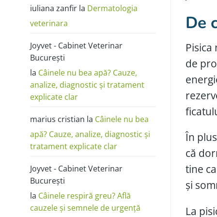
poze:
iuliana zanfir
la
Dermatologia
cum
o
De c
deosebești
veterinara
de
alergie
sau
Joyvet - Cabinet Veterinar
Pisica
dermatită
București
de pro
la
Câinele nu bea apă? Cauze,
energi
analize, diagnostic și tratament
rezerv
explicate clar
ficatu
marius cristian
la
Câinele nu bea
apă? Cauze, analize, diagnostic și
În plus,
tratament explicate clar
că dor
tine c
Joyvet - Cabinet Veterinar
București
și som
la
Câinele respiră greu? Află
cauzele și semnele de urgență
La pis