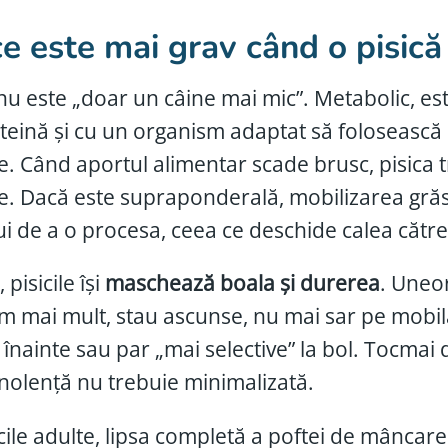
e este mai grav când o pisic
 nu este „doar un câine mai mic”. Metabolic, e
teină și cu un organism adaptat să folosească 
e. Când aportul alimentar scade brusc, pisica
e. Dacă este supraponderală, mobilizarea grăs
lui de a o procesa, ceea ce deschide calea cătr
 pisicile își
maschează boala și durerea
. Uneor
m mai mult, stau ascunse, nu mai sar pe mobil
a înainte sau par „mai selective” la bol. Tocma
nolență nu trebuie minimalizată.
icile adulte, lipsa completă a poftei de mânca