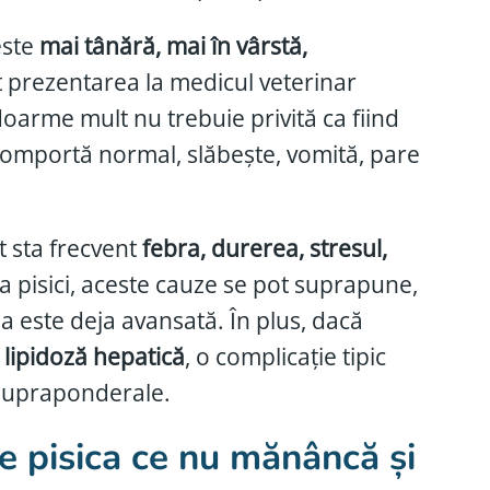
este
mai tânără, mai în vârstă,
ât prezentarea la medicul veterinar
doarme mult nu trebuie privită ca fiind
 comportă normal, slăbește, vomită, pare
t sta frecvent
febra, durerea, stresul,
La pisici, aceste cauze se pot suprapune,
 este deja avansată. În plus, dacă
e
lipidoză hepatică
, o complicație tipic
le supraponderale.
re pisica ce nu mănâncă și