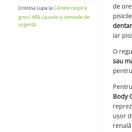
de ore
Cristina Lupa
la
Câinele respiră
pisicil
greu? Află cauzele și semnele de
urgență
dentar
iar pis
O regu
sau ma
pentru
Pentru 
Body C
reprez
ușor d
renală