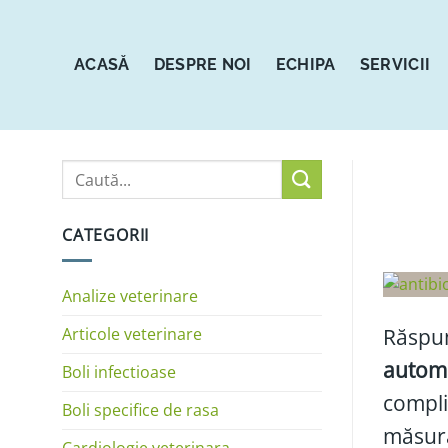
Sari
la
conținut
ACASĂ
DESPRE NOI
ECHIPA
SERVICII
CATEGORII
Analize veterinare
Articole veterinare
Răspun
autom
Boli infectioase
compli
Boli specifice de rasa
măsură
Cardiologie veterinara