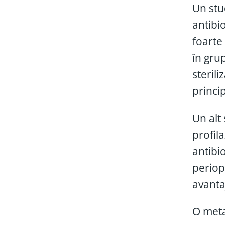
Un stud
antibi
foarte
în grup
sterili
princip
Un alt
profil
antibi
periop
avantaj
O meta