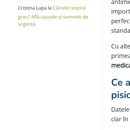
antimic
Cristina Lupa
la
Câinele respiră
import
greu? Află cauzele și semnele de
perfec
urgență
standa
Cu alte
primea
medica
Ce a
pisic
Datele
clar în