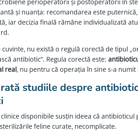
robiene perioperatorii și postoperatorii în sterili
antă și nuanța: recomandarea este puternică, 
tă, iar decizia finală rămâne individualizată at
rd.
 cuvinte, nu există o regulă corectă de tipul „or
scă antibiotic”. Regula corectă este:
antibiotic
l real
, nu pentru că operația în sine s-a numit s
rată studiile despre antibiotic
i
 clinice disponibile susțin ideea că antibiotic
 sterilizările feline curate, necomplicate.