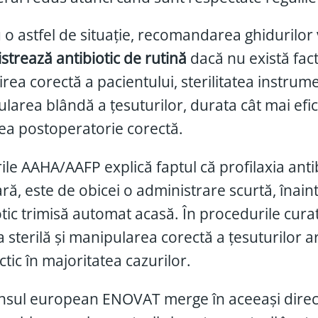
 o astfel de situație, recomandarea ghidurilor
strează antibiotic de rutină
dacă nu există fact
irea corectă a pacientului, sterilitatea instrume
larea blândă a țesuturilor, durata cât mai efici
irea postoperatorie corectă.
ile AAHA/AAFP explică faptul că profilaxia antib
ră, este de obicei o administrare scurtă, înaint
otic trimisă automat acasă. În procedurile curat
a sterilă și manipularea corectă a țesuturilor a
ctic în majoritatea cazurilor.
sul european ENOVAT merge în aceeași direcți