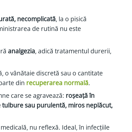
curată, necomplicată
, la o pisică
ministrarea de rutină nu este
ară
analgezia
, adică tratamentul durerii,
ă, o vânătaie discretă sau o cantitate
 parte din
recuperarea normală
.
emne care se agravează:
roșeață în
e tulbure sau purulentă, miros neplăcut,
medicală, nu reflexă. Ideal, în infecțiile