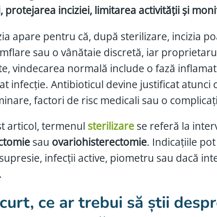
, protejarea inciziei, limitarea activității și mo
ia apare pentru că, după sterilizare, incizia po
mflare sau o vânătaie discretă, iar proprietarul 
ate, vindecarea normală include o fază inflamat
 infecție. Antibioticul devine justificat atunci
inare, factori de risc medicali sau o complicaț
st articol, termenul
sterilizare
se referă la inter
ctomie
sau
ovariohisterectomie
. Indicațiile po
upresie, infecții active, piometru sau dacă inte
.
curt, ce ar trebui să știi desp