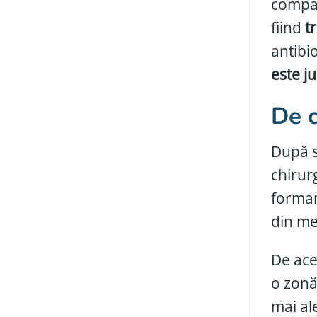
compan
fiind
t
antibio
este j
De c
După s
chirurg
formar
din me
De ace
o zonă
mai al