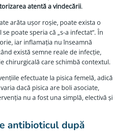
nitorizarea atentă a vindecării
.
ate arăta ușor roșie, poate exista o
se poate speria că „s-a infectat”. În
orie, iar inflamația nu înseamnă
 când există semne reale de infecție,
ie chirurgicală care schimbă contextul.
vențiile efectuate la pisica femelă, adică
t varia dacă pisica are boli asociate,
rvenția nu a fost una simplă, electivă și
re antibioticul după