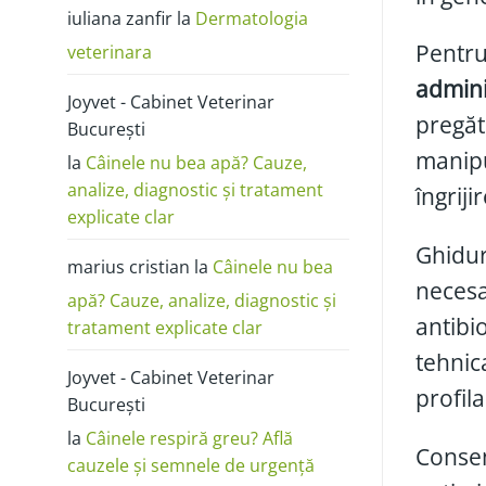
poze:
iuliana zanfir
la
Dermatologia
cum
o
deosebești
Pentru
veterinara
de
alergie
admini
sau
Joyvet - Cabinet Veterinar
dermatită
pregăt
București
manipu
la
Câinele nu bea apă? Cauze,
analize, diagnostic și tratament
îngrij
explicate clar
Ghidur
marius cristian
la
Câinele nu bea
necesa
apă? Cauze, analize, diagnostic și
antibi
tratament explicate clar
tehnic
Joyvet - Cabinet Veterinar
profila
București
la
Câinele respiră greu? Află
Consen
cauzele și semnele de urgență