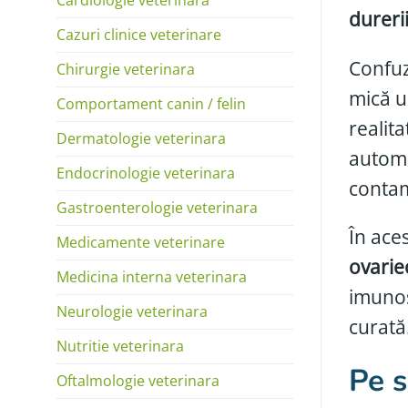
durerii
Cazuri clinice veterinare
Confuz
Chirurgie veterinara
mică u
Comportament canin / felin
realit
Dermatologie veterinara
automat
Endocrinologie veterinara
contam
Gastroenterologie veterinara
În ace
Medicamente veterinare
ovarie
Medicina interna veterinara
imunos
Neurologie veterinara
curată
Nutritie veterinara
Pe s
Oftalmologie veterinara