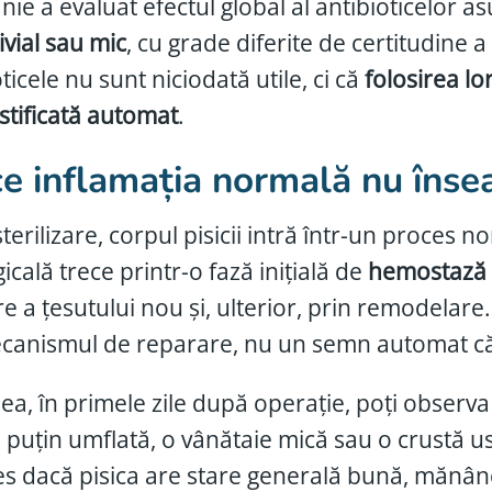
ie a evaluat efectul global al antibioticelor as
rivial sau mic
, cu grade diferite de certitudine 
ticele nu sunt niciodată utile, ci că
folosirea lo
ustificată automat
.
e inflamația normală nu înse
terilizare, corpul pisicii intră într-un proces 
icală trece printr-o fază inițială de
hemostază ș
e a țesutului nou și, ulterior, prin remodelare
canismul de reparare, nu un semn automat că
ea, în primele zile după operație, poți observa o
 puțin umflată, o vânătaie mică sau o crustă us
es dacă pisica are stare generală bună, mănân