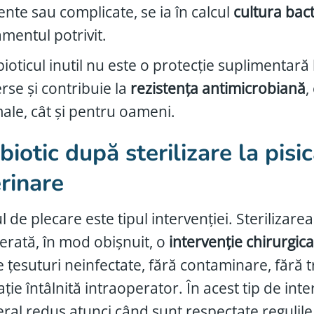
ente sau complicate, se ia în calcul
cultura bac
amentul potrivit.
bioticul inutil nu este o protecție suplimentară 
rse și contribuie la
rezistența antimicrobiană
,
ale, cât și pentru oameni.
biotic după sterilizare la pisi
rinare
 de plecare este tipul intervenției. Sterilizarea
erată, în mod obișnuit, o
intervenție chirurgic
e țesuturi neinfectate, fără contaminare, fără 
ție întâlnită intraoperator. În acest tip de inter
eral redus atunci când sunt respectate regulile