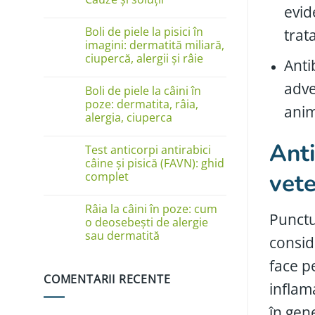
evid
Niciun
comentariu
Boli de piele la pisici în
trat
la
Câinele
imagini: dermatită miliară,
se
ciupercă, alergii și râie
Anti
linge
pe
Niciun
lăbuțe?
comentariu
adve
Cauze
Boli de piele la câini în
la
și
Boli
poze: dermatita, râia,
soluții
anim
de
alergia, ciuperca
piele
la
Niciun
pisici
Anti
comentariu
în
Test anticorpi antirabici
la
imagini:
Boli
câine și pisică (FAVN): ghid
dermatită
de
vete
complet
miliară,
piele
ciupercă,
la
Niciun
alergii
câini
comentariu
și
în
Râia la câini în poze: cum
la
râie
Punctul
poze:
Test
o deosebești de alergie
dermatita,
anticorpi
sau dermatită
râia,
consid
antirabici
alergia,
câine
Niciun
ciuperca
și
comentariu
face p
pisică
la
(FAVN):
COMENTARII RECENTE
Râia
ghid
inflama
la
complet
câini
în
în gen