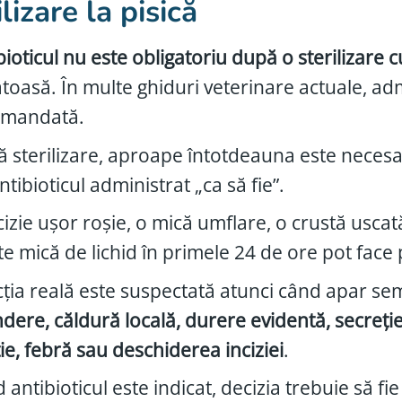
ilizare la pisică
bioticul nu este obligatoriu după o sterilizare 
toasă. În multe ghiduri veterinare actuale, ad
omandată.
 sterilizare, aproape întotdeauna este neces
ntibioticul administrat „ca să fie”.
cizie ușor roșie, o mică umflare, o crustă uscat
te mică de lichid în primele 24 de ore pot face
cția reală este suspectată atunci când apar s
ndere, căldură locală, durere evidentă, secreți
ie, febră sau deschiderea inciziei
.
 antibioticul este indicat, decizia trebuie să fie 