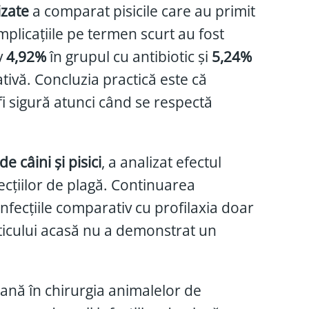
izate
a comparat pisicile care au primit
mplicațiile pe termen scurt au fost
v
4,92%
în grupul cu antibiotic și
5,24%
ativă. Concluzia practică este că
 fi sigură atunci când se respectă
e câini și pisici
, a analizat efectul
fecțiilor de plagă. Continuarea
nfecțiile comparativ cu profilaxia doar
ticului acasă nu a demonstrat un
iană în chirurgia animalelor de