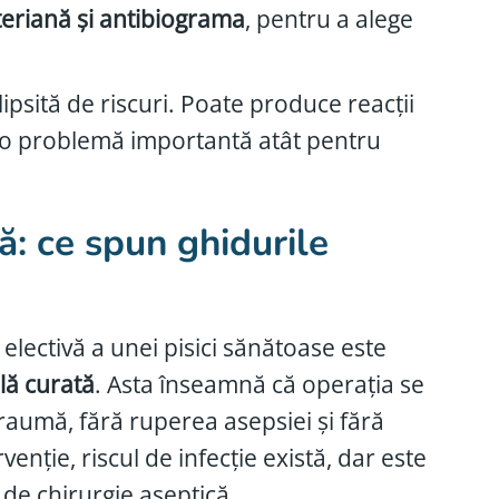
teriană și antibiograma
, pentru a alege
lipsită de riscuri. Poate produce reacții
 o problemă importantă atât pentru
că: ce spun ghidurile
 electivă a unei pisici sănătoase este
ală curată
. Asta înseamnă că operația se
traumă, fără ruperea asepsiei și fără
venție, riscul de infecție există, dar este
 de chirurgie aseptică.