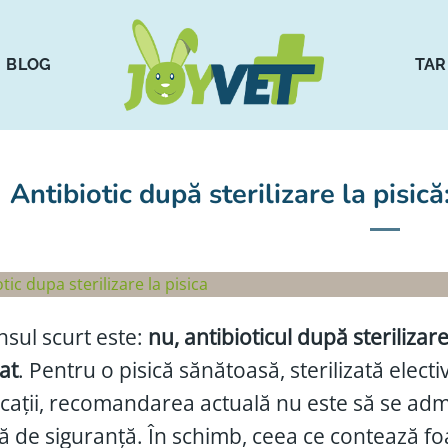
BLOG
TAR
Antibiotic după sterilizare la pisic
sul scurt este:
nu, antibioticul după sterilizar
at
. Pentru o pisică sănătoasă, sterilizată electiv
cații, recomandarea actuală nu este să se admi
 de siguranță. În schimb, ceea ce contează fo