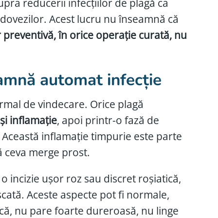
upra reducerii infecțiilor de plagă ca
a dovezilor. Acest lucru nu înseamnă că
r preventivă, în orice operație curată, nu
amnă automat infecție
normal de vindecare. Orice plagă
i inflamație
, apoi printr-o fază de
. Această inflamație timpurie este parte
 ceva merge prost.
 incizie ușor roz sau discret roșiatică,
cată. Aceste aspecte pot fi normale,
că, nu pare foarte dureroasă, nu linge