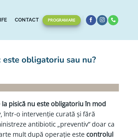
IFE
CONTACT
PROGRAMARE
ă: este obligatoriu sau nu?
e la pisică nu este obligatoriu în mod
, într-o intervenție curată și fără
nistreze antibiotic „preventiv” doar ca
arte mult după operație este
controlul