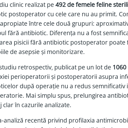
iu clinic realizat pe
492 de femele feline steril
otic postoperator cu cele care nu au primit. Co
 apropiate între cele două grupuri: aproximati
ul fără antibiotic. Diferența nu a fost semnific
zarea pisicii fără antibiotic postoperator poate
iile de asepsie și monitorizare.
 studiu retrospectiv, publicat pe un lot de
1060 d
axiei perioperatorii și postoperatorii asupra in
oticelor după operație nu a redus semnificativ i
eratorie. Mai simplu spus, prelungirea antibio
 clar în cazurile analizate.
-analiză recentă privind profilaxia antimicrob