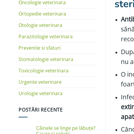
ster
Oncologie veterinara
Ortopedie veterinara
Anti
Otologie veterinara
sănă
Parazitologie veterinara
rec
Preventie si sfaturi
După
Stomatologie veterinara
nu a
Toxicologie veterinara
O in
Urgente veterinare
foar
Urologie veterinara
Infe
exti
POSTĂRI RECENTE
apat
Câinele se linge pe lăbuțe?
Când
Cauze și soluții