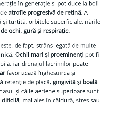
rație în generație și pot duce la boli
 de
atrofie progresivă de retină
. A
 și turtită, orbitele superficiale, nările
de ochi, gură și respirație
.
este, de fapt, strâns legată de multe
inică.
Ochii mari și proeminenți
pot fi
bilă, iar drenajul lacrimilor poate
ar
favorizează înghesuirea și
ă retenție de placă,
gingivită
și
boală
 nasul și căile aeriene superioare sunt
u
dificilă
, mai ales în căldură, stres sau