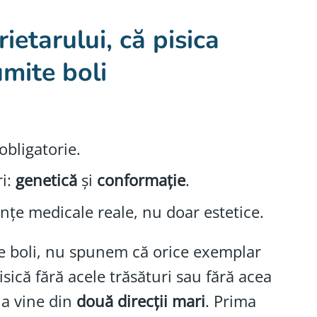
ietarului, că pisica
mite boli
bligatorie.
ri:
genetică
și
conformație
.
ințe medicale reale, nu doar estetice.
e boli, nu spunem că orice exemplar
isică fără acele trăsături sau fără acea
ia vine din
două direcții mari
. Prima