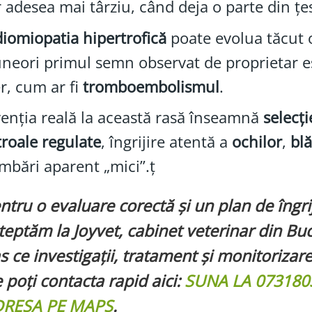
 adesea mai târziu, când deja o parte din țes
iomiopatia hipertrofică
poate evolua tăcut 
uneori primul semn observat de proprietar 
r, cum ar fi
tromboembolismul
.
enția reală la această rasă înseamnă
selecț
roale regulate
, îngrijire atentă a
ochilor
,
blă
mbări aparent „mici”.ț
ntru o evaluare corectă și un plan de îngriji
teptăm la Joyvet, cabinet veterinar din Bu
s ce investigații, tratament și monitorizare
 poți contacta rapid aici:
SUNA LA 073180
RESA PE MAPS
.