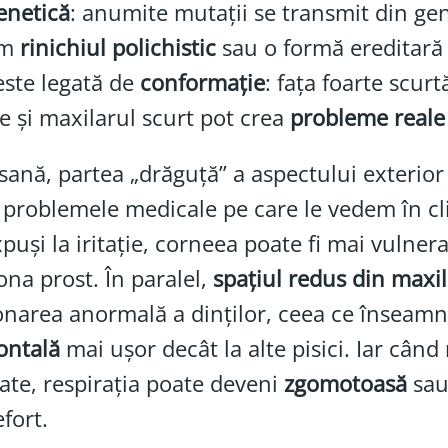
enetică
: anumite mutații se transmit din gene
um
rinichiul polichistic
sau o formă ereditară
ste legată de
conformație
: fața foarte scurtă
e și maxilarul scurt pot crea
probleme reale 
sană, partea „drăguță” a aspectului exterior 
 problemele medicale pe care le vedem în cl
puși la iritație, corneea poate fi mai vulnera
ona prost. În paralel,
spațiul redus din maxil
onarea anormală a dinților, ceea ce înseamn
ontală
mai ușor decât la alte pisici. Iar când
ate, respirația poate deveni
zgomotoasă
sa
fort.