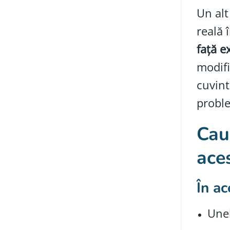
Un alt
reală 
față e
modifi
cuvint
probl
Cauz
aces
În ac
Unel