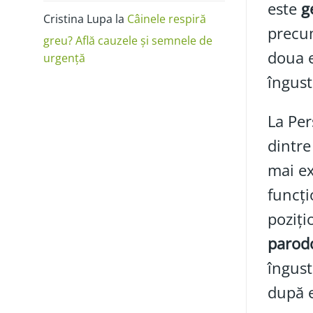
este
g
Cristina Lupa
la
Câinele respiră
prec
greu? Află cauzele și semnele de
doua e
urgență
îngust
La Per
dintre
mai ex
funcți
poziți
parod
îngust
după e