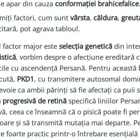
le apar din cauza
conformației brahicefalice
iți factori, cum sunt
vârsta
,
căldura
,
greut
citară, pot agrava tabloul.
 factor major este
selecția genetică
din inte
istică
, vorbim despre o afecțiune ereditară cl
icile cu ascendență Persană. Pentru această 
cută,
PKD1
, cu transmitere autosomal domi
evoie ca ambii părinți să fie afectați ca pu
a progresivă de retină
specifică liniilor Per
vă, ceea ce înseamnă că o pisică poate fi perf
oare și să transmită mutația mai departe. Pe
e foarte practic printr-o întrebare esențială