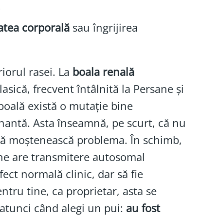
.
atea corporală
sau îngrijirea
riorul rasei. La
boala renală
asică, frecvent întâlnită la Persane și
boală există o mutație bine
nantă. Asta înseamnă, pe scurt, că nu
ii să moștenească problema. În schimb,
sane are transmitere autosomal
ect normală clinic, dar să fie
ntru tine, ca proprietar, asta se
 atunci când alegi un pui:
au fost