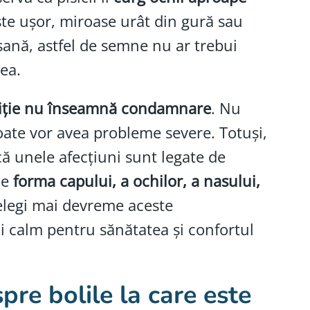
ște ușor, miroase urât din gură sau
sană, astfel de semne nu ar trebui
ea.
iție nu înseamnă condamnare
. Nu
 toate vor avea probleme severe. Totuși,
că unele afecțiuni sunt legate de
de
forma capului, a ochilor, a nasului,
țelegi mai devreme aceste
mai calm pentru sănătatea și confortul
spre bolile la care este