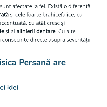
unt afectate la fel. Există o diferență
rată
și cele foarte brahicefalice, cu
accentuată, cu atât cresc și
le
și al
alinierii dentare
. Cu alte
 consecințe directe asupra severității
pisica Persană are
ei idei