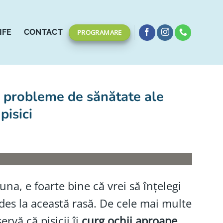
IFE
CONTACT
PROGRAMARE
i probleme de sănătate ale
pisici
na, e foarte bine că vrei să înțelegi
es la această rasă. De cele mai multe
rvă că pisicii îi
curg ochii aproape