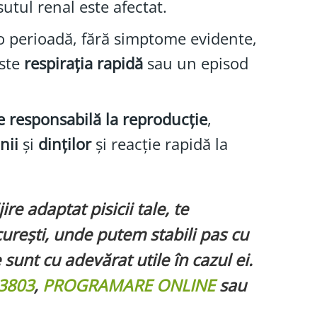
utul renal este afectat.
o perioadă, fără simptome evidente,
este
respirația rapidă
sau un episod
ie responsabilă la reproducție
,
nii
și
dinților
și reacție rapidă la
re adaptat pisicii tale, te
curești, unde putem stabili pas cu
 sunt cu adevărat utile în cazul ei.
3803
,
PROGRAMARE ONLINE
sau