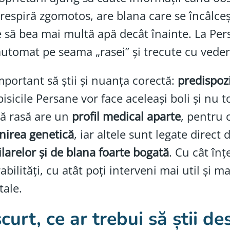
 respiră zgomotos, are blana care se încâlce
 să bea mai multă apă decât înainte. La Per
utomat pe seama „rasei” și trecute cu veder
mportant să știi și nuanța corectă:
predispoz
pisicile Persane vor face aceleași boli și nu
ă rasă are un
profil medical aparte
, pentru 
nirea genetică
, iar altele sunt legate direct 
larelor și de blana foarte bogată
. Cu cât în
abilități, cu atât poți interveni mai util și 
 tale.
curt, ce ar trebui să știi de