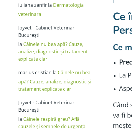
poze:
iuliana zanfir
la
Dermatologia
cum
o
Ce î
deosebești
veterinara
de
alergie
sau
Per
Joyvet - Cabinet Veterinar
dermatită
București
la
Câinele nu bea apă? Cauze,
Ce me
analize, diagnostic și tratament
explicate clar
Pred
marius cristian
la
Câinele nu bea
La P
apă? Cauze, analize, diagnostic și
Aspe
tratament explicate clar
Joyvet - Cabinet Veterinar
Când s
București
va fi 
la
Câinele respiră greu? Află
moșten
cauzele și semnele de urgență