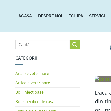
Sari
la
conținut
ACASĂ
DESPRE NOI
ECHIPA
SERVICII
CATEGORII
Analize veterinare
Articole veterinare
Dacă 
Boli infectioase
din t
Boli specifice de rasa
ori, p
Cardiologie veterinara