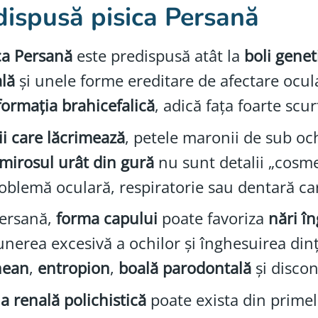
dispusă pisica Persană
ca Persană
este predispusă atât la
boli genet
lă
și unele forme ereditare de afectare ocula
ormația brahicefalică
, adică fața foarte scurt
i care lăcrimează
, petele maronii de sub oc
mirosul urât din gură
nu sunt detalii „cosmet
oblemă oculară, respiratorie sau dentară ca
Persană,
forma capului
poate favoriza
nări î
nerea excesivă a ochilor și înghesuirea dinți
nean
,
entropion
,
boală parodontală
și discon
a renală polichistică
poate exista din primele