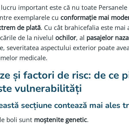
 lucru important este că nu toate Persanele s
între exemplarele cu
conformație mai mode
xtrem de plată
. Cu cât brahicefalia este mai 
cările de la nivelul
ochilor
, al
pasajelor naza
e, severitatea aspectului exterior poate avea
emelor medicale.
e și factori de risc: de ce 
te vulnerabilități
eastă secțiune contează mai ales tr
e boli sunt
moștenite genetic
.