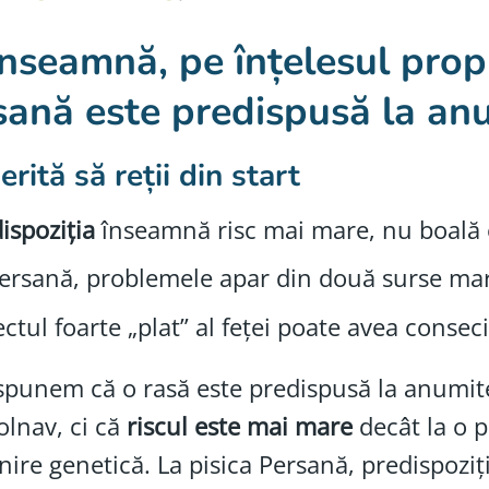
nseamnă, pe înțelesul propr
sană este predispusă la anu
rită să reții din start
ispoziția
înseamnă risc mai mare, nu boală o
ersană, problemele apar din două surse ma
ctul foarte „plat” al feței poate avea consec
punem că o rasă este predispusă la anumit
bolnav, ci că
riscul este mai mare
decât la o p
ire genetică. La pisica Persană, predispoziț