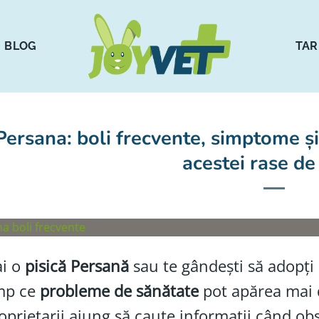
BLOG
TAR
Persana: boli frecvente, simptome ș
acestei rase de 
ai o
pisică Persană
sau te gândești să adopți u
imp ce
probleme de sănătate
pot apărea mai d
roprietarii ajung să caute informații când obse