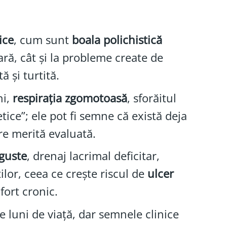
ice
, cum sunt
boala polichistică
ră, cât și la probleme create de
ă și turtită.
hi,
respirația zgomotoasă
, sforăitul
ice”; ele pot fi semne că există deja
re merită evaluată.
nguste
, drenaj lacrimal deficitar,
lor, ceea ce crește riscul de
ulcer
fort cronic.
 luni de viață, dar semnele clinice