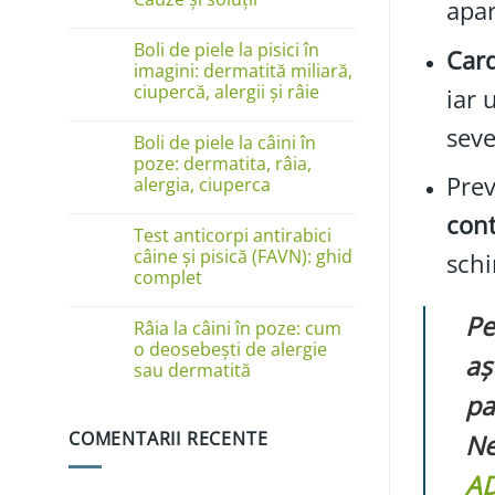
apar
Niciun
comentariu
Boli de piele la pisici în
Card
la
Câinele
imagini: dermatită miliară,
se
ciupercă, alergii și râie
iar 
linge
pe
Niciun
lăbuțe?
seve
comentariu
Cauze
Boli de piele la câini în
la
și
Boli
poze: dermatita, râia,
soluții
de
Prev
alergia, ciuperca
piele
la
Niciun
cont
pisici
comentariu
în
Test anticorpi antirabici
la
imagini:
Boli
câine și pisică (FAVN): ghid
schi
dermatită
de
complet
miliară,
piele
ciupercă,
la
Niciun
alergii
câini
Pe
comentariu
și
în
Râia la câini în poze: cum
la
râie
poze:
Test
o deosebești de alergie
dermatita,
aș
anticorpi
sau dermatită
râia,
antirabici
alergia,
câine
Niciun
pa
ciuperca
și
comentariu
pisică
la
(FAVN):
COMENTARII RECENTE
Ne
Râia
ghid
la
complet
câini
AD
în