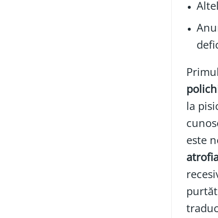
Alte
Anum
defi
Primul
polich
la pis
cunos
este n
atrofi
recesi
purtăt
traduc