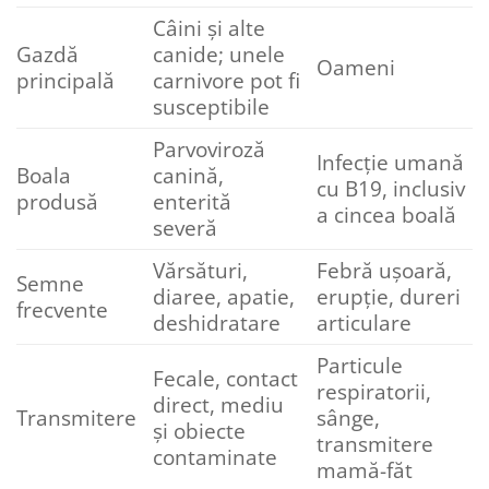
Câini și alte
Gazdă
canide; unele
Oameni
principală
carnivore pot fi
susceptibile
Parvoviroză
Infecție umană
Boala
canină,
cu B19, inclusiv
produsă
enterită
a cincea boală
severă
Vărsături,
Febră ușoară,
Semne
diaree, apatie,
erupție, dureri
frecvente
deshidratare
articulare
Particule
Fecale, contact
respiratorii,
direct, mediu
Transmitere
sânge,
și obiecte
transmitere
contaminate
mamă-făt