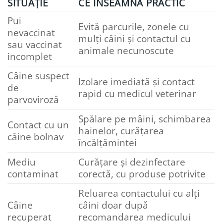
SITUAȚIE
CE ÎNSEAMNĂ PRACTIC
Pui
Evită parcurile, zonele cu
nevaccinat
mulți câini și contactul cu
sau vaccinat
animale necunoscute
incomplet
Câine suspect
Izolare imediată și contact
de
rapid cu medicul veterinar
parvoviroză
Spălare pe mâini, schimbarea
Contact cu un
hainelor, curățarea
câine bolnav
încălțămintei
Mediu
Curățare și dezinfectare
contaminat
corectă, cu produse potrivite
Reluarea contactului cu alți
Câine
câini doar după
recuperat
recomandarea medicului