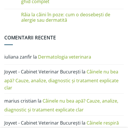
în
Boli
ghid complet
imagini:
de
dermatită
piele
Niciun
miliară,
la
comentariu
Râia la câini în poze: cum o deosebești de
ciupercă,
câini
la
alergii
în
Test
alergie sau dermatită
și
poze:
anticorpi
râie
dermatita,
antirabici
Niciun
râia,
câine
comentariu
alergia,
și
la
COMENTARII RECENTE
ciuperca
pisică
Râia
(FAVN):
la
ghid
câini
complet
în
poze:
iuliana zanfir
la
Dermatologia veterinara
cum
o
deosebești
de
Joyvet - Cabinet Veterinar București
la
Câinele nu bea
alergie
sau
dermatită
apă? Cauze, analize, diagnostic și tratament explicate
clar
marius cristian
la
Câinele nu bea apă? Cauze, analize,
diagnostic și tratament explicate clar
Joyvet - Cabinet Veterinar București
la
Câinele respiră