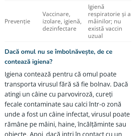
Igienă
Vaccinare,
respiratorie și a
Prevenție
izolare, igienă,
mâinilor; nu
dezinfectare
există vaccin
uzual
Dacă omul nu se îmbolnăvește, de ce
contează igiena?
Igiena contează pentru că omul poate
transporta virusul fără să fie bolnav. Dacă
atingi un câine cu parvoviroză, cureți
fecale contaminate sau calci într-o zonă
unde a fost un câine infectat, virusul poate
rămâne pe mâini, haine, încălțăminte sau
obiecte. Apoi, dacă intri în contact cu un