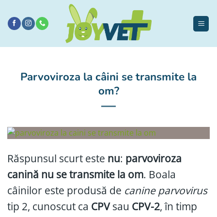
Sari
la
conținut
Parvoviroza la câini se transmite la
om?
Răspunsul scurt este
nu
:
parvoviroza
canină nu se transmite la om
. Boala
câinilor este produsă de
canine parvovirus
tip 2, cunoscut ca
CPV
sau
CPV-2
, în timp