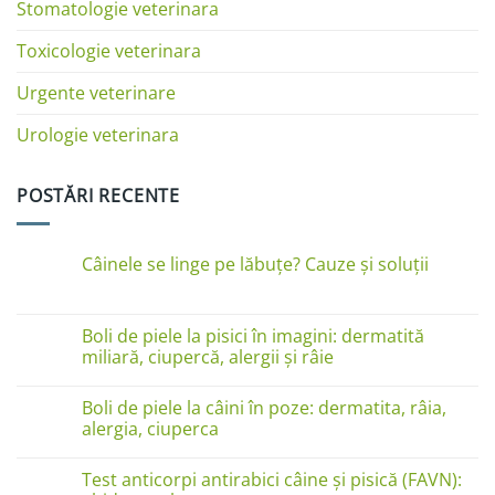
Stomatologie veterinara
Toxicologie veterinara
Urgente veterinare
Urologie veterinara
POSTĂRI RECENTE
Câinele se linge pe lăbuțe? Cauze și soluții
Niciun
comentariu
la
Câinele
Boli de piele la pisici în imagini: dermatită
se
miliară, ciupercă, alergii și râie
linge
pe
Niciun
lăbuțe?
comentariu
Cauze
Boli de piele la câini în poze: dermatita, râia,
la
și
Boli
alergia, ciuperca
soluții
de
piele
Niciun
la
comentariu
Test anticorpi antirabici câine și pisică (FAVN):
pisici
la