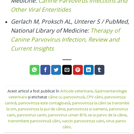
Medicine:
Canine Parvovirus Infections and
Other Viral Enteritides
Gerlach M, Proksch AL, Unterer S / PubMed,
National Library of Medicine:
Therapy of
Canine Parvovirus Infection, Review and
Current Insights
Acest articol a fost publicat în
Articole veterinare
,
Gastroenterologie
veterinara
şi etichetat
câine cu parvoviroză
,
CPV câini
,
parvoviroza
canină
,
parvoviroza este contagioasă
,
parvoviroza la câini se transmite
la om
,
parvoviroza la pui de câine
,
parvoviroza și oamenii
,
parvovirus
caini
,
parvovirus canin
,
parvovirus uman B19
,
se ia parvo de la câine
,
transmitere parvoviroză câini
,
vaccin parvoviroza caini
,
virus parvo
câini
.