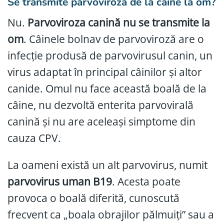
Se transmite parvoviroza de la câine la om?
Nu.
Parvoviroza canină nu se transmite la
om
. Câinele bolnav de parvoviroză are o
infecție produsă de parvovirusul canin, un
virus adaptat în principal câinilor și altor
canide. Omul nu face această boală de la
câine, nu dezvoltă enterita parvovirală
canină și nu are aceleași simptome din
cauza CPV.
La oameni există un alt parvovirus, numit
parvovirus uman B19
. Acesta poate
provoca o boală diferită, cunoscută
frecvent ca „boala obrajilor pălmuiți” sau a