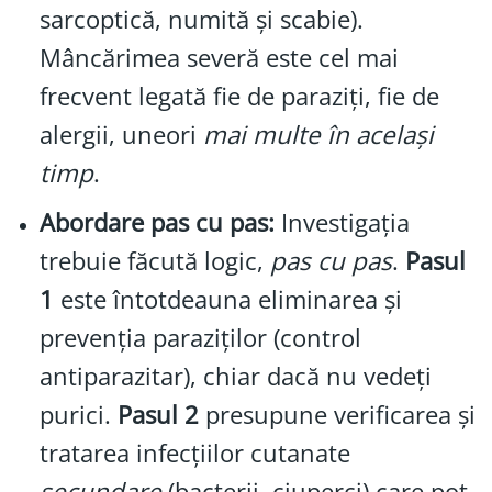
sarcoptică, numită și scabie).
Mâncărimea severă este cel mai
frecvent legată fie de paraziți, fie de
alergii, uneori
mai multe în același
timp
.
Abordare pas cu pas:
Investigația
trebuie făcută logic,
pas cu pas
.
Pasul
1
este întotdeauna eliminarea și
prevenția paraziților (control
antiparazitar), chiar dacă nu vedeți
purici.
Pasul 2
presupune verificarea și
tratarea infecțiilor cutanate
secundare
(bacterii, ciuperci) care pot