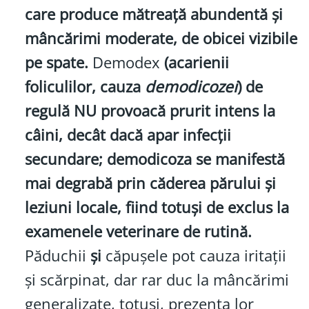
care produce mătreață abundentă și
mâncărimi moderate, de obicei vizibile
pe spate.
Demodex
(acarienii
foliculilor, cauza
demodicozei
) de
regulă NU provoacă prurit intens la
câini, decât dacă apar infecții
secundare; demodicoza se manifestă
mai degrabă prin căderea părului și
leziuni locale, fiind totuși de exclus la
examenele veterinare de rutină.
Păduchii
și
căpușele pot cauza iritații
și scărpinat, dar rar duc la mâncărimi
generalizate, totuși, prezența lor