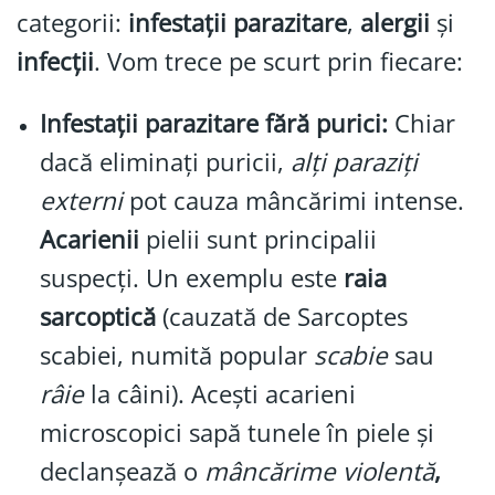
categorii:
infestații parazitare
,
alergii
și
infecții
. Vom trece pe scurt prin fiecare:
Infestații parazitare fără purici:
Chiar
dacă eliminați puricii,
alți paraziți
externi
pot cauza mâncărimi intense.
Acarienii
pielii sunt principalii
suspecți. Un exemplu este
raia
sarcoptică
(cauzată de Sarcoptes
scabiei, numită popular
scabie
sau
râie
la câini). Acești acarieni
microscopici sapă tunele în piele și
declanșează o
mâncărime
violentă
,