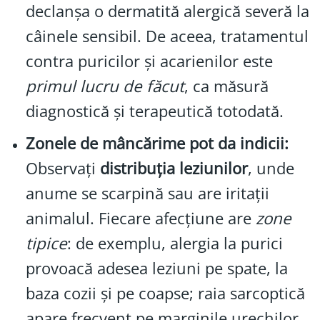
declanșa o dermatită alergică severă la
câinele sensibil. De aceea, tratamentul
contra puricilor și acarienilor este
primul lucru de făcut
, ca măsură
diagnostică și terapeutică totodată.
Zonele de mâncărime pot da indicii:
Observați
distribuția leziunilor
, unde
anume se scarpină sau are iritații
animalul. Fiecare afecțiune are
zone
tipice
: de exemplu, alergia la purici
provoacă adesea leziuni pe spate, la
baza cozii și pe coapse; raia sarcoptică
apare frecvent pe marginile urechilor,