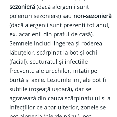
sezonieră
(dacă alergenii sunt
polenuri sezoniere) sau
non-sezonieră
(dacă alergenii sunt prezenți tot anul,
ex. acarienii din praful de casă).
Semnele includ lingerea și roderea
lăbuțelor, scărpinat la bot și ochi
(facial), scuturatul și infecțiile
frecvente ale urechilor, iritații pe
burtă și axile. Leziunile inițiale pot fi
subtile (roșeață ușoară), dar se
agravează din cauza scărpinatului și a
infecțiilor ce apar ulterior, zonele se
pot alopecia (pierde părul), pot