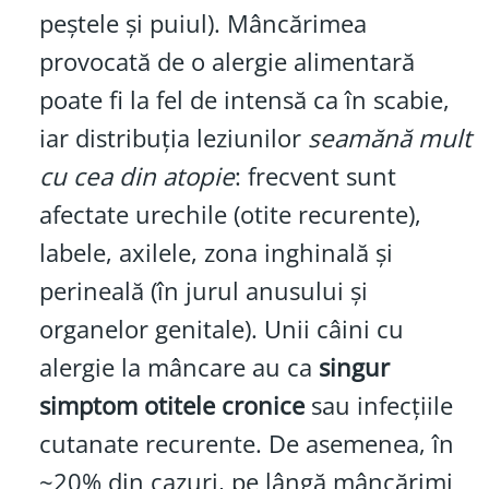
peștele și puiul). Mâncărimea
provocată de o alergie alimentară
poate fi la fel de intensă ca în scabie,
iar distribuția leziunilor
seamănă mult
cu cea din atopie
: frecvent sunt
afectate urechile (otite recurente),
labele, axilele, zona inghinală și
perineală (în jurul anusului și
organelor genitale). Unii câini cu
alergie la mâncare au ca
singur
simptom otitele cronice
sau infecțiile
cutanate recurente. De asemenea, în
~20% din cazuri, pe lângă mâncărimi