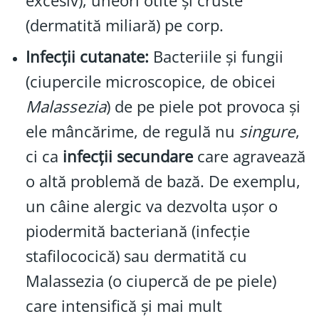
excesiv), uneori otite și cruste
(dermatită miliară) pe corp.
Infecții cutanate:
Bacteriile și fungii
(ciupercile microscopice, de obicei
Malassezia
) de pe piele pot provoca și
ele mâncărime, de regulă nu
singure
,
ci ca
infecții secundare
care agravează
o altă problemă de bază. De exemplu,
un câine alergic va dezvolta ușor o
piodermită bacteriană (infecție
stafilococică) sau dermatită cu
Malassezia (o ciupercă de pe piele)
care intensifică și mai mult