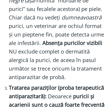
negre
(așa-numita “murdărie de
purici” sau fecalele acestora) pe piele.
Chiar dacă nu vedeți
dumneavoastră
purici, un veterinar are ochiul format
și un pieptene fin, poate detecta urme
ale infestării.
Absența puricilor vizibili
NU exclude complet o dermatită
alergică la purici, de aceea în pasul
următor se trece oricum la tratament
antiparazitar de probă.
Tratarea paraziților (proba terapeutică
antiparazitară):
Deoarece
puricii și
acarienii sunt o cauză foarte frecventă