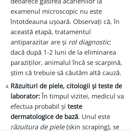
deoarece găsirea acarienilor la
examenul microscopic nu este
întotdeauna ușoară. Observați că, în
această etapă, tratamentul
antiparazitar are și
rol diagnostic
:
dacă după 1-2 luni de la eliminarea
paraziților, animalul încă se scarpină,
știm că trebuie să căutăm altă cauză.
Răzuituri de piele, citologii și teste de
laborator:
În timpul vizitei, medicul va
efectua probabil și
teste
dermatologice de bază
. Unul este
răzuitura de piele
(skin scraping), se