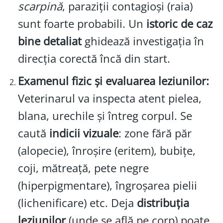
scarpină
, paraziții contagioși (raia)
sunt foarte probabili. Un
istoric de caz
bine detaliat
ghidează investigația în
direcția corectă încă din start.
Examenul fizic și evaluarea leziunilor:
Veterinarul va inspecta atent pielea,
blana, urechile și întreg corpul. Se
caută
indicii vizuale
: zone fără păr
(alopecie), înroșire (eritem), bubițe,
coji, mătreață, pete negre
(hiperpigmentare), îngroșarea pielii
(lichenificare) etc. Deja
distribuția
leziunilor
(unde se află pe corp) poate