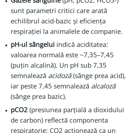
Gazele sanguine
(pH, pCO2, HCO3-)
sunt parametri critici care arată
echilibrul acid-bazic și eficiența
respirației la animalele de companie.
pH-ul sângelui
indică aciditatea:
valoarea normală este ~7,35–7,45
(puțin alcalină). Un pH sub 7,35
semnalează
acidoză
(sânge prea acid),
iar peste 7,45 semnalează
alcaloză
(sânge prea bazic).
pCO2
(presiunea parțială a dioxidului
de carbon) reflectă componenta
respiratorie: CO2 acționează ca un