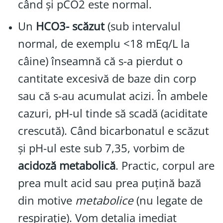
când și pCO2 este normal.
Un
HCO3- scăzut
(sub intervalul
normal, de exemplu <18 mEq/L la
câine) înseamnă că s-a pierdut o
cantitate excesivă de baze din corp
sau că s-au acumulat acizi. În ambele
cazuri, pH-ul tinde să scadă (aciditate
crescută). Când bicarbonatul e scăzut
și pH-ul este sub 7,35, vorbim de
acidoză metabolică
. Practic, corpul are
prea mult acid sau prea puțină bază
din motive
metabolice
(nu legate de
respirație). Vom detalia imediat