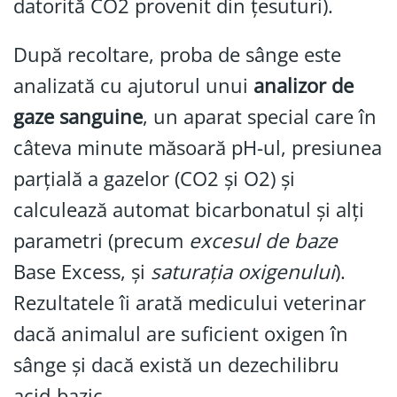
datorită CO2 provenit din țesuturi).
După recoltare, proba de sânge este
analizată cu ajutorul unui
analizor de
gaze sanguine
, un aparat special care în
câteva minute măsoară pH-ul, presiunea
parțială a gazelor (CO2 și O2) și
calculează automat bicarbonatul și alți
parametri (precum
excesul de baze
Base Excess, și
saturația oxigenului
).
Rezultatele îi arată medicului veterinar
dacă animalul are suficient oxigen în
sânge și dacă există un dezechilibru
acid-bazic.