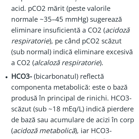
acid. pCO2 mărit (peste valorile
normale ~35–45 mmHg) sugerează
eliminare insuficientă a CO2 (
acidoză
respiratorie
), pe când pCO2 scăzut
(sub normal) indică eliminare excesivă
a CO2 (
alcaloză respiratorie
).
HCO3-
(bicarbonatul) reflectă
componenta metabolică: este o bază
produsă în principal de rinichi. HCO3-
scăzut (sub ~18 mEq/L) indică pierdere
de bază sau acumulare de acizi în corp
(
acidoză metabolică
), iar HCO3-