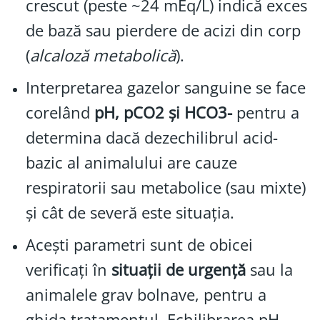
crescut (peste ~24 mEq/L) indică exces
de bază sau pierdere de acizi din corp
(
alcaloză metabolică
).
Interpretarea gazelor sanguine se face
corelând
pH, pCO2 și HCO3-
pentru a
determina dacă dezechilibrul acid-
bazic al animalului are cauze
respiratorii sau metabolice (sau mixte)
și cât de severă este situația.
Acești parametri sunt de obicei
verificați în
situații de urgență
sau la
animalele grav bolnave, pentru a
ghida tratamentul. Echilibrarea pH-