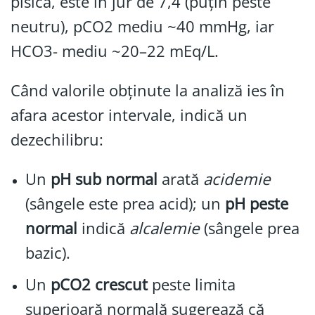
pisică, este în jur de 7,4 (puțin peste
neutru), pCO2 mediu ~40 mmHg, iar
HCO3- mediu ~20–22 mEq/L.
Când valorile obținute la analiză ies în
afara acestor intervale, indică un
dezechilibru:
Un
pH sub normal
arată
acidemie
(sângele este prea acid); un
pH peste
normal
indică
alcalemie
(sângele prea
bazic).
Un
pCO2 crescut
peste limita
superioară normală sugerează că