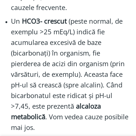
cauzele frecvente.
Un
HCO3- crescut
(peste normal, de
exemplu >25 mEq/L) indică fie
acumularea excesivă de baze
(bicarbonați) în organism, fie
pierderea de acizi din organism (prin
vărsături, de exemplu). Aceasta face
pH-ul să crească (spre alcalin). Când
bicarbonatul este ridicat și pH-ul
>7,45, este prezentă
alcaloza
metabolică
. Vom vedea cauze posibile
mai jos.