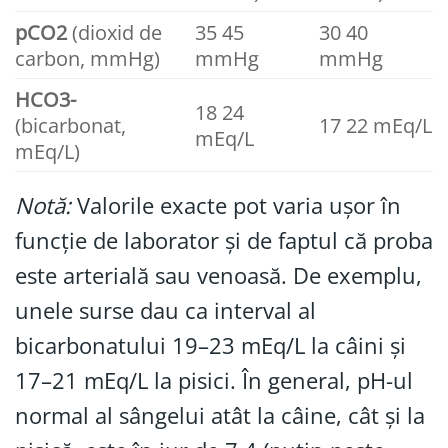
pCO2
(dioxid de
35 45
30 40
carbon, mmHg)
mmHg
mmHg
HCO3-
18 24
(bicarbonat,
17 22 mEq/L
mEq/L
mEq/L)
Notă:
Valorile exacte pot varia ușor în
funcție de laborator și de faptul că proba
este arterială sau venoasă. De exemplu,
unele surse dau ca interval al
bicarbonatului 19–23 mEq/L la câini și
17–21 mEq/L la pisici. În general, pH-ul
normal al sângelui atât la câine, cât și la