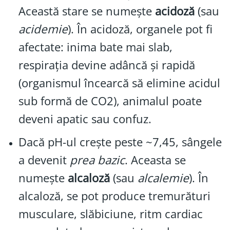
Această stare se numește
acidoză
(sau
acidemie
). În acidoză, organele pot fi
afectate: inima bate mai slab,
respirația devine adâncă și rapidă
(organismul încearcă să elimine acidul
sub formă de CO2), animalul poate
deveni apatic sau confuz.
Dacă pH-ul crește peste ~7,45, sângele
a devenit
prea bazic
. Aceasta se
numește
alcaloză
(sau
alcalemie
). În
alcaloză, se pot produce tremurături
musculare, slăbiciune, ritm cardiac