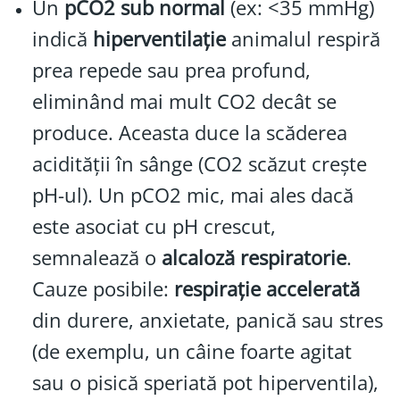
Un
pCO2 sub normal
(ex: <35 mmHg)
indică
hiperventilație
animalul respiră
prea repede sau prea profund,
eliminând mai mult CO2 decât se
produce. Aceasta duce la scăderea
acidității în sânge (CO2 scăzut crește
pH-ul). Un pCO2 mic, mai ales dacă
este asociat cu pH crescut,
semnalează o
alcaloză respiratorie
.
Cauze posibile:
respirație accelerată
din durere, anxietate, panică sau stres
(de exemplu, un câine foarte agitat
sau o pisică speriată pot hiperventila),