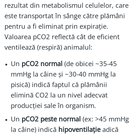
rezultat din metabolismul celulelor, care
este transportat în sânge către plămâni
pentru a fi eliminat prin expirație.
Valoarea pCO2 reflectă cât de eficient
ventilează (respiră) animalul:
Un
pCO2 normal
(de obicei ~35-45
mmHg la câine și ~30-40 mmHg la
pisică) indică faptul că plămânii
elimină CO2 la un nivel adecvat
producției sale în organism.
Un
pCO2 peste normal
(ex: >45 mmHg
la câine) indică
hipoventilație
adică