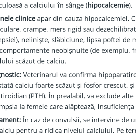
culoasă a calciului în sânge (
hipocalcemie
).
ele clinice
apar din cauza hipocalcemiei. C
ulare, crampe, mers rigid sau dezechilibrat
epsiei), neliniște, slăbiciune, lipsa poftei d
comportamente neobișnuite (de exemplu, fre
lului scăzut de calciu.
nostic:
Veterinarul va confirma hipoparatiro
tată calciu foarte scăzut și fosfor crescut,
tiroidian (PTH). În prealabil, va exclude alt
mpsia la femele care alăptează, insuficiența
tament:
În caz de convulsii, se intervine de
alciu pentru a ridica nivelul calciului. Pe t