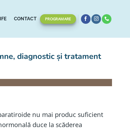
IFE
CONTACT
PROGRAMARE
mne, diagnostic și tratament
paratiroide nu mai produc suficient
 hormonală duce la scăderea