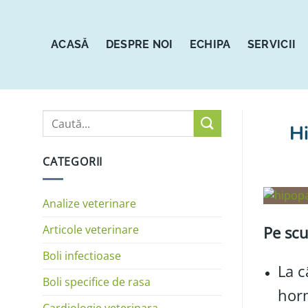
Sari
la
conținut
ACASĂ
DESPRE NOI
ECHIPA
SERVICII
Hi
CATEGORII
Analize veterinare
Articole veterinare
Pe scu
Boli infectioase
La c
Boli specifice de rasa
horm
Cardiologie veterinara