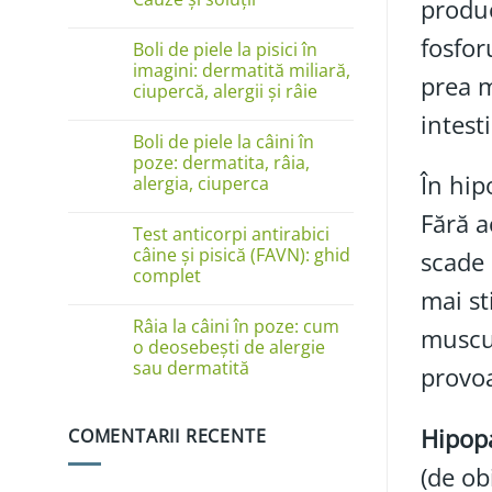
prod
Niciun
comentariu
fosfor
Boli de piele la pisici în
la
Câinele
imagini: dermatită miliară,
prea m
se
ciupercă, alergii și râie
linge
pe
intest
Niciun
lăbuțe?
comentariu
Cauze
Boli de piele la câini în
la
și
Boli
poze: dermatita, râia,
soluții
de
În hip
alergia, ciuperca
piele
la
Niciun
Fără a
pisici
comentariu
în
Test anticorpi antirabici
la
imagini:
Boli
câine și pisică (FAVN): ghid
scade 
dermatită
de
complet
miliară,
piele
ciupercă,
mai st
la
Niciun
alergii
câini
comentariu
și
în
Râia la câini în poze: cum
la
râie
muscul
poze:
Test
o deosebești de alergie
dermatita,
anticorpi
sau dermatită
râia,
provo
antirabici
alergia,
câine
Niciun
ciuperca
și
comentariu
pisică
la
(FAVN):
Hipopa
COMENTARII RECENTE
Râia
ghid
la
complet
câini
(de ob
în