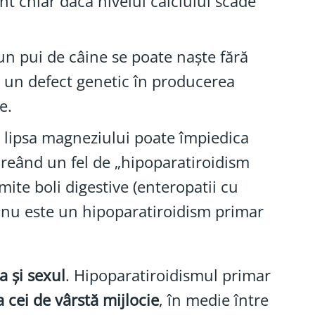
nt chiar dacă nivelul calciului scade
 un pui de câine se poate naște fără
u un defect genetic în producerea
e.
re, lipsa magneziului poate împiedica
creând un fel de „hipoparatiroidism
mite boli digestive (enteropatii cu
r nu este un hipoparatiroidism primar
a și sexul
. Hipoparatiroidismul primar
a cei de vârstă mijlocie
, în medie între