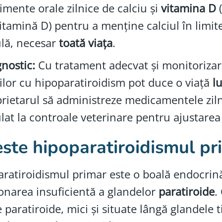
imente orale zilnice de calciu și
vitamina D
(
itamină D) pentru a menține calciul în limi
lă, necesar
toată viața
.
nostic:
Cu tratament adecvat și monitorizare
ilor cu hipoparatiroidism pot duce o viață
l
rietarul să administreze medicamentele zilni
lat la controale veterinare pentru ajustarea
este hipoparatiroidismul pri
ratiroidismul primar este o boală endocrină 
onarea insuficientă a glandelor
paratiroide
.
 paratiroide, mici și situate lângă glandele 