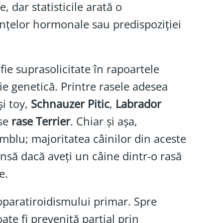
e, dar statisticile arată o
ențelor hormonale sau predispoziției
 fie suprasolicitate în rapoartele
ie genetică. Printre rasele adesea
și toy,
Schnauzer Pitic
,
Labrador
rse
rase Terrier
. Chiar și așa,
blu; majoritatea câinilor din aceste
nsă dacă aveți un câine dintr-o rasă
e.
paratiroidismului primar. Spre
ate fi prevenită parțial prin