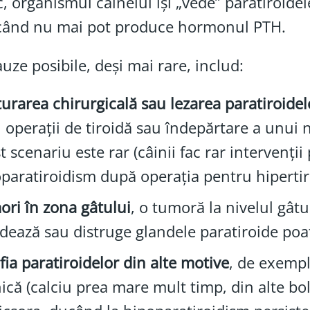
c, organismul câinelui își „vede” paratiroidel
când nu mai pot produce hormonul PTH.
auze posibile, deși mai rare, includ:
turarea chirurgicală sau lezarea paratiroidel
 operații de tiroidă sau îndepărtare a unui n
t scenariu este rar (câinii fac rar intervenții 
paratiroidism după operația pentru hipertir
ri în zona gâtului
, o tumoră la nivelul gâtu
dează sau distruge glandele paratiroide poa
fia paratiroidelor din alte motive
, de exempl
ică (calciu prea mare mult timp, din alte boli