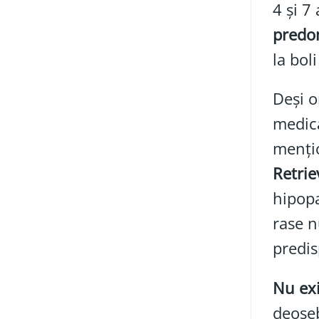
4 și 7
predo
la bol
Deși o
medica
menți
Retrie
hipopa
rase n
predis
Nu ex
deoseb