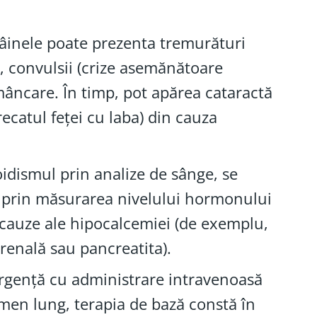
âinele poate prezenta tremurături
, convulsii (crize asemănătoare
e mâncare. În timp, pot apărea cataractă
catul feței cu laba) din cauza
idismul prin analize de sânge, se
 și prin măsurarea nivelului hormonului
e cauze ale hipocalcemiei (de exemplu,
 renală sau pancreatita).
 urgență cu administrare intravenoasă
ermen lung, terapia de bază constă în