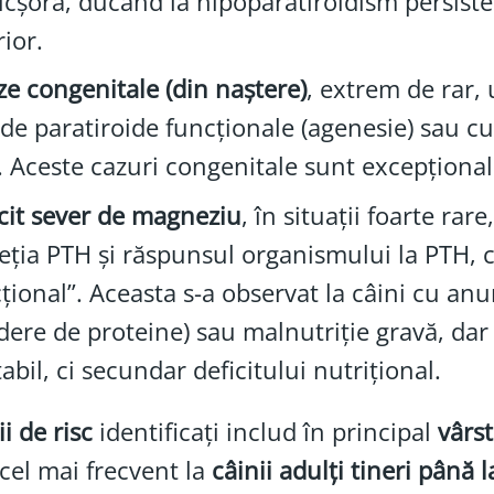
icșora, ducând la hipoparatiroidism persiste
rior.
e congenitale (din naștere)
, extrem de rar,
de paratiroide funcționale (agenesie) sau c
 Aceste cazuri congenitale sunt excepțional
cit sever de magneziu
, în situații foarte ra
eția PTH și răspunsul organismului la PTH, 
țional”. Aceasta s-a observat la câini cu anu
dere de proteine) sau malnutriție gravă, da
tabil, ci secundar deficitului nutrițional.
ii de risc
identificați includ în principal
vârst
cel mai frecvent la
câinii adulți tineri până l