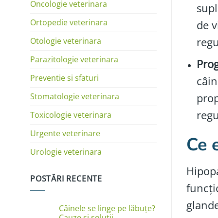
Oncologie veterinara
supl
Ortopedie veterinara
de v
regu
Otologie veterinara
Parazitologie veterinara
Prog
Preventie si sfaturi
câin
prop
Stomatologie veterinara
regu
Toxicologie veterinara
Urgente veterinare
Ce 
Urologie veterinara
Hipopa
POSTĂRI RECENTE
funcți
glande
Câinele se linge pe lăbuțe?
Cauze și soluții