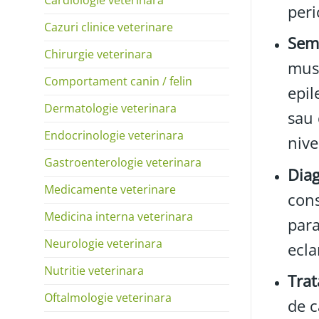
peri
Cazuri clinice veterinare
Semn
Chirurgie veterinara
musc
Comportament canin / felin
epil
Dermatologie veterinara
sau 
Endocrinologie veterinara
nive
Gastroenterologie veterinara
Diag
Medicamente veterinare
cons
Medicina interna veterinara
para
Neurologie veterinara
ecla
Nutritie veterinara
Tra
Oftalmologie veterinara
de c