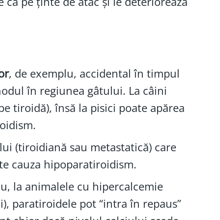
e ca pe ținte de atac și le deteriorează
or
, de exemplu, accidental în timpul
odul în regiunea gâtului. La câini
pe tiroidă), însă la pisici poate apărea
oidism.
lui (tiroidiană sau metastatică) care
te cauza hipoparatiroidism.
u, la animalele cu hipercalcemie
), paratiroidele pot “intra în repaus”