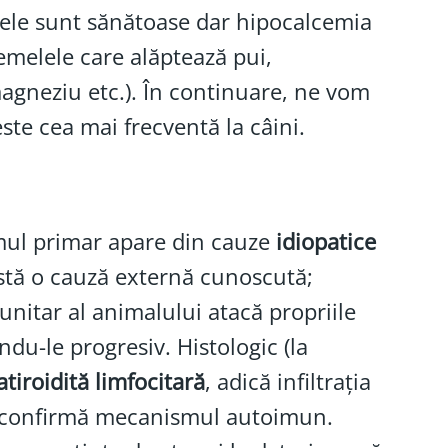
dele sunt sănătoase dar hipocalcemia
emelele care alăptează pui,
magneziu etc.). În continuare, ne vom
ste cea mai frecventă la câini.
smul primar apare din cauze
idiopatice
istă o cauză externă cunoscută;
unitar al animalului atacă propriile
du-le progresiv. Histologic (la
atiroidită limfocitară
, adică infiltrația
ce confirmă mecanismul autoimun.