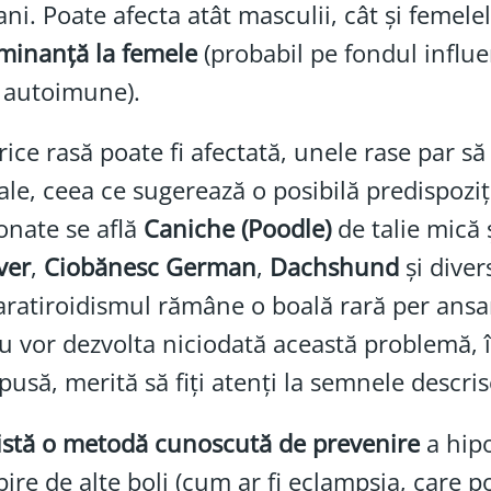
 ani. Poate afecta atât masculii, cât și femelel
minanță la femele
(probabil pe fondul influ
i autoimune).
rice rasă poate fi afectată, unele rase par să
le, ceea ce sugerează o posibilă predispoziț
onate se află
Caniche (Poodle)
de talie mică 
ver
,
Ciobănesc German
,
Dachshund
și dive
ratiroidismul rămâne o boală rară per ansam
u vor dezvolta niciodată această problemă, î
pusă, merită să fiți atenți la semnele descris
istă o metodă cunoscută de prevenire
a hipo
ire de alte boli (cum ar fi eclampsia, care po