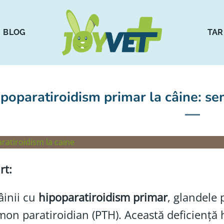
BLOG
TAR
poparatiroidism primar la câine: se
rt:
âinii cu
hipoparatiroidism primar
, glandele 
on paratiroidian (PTH). Această deficiență