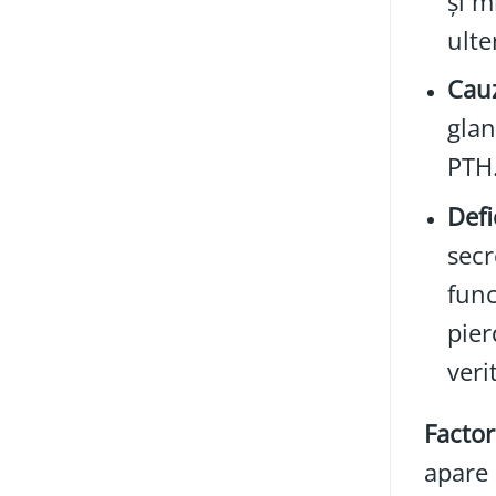
și m
ulte
Cauz
glan
PTH.
Defi
secr
func
pier
veri
Factor
apare 