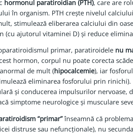
uc
hormonul paratiroidian (PTH)
, care are ro
ului în organism. PTH crește nivelul calciul
ult, stimulează eliberarea calciului din oase
in (cu ajutorul vitaminei D) și reduce eliminar
oparatiroidismul primar, paratiroidele
nu ma
cest hormon, corpul nu poate corecta scădere
anormal de mult (
hipocalcemie
), iar fosfor
imulează eliminarea fosforului prin rinichi). 
ară și conducerea impulsurilor nervoase, d
acă simptome neurologice și musculare seve
ratiroidism “primar”
înseamnă că problema e
icei distruse sau nefuncționale), nu secundar