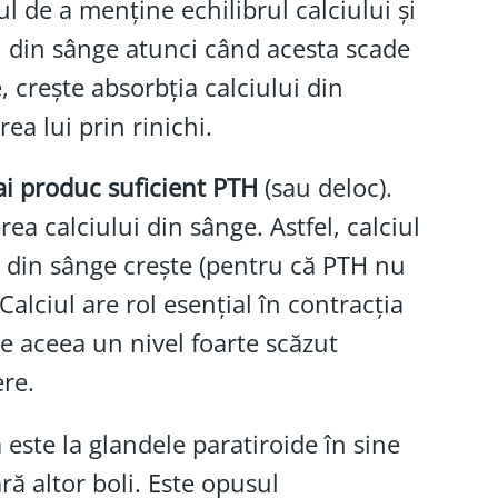
lul de a menține echilibrul calciului și
ui din sânge atunci când acesta scade
, crește absorbția calciului din
ea lui prin rinichi.
i produc suficient PTH
(sau deloc).
a calciului din sânge. Astfel, calciul
ul din sânge crește (pentru că PTH nu
Calciul are rol esențial în contracția
e aceea un nivel foarte scăzut
re.
ste la glandele paratiroide în sine
ă altor boli. Este opusul