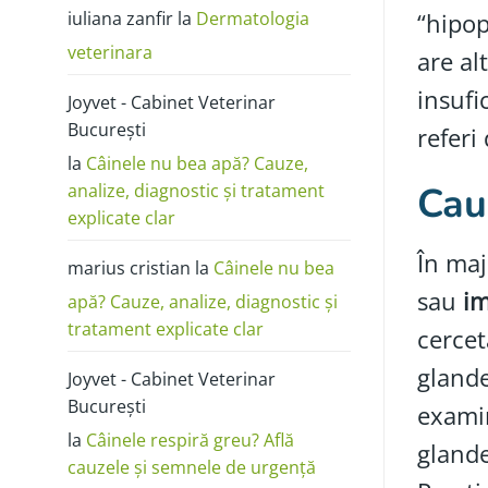
poze:
iuliana zanfir
la
Dermatologia
cum
“hipop
o
deosebești
veterinara
are al
de
alergie
sau
insufi
Joyvet - Cabinet Veterinar
dermatită
București
referi
la
Câinele nu bea apă? Cauze,
Cauz
analize, diagnostic și tratament
explicate clar
În maj
marius cristian
la
Câinele nu bea
sau
i
apă? Cauze, analize, diagnostic și
tratament explicate clar
cercet
glande
Joyvet - Cabinet Veterinar
București
examin
la
Câinele respiră greu? Află
glande
cauzele și semnele de urgență