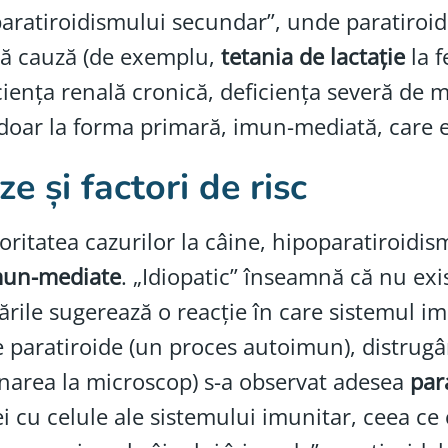
aratiroidismului secundar”, unde paratiroi
tă cauză (de exemplu,
tetania de lactație
la f
ciența renală cronică, deficiența severă de 
 doar la forma primară, imun-mediată, care e
e și factori de risc
oritatea cazurilor la câine, hipoparatiroidi
mun-mediate
. „Idiopatic” înseamnă că nu ex
ările sugerează o reacție în care sistemul im
 paratiroide (un proces autoimun), distrugân
area la microscop) s-a observat adesea
par
i cu celule ale sistemului imunitar, ceea 