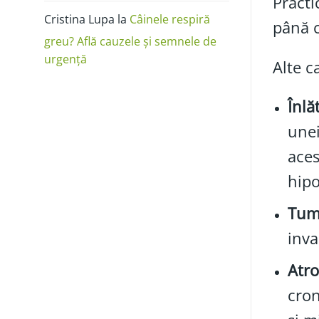
Practi
Cristina Lupa
la
Câinele respiră
până 
greu? Află cauzele și semnele de
urgență
Alte c
Înlă
unei
aces
hipo
Tumo
inva
Atro
cron