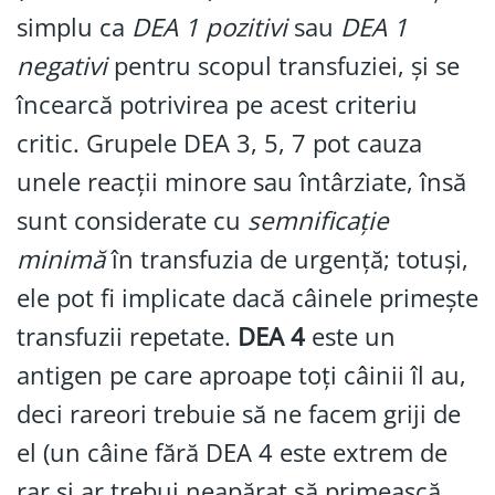
simplu ca
DEA 1 pozitivi
sau
DEA 1
negativi
pentru scopul transfuziei, și se
încearcă potrivirea pe acest criteriu
critic. Grupele DEA 3, 5, 7 pot cauza
unele reacții minore sau întârziate, însă
sunt considerate cu
semnificație
minimă
în transfuzia de urgență; totuși,
ele pot fi implicate dacă câinele primește
transfuzii repetate.
DEA 4
este un
antigen pe care aproape toți câinii îl au,
deci rareori trebuie să ne facem griji de
el (un câine fără DEA 4 este extrem de
rar și ar trebui neapărat să primească