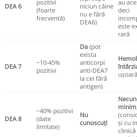
pozitivi
au ace
DEA 6
niciun câine
(foarte
deci
nu e fără
frecventă)
incomp
DEA6)
este e
rară
Da
(pot
exista
Hemol
~10-45%
anticorpi
DEA 7
întârzi
pozitivi
anti-DEA7
ușoară
la cei fără
antigen)
Necuno
minim
~40% pozitivi
Nu
(consi
DEA 8
(date
cunoscuți
și cu 
limitate)
clinică