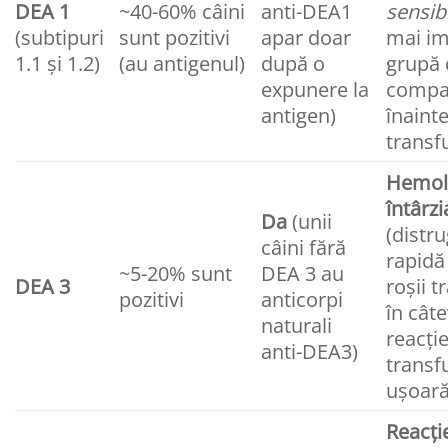
DEA 1
~40-60% câini
anti-DEA1
sensibi
(subtipuri
sunt pozitivi
apar doar
mai im
1.1 și 1.2)
(au antigenul)
după o
grupă 
expunere la
compat
antigen)
înaint
transf
Hemol
întârzi
Da
(unii
(distr
câini fără
rapidă
~5-20% sunt
DEA 3 au
DEA 3
roșii t
pozitivi
anticorpi
în câte
naturali
reacți
anti-DEA3)
transf
ușoară
Reacți