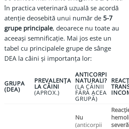
în practica veterinară uzuală se acordă
atenție deosebită unui număr de
5-7
grupe principale
, deoarece nu toate au
aceeași semnificație. Mai jos este un
tabel cu principalele grupe de sânge
DEA la câini și importanța lor:
ANTICORPI
PREVALENȚA
NATURALI?
REACȚ
GRUPA
LA CÂINI
(LA CÂINII
TRANS
(DEA)
(APROX.)
FĂRĂ ACEA
INCO
GRUPĂ)
Reacți
Nu
hemoli
(anticorpii
severă