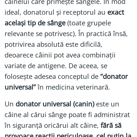
câinelui care primește sângele. În mod
ideal, donatorul și receptorul au
exact
același tip de sânge
(toate grupele
relevante se potrivesc). În practică însă,
potrivirea absolută este dificilă,
deoarece câinii pot avea combinații
variate de antigene. De aceea, se
folosește adesea conceptul de
“donator
universal”
în medicina veterinară.
Un
donator universal (canin)
este un
câine al cărui sânge poate fi administrat
în siguranță oricărui alt câine,
fără să
provoace reacții periculoase, cel puțin la