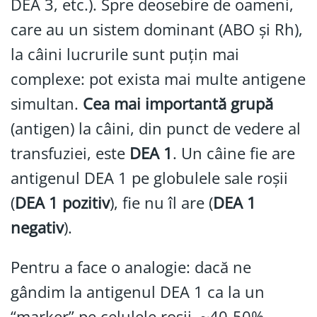
DEA 3, etc.). Spre deosebire de oameni,
care au un sistem dominant (ABO și Rh),
la câini lucrurile sunt puțin mai
complexe: pot exista mai multe antigene
simultan.
Cea mai importantă grupă
(antigen) la câini, din punct de vedere al
transfuziei, este
DEA 1
. Un câine fie are
antigenul DEA 1 pe globulele sale roșii
(
DEA 1 pozitiv
), fie nu îl are (
DEA 1
negativ
).
Pentru a face o analogie: dacă ne
gândim la antigenul DEA 1 ca la un
“marker” pe celulele roșii, ~40-50%