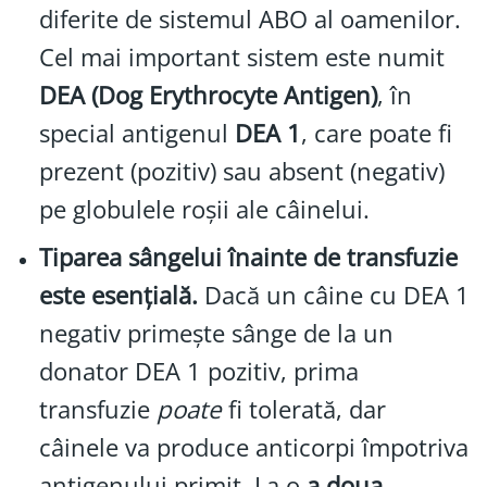
diferite de sistemul ABO al oamenilor.
Cel mai important sistem este numit
DEA (Dog Erythrocyte Antigen)
, în
special antigenul
DEA 1
, care poate fi
prezent (pozitiv) sau absent (negativ)
pe globulele roșii ale câinelui.
Tiparea sângelui înainte de transfuzie
este esențială.
Dacă un câine cu DEA 1
negativ primește sânge de la un
donator DEA 1 pozitiv, prima
transfuzie
poate
fi tolerată, dar
câinele va produce anticorpi împotriva
antigenului primit. La o
a doua