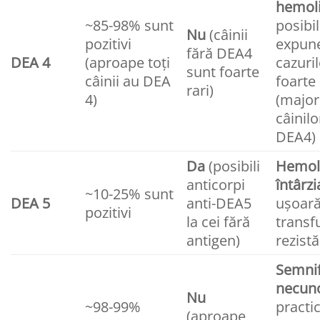
hemoli
~85-98% sunt
posibi
Nu
(câinii
pozitivi
expun
fără DEA4
DEA 4
(aproape toți
cazuri
sunt foarte
câinii au DEA
foarte
rari)
4)
(major
câinilo
DEA4)
Da
(posibili
Hemol
anticorpi
întârzi
~10-25% sunt
DEA 5
anti-DEA5
ușoară
pozitivi
la cei fără
transf
antigen)
rezist
Semnif
necun
Nu
~98-99%
practic
(aproape