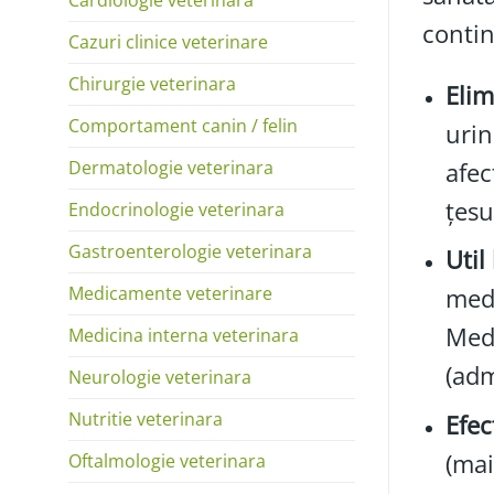
contin
Cazuri clinice veterinare
Chirurgie veterinara
Elim
Comportament canin / felin
urin
Dermatologie veterinara
afec
țesu
Endocrinologie veterinara
Gastroenterologie veterinara
Util 
Medicamente veterinare
medi
Medi
Medicina interna veterinara
(adm
Neurologie veterinara
Nutritie veterinara
Efec
(mai
Oftalmologie veterinara