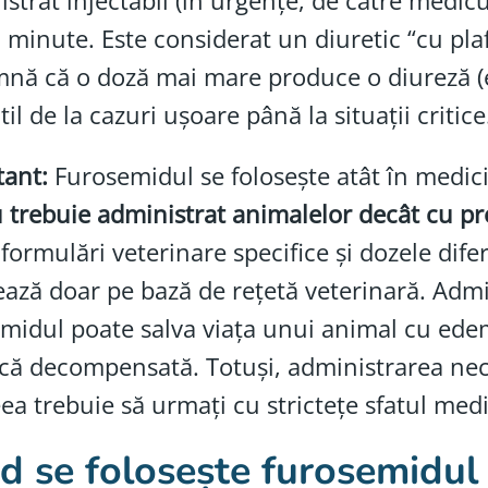
strat injectabil (în urgențe, de către medicu
 minute. Este considerat un diuretic “cu plaf
nă că o doză mai mare produce o diureză (el
til de la cazuri ușoare până la situații critice
tant:
Furosemidul se folosește atât în medici
 trebuie administrat animalelor decât cu pre
 formulări veterinare specifice și dozele di
ează doar pe bază de rețetă veterinară. Admin
midul poate salva viața unui animal cu ede
că decompensată. Totuși, administrarea nec
ea trebuie să urmați cu strictețe sfatul medi
 se folosește furosemidul la