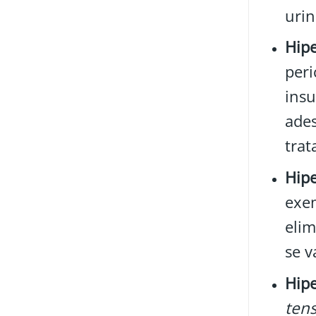
urin
Hipe
peri
insu
ades
trat
Hipe
exem
elim
se v
Hipe
ten