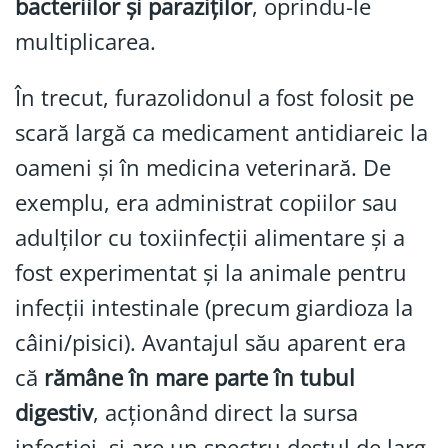
bacteriilor și paraziților
, oprindu-le
multiplicarea.
În trecut, furazolidonul a fost folosit pe
scară largă ca medicament antidiareic la
oameni și în medicina veterinară. De
exemplu, era administrat copiilor sau
adulților cu toxiinfecții alimentare și a
fost experimentat și la animale pentru
infecții intestinale (precum giardioza la
câini/pisici). Avantajul său aparent era
că
rămâne în mare parte în tubul
digestiv
, acționând direct la sursa
infecției, și are un spectru destul de larg.