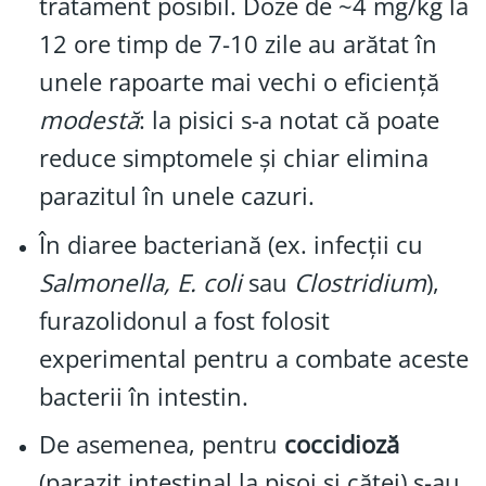
tratament posibil. Doze de ~4 mg/kg la
12 ore timp de 7-10 zile au arătat în
unele rapoarte mai vechi o eficiență
modestă
: la pisici s-a notat că poate
reduce simptomele și chiar elimina
parazitul în unele cazuri.
În diaree bacteriană (ex. infecții cu
Salmonella, E. coli
sau
Clostridium
),
furazolidonul a fost folosit
experimental pentru a combate aceste
bacterii în intestin.
De asemenea, pentru
coccidioză
(parazit intestinal la pisoi și căței) s-au