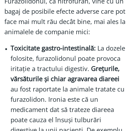
Furazolidonul, ca nitrofuran, vine cu un
bagaj de posibile efecte adverse care pot
face mai mult rău decât bine, mai ales la
animalele de companie mici:
Toxicitate gastro-intestinală:
La dozele
folosite, furazolidonul poate provoca
iritație a tractului digestiv.
Grețurile,
vărsăturile și chiar agravarea diareei
au fost raportate la animale tratate cu
furazolidon. Ironia este că un
medicament dat să trateze diareea
poate cauza el însuși tulburări
digestive la unii pacienți. De exemplu,