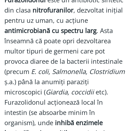
din clasa
nitrofuranilor
, dezvoltat inițial
pentru uz uman, cu acțiune
antimicrobiană cu spectru larg
. Asta
înseamnă că poate opri dezvoltarea
multor tipuri de germeni care pot
provoca diaree de la bacterii intestinale
(precum
E. coli, Salmonella, Clostridium
ș.a.) până la anumiți paraziți
microscopici (
Giardia, coccidii
etc).
Furazolidonul acționează local în
intestin (se absoarbe minim în
organism), unde
inhibă enzimele