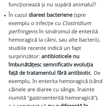
funcționează și nu supără animalul?
În cazul
diareei bacteriene
(spre
exemplu o infecție cu
Clostridium
perfringens
în sindromul de enterită
hemoragică la câini, sau alte bacterii),
studiile recente indică un fapt
surprinzător:
antibioticele nu
îmbunătățesc semnificativ evoluția
față de tratamentul fără antibiotic
. De
exemplu, în enterita hemoragică (când
câinele are diaree cu sânge, înainte
numită “gastroenterită hemoragică”),
s-a constatat că
nu e diferență în