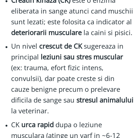
Creatin kinaza (CK)
este o enzima
eliberata in sange atunci cand muschii
sunt lezati; este folosita ca indicator al
deteriorarii musculare
la caini si pisici.
Un nivel
crescut de CK
sugereaza in
principal
leziuni sau stres muscular
(ex: trauma, efort fizic intens,
convulsii), dar poate creste si din
cauze benigne precum o prelevare
dificila de sange sau
stresul animalului
la veterinar.
CK
urca rapid
dupa o leziune
musculara (atinge un varf in ~6-12