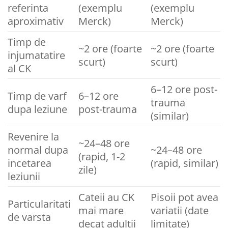
referinta
(exemplu
(exemplu
aproximativ
Merck)
Merck)
Timp de
~2 ore (foarte
~2 ore (foarte
injumatatire
scurt)
scurt)
al CK
6–12 ore post-
Timp de varf
6–12 ore
trauma
dupa leziune
post-trauma
(similar)
Revenire la
~24–48 ore
normal dupa
~24–48 ore
(rapid, 1-2
incetarea
(rapid, similar)
zile)
leziunii
Cateii au CK
Pisoii pot avea
Particularitati
mai mare
variatii (date
de varsta
decat adultii
limitate)