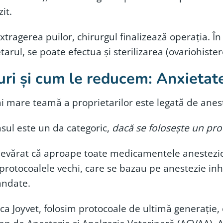
zit.
tragerea puilor, chirurgul finalizează operația. În 
tarul, se poate efectua și sterilizarea (ovariohiste
uri și cum le reducem: Anxietat
 mare teamă a proprietarilor este legată de anest
sul este un da categoric,
dacă se folosește un pr
evărat că aproape toate medicamentele anestezice
protocoalele vechi, care se bazau pe anestezie inh
ndate.
ica Joyvet, folosim protocoale de ultimă generație