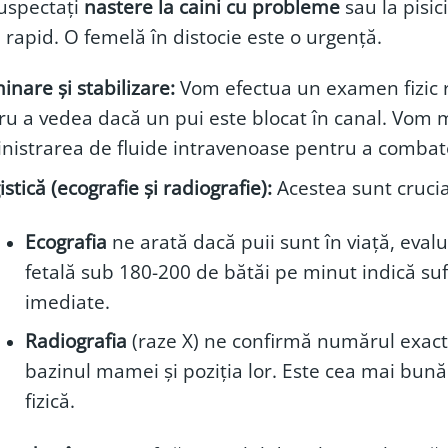
uspectați
nastere la caini cu probleme
sau la pisic
 rapid. O femelă în distocie este o urgență.
nare și stabilizare:
Vom efectua un examen fizic r
ru a vedea dacă un pui este blocat în canal. Vom 
nistrarea de fluide intravenoase pentru a combat
stică (ecografie și radiografie):
Acestea sunt crucia
Ecografia
ne arată dacă puii sunt în viață, eval
fetală sub 180-200 de bătăi pe minut indică sufe
imediate.
Radiografia
(raze X) ne confirmă numărul exact
bazinul mamei și poziția lor. Este cea mai bun
fizică.