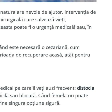
 natura are nevoie de ajutor. Intervenția de
rurgicală care salvează vieți,
Aceasta poate fi o urgență medicală sau, în
 când este necesară o cezariană, cum
erioada de recuperare acasă, atât pentru
ical pe care îl veți auzi frecvent:
distocia
ificilă sau blocată. Când femela nu poate
vine singura opțiune sigură.