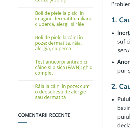
Problem
Niciun
comentariu
Boli de piele la pisici în
la
Câinele
imagini: dermatită miliară,
1. Ca
se
ciupercă, alergii și râie
linge
pe
Niciun
Inerț
lăbuțe?
comentariu
Cauze
Boli de piele la câini în
la
sufi
și
Boli
poze: dermatita, râia,
soluții
de
alergia, ciuperca
secu
piele
la
Niciun
pisici
comentariu
Anom
în
Test anticorpi antirabici
la
imagini:
Boli
câine și pisică (FAVN): ghid
dermatită
pur ș
de
complet
miliară,
piele
ciupercă,
la
Niciun
alergii
câini
comentariu
și
2. Ca
în
Râia la câini în poze: cum
la
râie
poze:
Test
o deosebești de alergie
dermatita,
anticorpi
sau dermatită
râia,
Puiu
antirabici
alergia,
câine
Niciun
ciuperca
și
bazi
comentariu
pisică
la
(FAVN):
COMENTARII RECENTE
puiu
Râia
ghid
la
complet
câini
decl
în