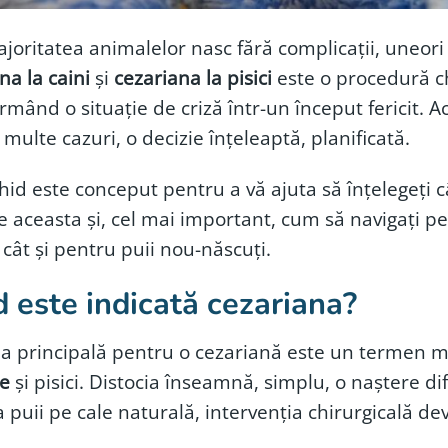
joritatea animalelor nasc fără complicații, uneori
na la caini
și
cezariana la pisici
este o procedură chi
rmând o situație de criză într-un început fericit. 
 multe cazuri, o decizie înțeleaptă, planificată.
hid este conceput pentru a vă ajuta să înțelegeți
 aceasta și, cel mai important, cum să navigați p
ât și pentru puii nou-născuți.
 este indicată cezariana?
ia principală pentru o cezariană este un termen med
le
și pisici. Distocia înseamnă, simplu, o naștere d
 puii pe cale naturală, intervenția chirurgicală de