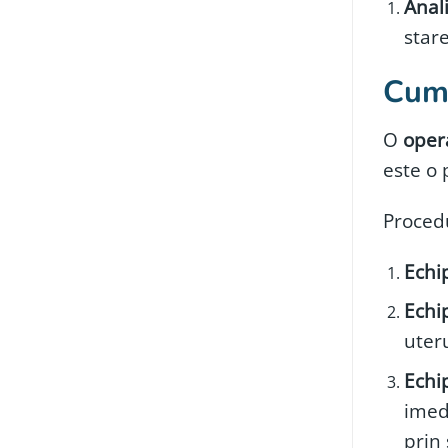
Anal
star
Cum 
O
opera
este o
Proced
Echip
Echip
uteru
Echi
imed
prin 