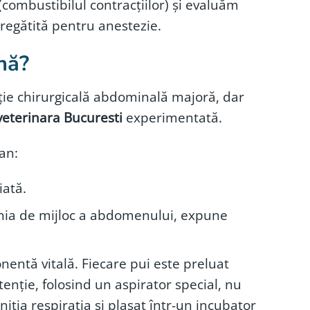
(combustibilul contracțiilor) și evaluăm
regătită pentru anestezie.
nă?
nție chirurgicală abdominală majoră, dar
veterinara Bucuresti
experimentată.
an:
iată.
linia de mijloc a abdomenului, expune
entă vitală. Fiecare pui este preluat
enție, folosind un aspirator special, nu
niția respirația și plasat într-un incubator