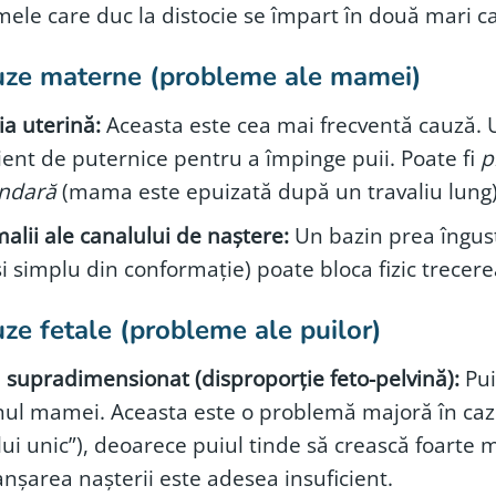
ele care duc la distocie se împart în două mari ca
uze materne (probleme ale mamei)
ia uterină:
Aceasta este cea mai frecventă cauză. U
cient de puternice pentru a împinge puii. Poate fi
p
ndară
(mama este epuizată după un travaliu lung)
alii ale canalului de naștere:
Un bazin prea îngust
i simplu din conformație) poate bloca fizic trecere
uze fetale (probleme ale puilor)
l supradimensionat (disproporție feto-pelvină):
Pui
nul mamei. Aceasta este o problemă majoră în cazu
lui unic”), deoarece puiul tinde să crească foarte
anșarea nașterii este adesea insuficient.