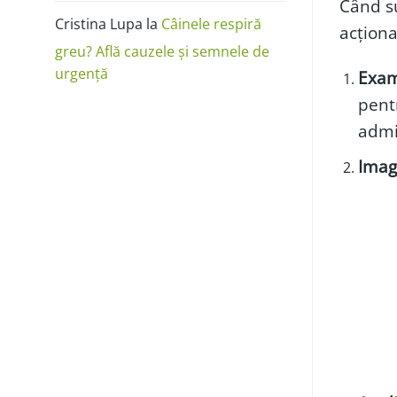
Când s
Cristina Lupa
la
Câinele respiră
acționa
greu? Află cauzele și semnele de
urgență
Exami
pent
admi
Imagi