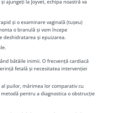
i și ajungeți la Joyvet, echipa noastră va
apid și o examinare vaginală (tușeu)
monta o branulă și vom începe
e deshidratarea și epuizarea.
le.
uând bătăile inimii. O frecvență cardiacă
rință fetală și necesitatea intervenției
 al puilor, mărimea lor comparativ cu
ă metodă pentru a diagnostica o obstrucție