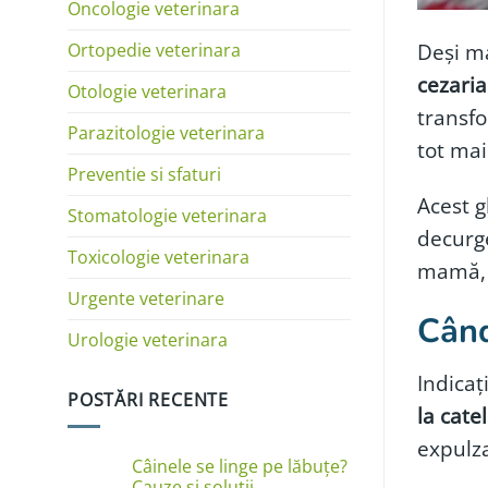
Oncologie veterinara
Deși ma
Ortopedie veterinara
cezaria
Otologie veterinara
transfo
Parazitologie veterinara
tot mai
Preventie si sfaturi
Acest g
Stomatologie veterinara
decurge
Toxicologie veterinara
mamă, c
Urgente veterinare
Când
Urologie veterinara
Indicaț
POSTĂRI RECENTE
la cate
expulza
Câinele se linge pe lăbuțe?
Cauze și soluții