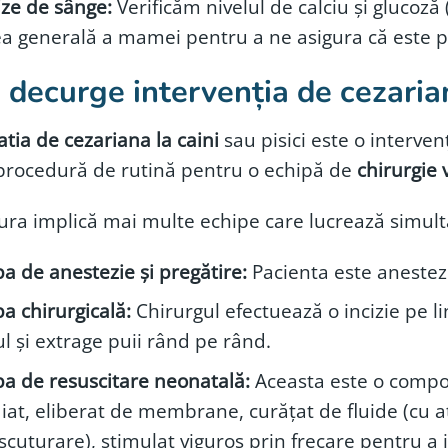
ize de sânge:
Verificăm nivelul de calciu și glucoză 
ea generală a mamei pentru a ne asigura că este p
decurge intervenția de cezaria
tia de cezariana la caini
sau pisici este o interve
 procedură de rutină pentru o echipă de
chirurgie 
ura implică mai multe echipe care lucrează simult
a de anestezie și pregătire:
Pacienta este anestez
a chirurgicală:
Chirurgul efectuează o incizie pe 
l și extrage puii rând pe rând.
pa de resuscitare neonatală:
Aceasta este o compon
iat, eliberat de membrane, curățat de fluide (cu at
scuturare), stimulat viguros prin frecare pentru a i