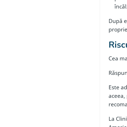
încăl
După ex
proprie
Risc
Cea mai
Răspun
Este ad
aceea, 
recoma
La Clin