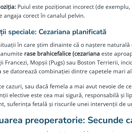
oziția:
Puiul este poziționat incorect (de exemplu, 
 angaja corect în canalul pelvin.
ții speciale: Cezariana planificată
situații în care știm dinainte că o naștere natural
 anumite
rase brahicefalice (cezariana
este aproape
ii Francezi, Mopșii (Pugs) sau Boston Terrierii, inc
 se datorează combinației dintre capetele mari al
te cazuri, sau dacă femela a mai avut nevoie de cez
nții elective este cea mai sigură, responsabilă și li
t, suferința fetală și riscurile unei intervenții de
uarea preoperatorie: Secunde c