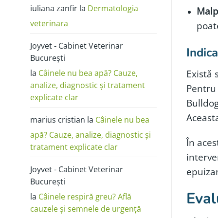
poze:
iuliana zanfir
la
Dermatologia
cum
Malp
o
deosebești
veterinara
poate
de
alergie
sau
Joyvet - Cabinet Veterinar
dermatită
Indica
București
Există 
la
Câinele nu bea apă? Cauze,
analize, diagnostic și tratament
Pentru
explicate clar
Bulldog
Aceasta
marius cristian
la
Câinele nu bea
apă? Cauze, analize, diagnostic și
În aces
tratament explicate clar
interve
Joyvet - Cabinet Veterinar
epuizan
București
Eval
la
Câinele respiră greu? Află
cauzele și semnele de urgență