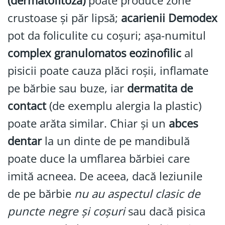
(dermatofitoza)
poate produce zone
crustoase și păr lipsă;
acarienii Demodex
pot da foliculite cu coșuri; așa-numitul
complex granulomatos eozinofilic
al
pisicii poate cauza plăci roșii, inflamate
pe bărbie sau buze, iar
dermatita de
contact
(de exemplu alergia la plastic)
poate arăta similar. Chiar și un
abces
dentar
la un dinte de pe mandibulă
poate duce la umflarea bărbiei care
imită acneea. De aceea, dacă leziunile
de pe bărbie
nu au aspectul clasic de
puncte negre și coșuri
sau dacă pisica