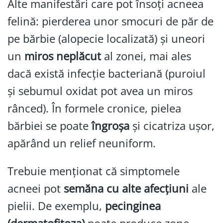
Alte manifestări care pot însoți acneea
felină: pierderea unor smocuri de păr de
pe bărbie (alopecie localizată) și uneori
un
miros neplăcut
al zonei, mai ales
dacă există infecție bacteriană (puroiul
și sebumul oxidat pot avea un miros
rânced). În formele cronice, pielea
bărbiei se poate
îngroșa
și cicatriza ușor,
apărând un relief neuniform.
Trebuie menționat că simptomele
acneei pot
semăna cu alte afecțiuni
ale
pielii. De exemplu,
pecinginea