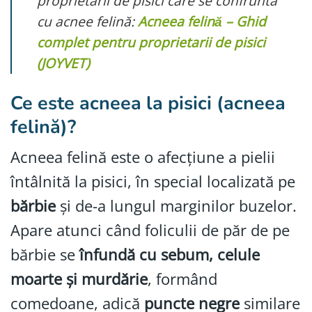
proprietarii de pisici care se confruntă
cu acnee felină:
Acneea felină – Ghid
complet pentru proprietarii de pisici
(JOYVET)
Ce este acneea la pisici (acneea
felină)?
Acneea felină este o afecțiune a pielii
întâlnită la pisici, în special localizată pe
bărbie
și de-a lungul marginilor buzelor.
Apare atunci când foliculii de păr de pe
bărbie se
înfundă cu sebum, celule
moarte și murdărie
, formând
comedoane, adică
puncte negre
similare