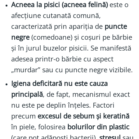
Acneea la pisici (acneea felină)
este o
afecțiune cutanată comună,
caracterizată prin apariția de
puncte
negre
(comedoane) și coșuri pe bărbie
și în jurul buzelor pisicii. Se manifestă
adesea printr-o bărbie cu aspect
„murdar” sau cu puncte negre vizibile.
Igiena deficitară nu este cauza
principală
, de fapt, mecanismul exact
nu este pe deplin înțeles. Factori
precum
excesul de sebum și keratină
în piele, folosirea
bolurilor din plastic
(care pot adăposti bacterii),
stresul
sau