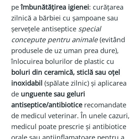
pe
îmbunătățirea igienei
: curățarea
zilnică a bărbiei cu șampoane sau
șervețele antiseptice
special
concepute pentru animale
(evitând
produsele de uz uman prea dure),
înlocuirea bolurilor de plastic cu
boluri din ceramică, sticlă sau oțel
inoxidabil
(spălate zilnic) și aplicarea
de
unguente sau geluri
antiseptice/antibiotice
recomandate
de medicul veterinar. În unele cazuri,
medicul poate prescrie și antibiotice
orale sau antiinflamatoare pentru a