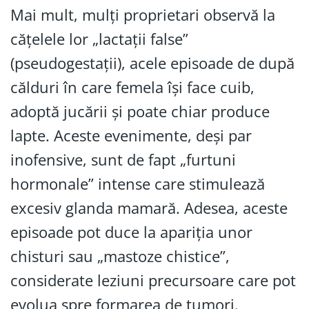
Mai mult, mulți proprietari observă la
cățelele lor „lactații false”
(pseudogestații), acele episoade de după
călduri în care femela își face cuib,
adoptă jucării și poate chiar produce
lapte. Aceste evenimente, deși par
inofensive, sunt de fapt „furtuni
hormonale” intense care stimulează
excesiv glanda mamară. Adesea, aceste
episoade pot duce la apariția unor
chisturi sau „mastoze chistice”,
considerate leziuni precursoare care pot
evolua spre formarea de tumori.