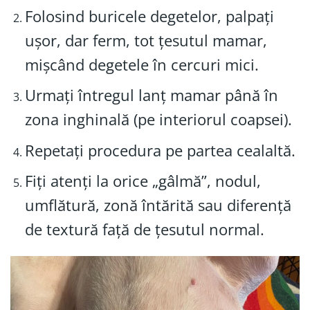
Folosind buricele degetelor, palpați
ușor, dar ferm, tot țesutul mamar,
mișcând degetele în cercuri mici.
Urmați întregul lanț mamar până în
zona inghinală (pe interiorul coapsei).
Repetați procedura pe partea cealaltă.
Fiți atenți la orice „gâlmă”, nodul,
umflătură, zonă întărită sau diferență
de textură față de țesutul normal.