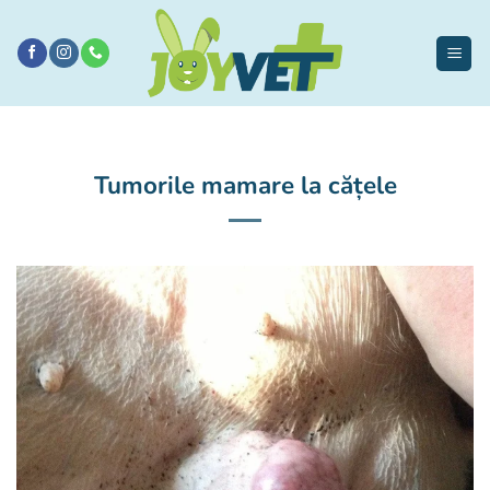
Sari
la
conținut
Tumorile mamare la cățele