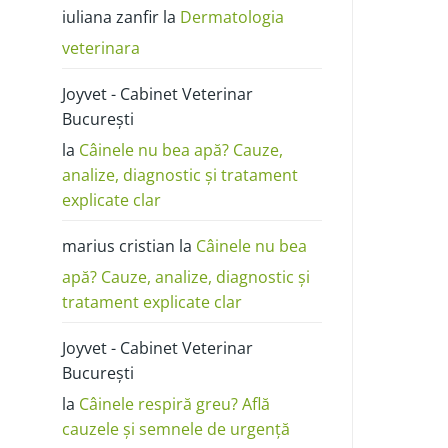
poze:
iuliana zanfir
la
Dermatologia
cum
o
deosebești
veterinara
de
alergie
sau
Joyvet - Cabinet Veterinar
dermatită
București
la
Câinele nu bea apă? Cauze,
analize, diagnostic și tratament
explicate clar
marius cristian
la
Câinele nu bea
apă? Cauze, analize, diagnostic și
tratament explicate clar
Joyvet - Cabinet Veterinar
București
la
Câinele respiră greu? Află
cauzele și semnele de urgență