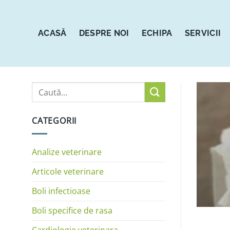
Sari
la
conținut
ACASĂ
DESPRE NOI
ECHIPA
SERVICII
CATEGORII
Analize veterinare
Articole veterinare
Boli infectioase
Boli specifice de rasa
Cardiologie veterinara