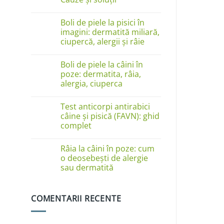
Niciun
comentariu
Boli de piele la pisici în
la
Câinele
imagini: dermatită miliară,
se
ciupercă, alergii și râie
linge
pe
Niciun
lăbuțe?
comentariu
Cauze
Boli de piele la câini în
la
și
Boli
poze: dermatita, râia,
soluții
de
alergia, ciuperca
piele
la
Niciun
pisici
comentariu
în
Test anticorpi antirabici
la
imagini:
Boli
câine și pisică (FAVN): ghid
dermatită
de
complet
miliară,
piele
ciupercă,
la
Niciun
alergii
câini
comentariu
și
în
Râia la câini în poze: cum
la
râie
poze:
Test
o deosebești de alergie
dermatita,
anticorpi
sau dermatită
râia,
antirabici
alergia,
câine
Niciun
ciuperca
și
comentariu
pisică
la
(FAVN):
COMENTARII RECENTE
Râia
ghid
la
complet
câini
în