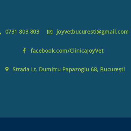
0731 803 803
joyvetbucuresti@gmail.com
facebook.com/ClinicaJoyVet
Strada Lt. Dumitru Papazoglu 68, București