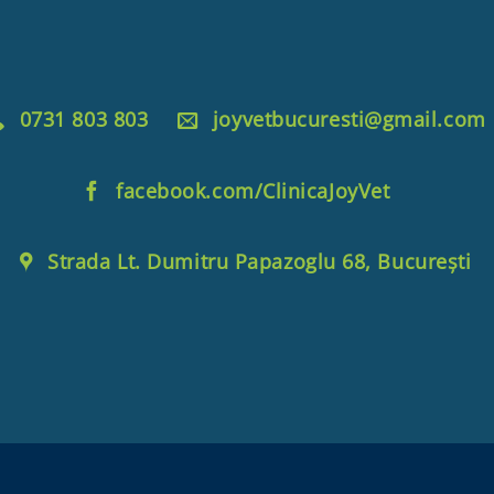
0731 803 803
joyvetbucuresti@gmail.com
facebook.com/ClinicaJoyVet
Strada Lt. Dumitru Papazoglu 68, București