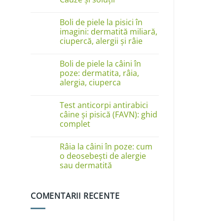
Niciun
comentariu
Boli de piele la pisici în
la
Câinele
imagini: dermatită miliară,
se
ciupercă, alergii și râie
linge
pe
Niciun
lăbuțe?
comentariu
Cauze
Boli de piele la câini în
la
și
Boli
poze: dermatita, râia,
soluții
de
alergia, ciuperca
piele
la
Niciun
pisici
comentariu
în
Test anticorpi antirabici
la
imagini:
Boli
câine și pisică (FAVN): ghid
dermatită
de
complet
miliară,
piele
ciupercă,
la
Niciun
alergii
câini
comentariu
și
în
Râia la câini în poze: cum
la
râie
poze:
Test
o deosebești de alergie
dermatita,
anticorpi
sau dermatită
râia,
antirabici
alergia,
câine
Niciun
ciuperca
și
comentariu
pisică
la
(FAVN):
COMENTARII RECENTE
Râia
ghid
la
complet
câini
în