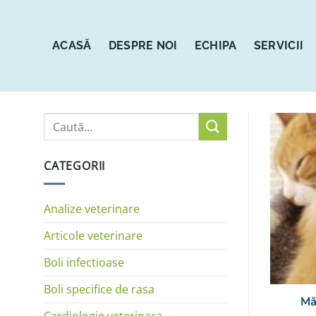
Sari
la
conținut
ACASĂ
DESPRE NOI
ECHIPA
SERVICII
CATEGORII
Analize veterinare
Articole veterinare
Boli infectioase
Boli specifice de rasa
Mă
Cardiologie veterinara