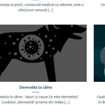
a la pisici, cunoscută medical ca seboree, este o
Ce
afecțiune comună [...]
Dermatita la câine
atita la câine – tipuri și cauze Ce este dermatita?
Cauț
Cuvântul „dermatită” provine din limba [...]
în B