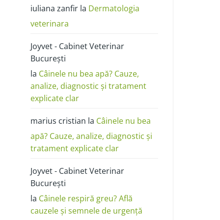
poze:
iuliana zanfir
la
Dermatologia
cum
o
deosebești
veterinara
de
alergie
sau
Joyvet - Cabinet Veterinar
dermatită
București
la
Câinele nu bea apă? Cauze,
analize, diagnostic și tratament
explicate clar
marius cristian
la
Câinele nu bea
apă? Cauze, analize, diagnostic și
tratament explicate clar
Joyvet - Cabinet Veterinar
București
la
Câinele respiră greu? Află
cauzele și semnele de urgență