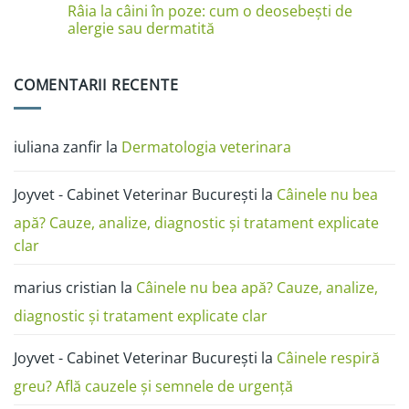
miliară,
la
comentariu
Râia la câini în poze: cum o deosebești de
ciupercă,
câini
la
alergii
în
Test
alergie sau dermatită
și
poze:
anticorpi
râie
dermatita,
antirabici
Niciun
râia,
câine
comentariu
alergia,
și
la
COMENTARII RECENTE
ciuperca
pisică
Râia
(FAVN):
la
ghid
câini
complet
în
poze:
iuliana zanfir
la
Dermatologia veterinara
cum
o
deosebești
de
Joyvet - Cabinet Veterinar București
la
Câinele nu bea
alergie
sau
dermatită
apă? Cauze, analize, diagnostic și tratament explicate
clar
marius cristian
la
Câinele nu bea apă? Cauze, analize,
diagnostic și tratament explicate clar
Joyvet - Cabinet Veterinar București
la
Câinele respiră
greu? Află cauzele și semnele de urgență