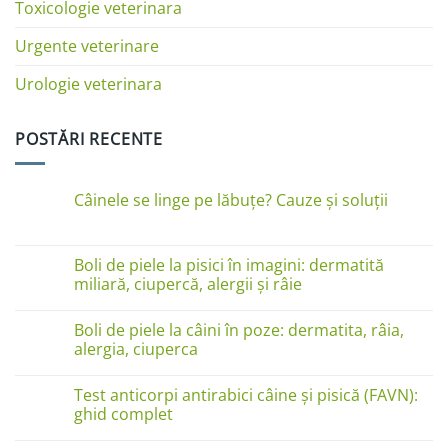
Toxicologie veterinara
Urgente veterinare
Urologie veterinara
POSTĂRI RECENTE
Câinele se linge pe lăbuțe? Cauze și soluții
Niciun
comentariu
la
Câinele
Boli de piele la pisici în imagini: dermatită
se
miliară, ciupercă, alergii și râie
linge
pe
Niciun
lăbuțe?
comentariu
Cauze
Boli de piele la câini în poze: dermatita, râia,
la
și
Boli
alergia, ciuperca
soluții
de
piele
Niciun
la
comentariu
Test anticorpi antirabici câine și pisică (FAVN):
pisici
la
în
Boli
ghid complet
imagini:
de
dermatită
piele
Niciun