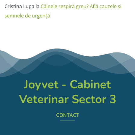
Cristina Lupa
la
Câinele respiră greu? Află cauzele și
semnele de urgență
Joyvet - Cabinet
Veterinar Sector 3
CONTACT