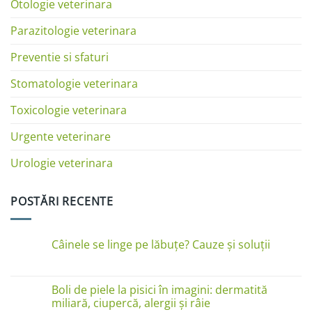
Otologie veterinara
Parazitologie veterinara
Preventie si sfaturi
Stomatologie veterinara
Toxicologie veterinara
Urgente veterinare
Urologie veterinara
POSTĂRI RECENTE
Câinele se linge pe lăbuțe? Cauze și soluții
Niciun
comentariu
la
Câinele
Boli de piele la pisici în imagini: dermatită
se
miliară, ciupercă, alergii și râie
linge