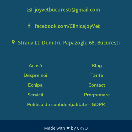
joyvetbucuresti@gmail.com
facebook.com/ClinicaJoyVet
Strada Lt. Dumitru Papazoglu 68, București
Acasă
Blog
Despre noi
Tarife
Echipa
Contact
Servicii
Programare
Politica de confidențialitate - GDPR
Made with ❤ by
CRYO