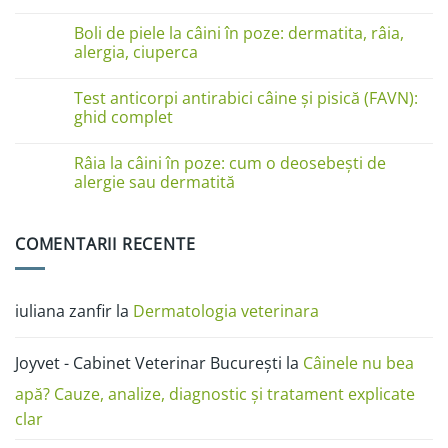
pe
Niciun
lăbuțe?
comentariu
Cauze
Boli de piele la câini în poze: dermatita, râia,
la
și
Boli
alergia, ciuperca
soluții
de
piele
Niciun
la
comentariu
Test anticorpi antirabici câine și pisică (FAVN):
pisici
la
în
Boli
ghid complet
imagini:
de
dermatită
piele
Niciun
miliară,
la
comentariu
Râia la câini în poze: cum o deosebești de
ciupercă,
câini
la
alergii
în
Test
alergie sau dermatită
și
poze:
anticorpi
râie
dermatita,
antirabici
Niciun
râia,
câine
comentariu
alergia,
și
la
COMENTARII RECENTE
ciuperca
pisică
Râia
(FAVN):
la
ghid
câini
complet
în
poze:
iuliana zanfir
la
Dermatologia veterinara
cum
o
deosebești
de
Joyvet - Cabinet Veterinar București
la
Câinele nu bea
alergie
sau
dermatită
apă? Cauze, analize, diagnostic și tratament explicate
clar