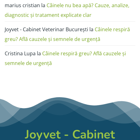
marius cristian
la
Câinele nu bea apă? Cauze, analize,
diagnostic și tratament explicate clar
Joyvet - Cabinet Veterinar București
la
Câinele respiră
greu? Află cauzele și semnele de urgență
Cristina Lupa
la
Câinele respiră greu? Află cauzele și
semnele de urgență
Joyvet - Cabinet