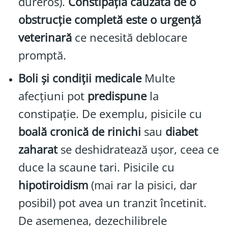
dureros).
Constipația cauzată de o
obstrucție completă este o urgență
veterinară
ce necesită deblocare
promptă.
Boli și condiții medicale
Multe
afecțiuni pot
predispune
la
constipație. De exemplu, pisicile cu
boală cronică de rinichi
sau
diabet
zaharat
se deshidratează ușor, ceea ce
duce la scaune tari. Pisicile cu
hipotiroidism
(mai rar la pisici, dar
posibil) pot avea un tranzit încetinit.
De asemenea, dezechilibrele