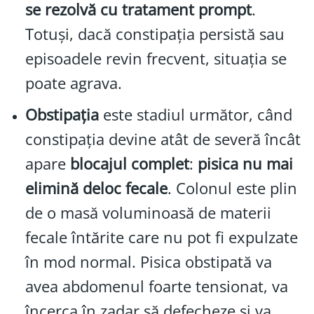
se rezolvă cu tratament prompt
.
Totuși, dacă constipația persistă sau
episoadele revin frecvent, situația se
poate agrava.
Obstipația
este stadiul următor, când
constipația devine atât de severă încât
apare
blocajul complet
:
pisica nu mai
elimină deloc fecale
. Colonul este plin
de o masă voluminoasă de materii
fecale întărite care nu pot fi expulzate
în mod normal. Pisica obstipată va
avea abdomenul foarte tensionat, va
încerca în zadar să defecheze și va