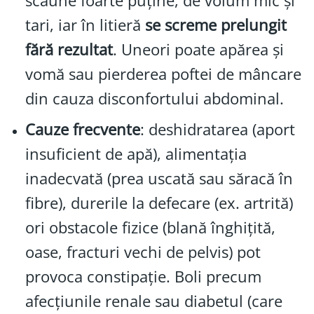
scaune foarte puține, de volum mic și
tari, iar în litieră
se screme prelungit
fără rezultat
. Uneori poate apărea și
vomă sau pierderea poftei de mâncare
din cauza disconfortului abdominal.
Cauze frecvente
: deshidratarea (aport
insuficient de apă), alimentația
inadecvată (prea uscată sau săracă în
fibre), durerile la defecare (ex. artrită)
ori obstacole fizice (blană înghițită,
oase, fracturi vechi de pelvis) pot
provoca constipație. Boli precum
afecțiunile renale sau diabetul (care