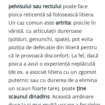
pelvisului sau rectului
poate face
pisica reticentă să folosească litiera.
Un caz comun este
artrita
: pisicile în
vârstă, cu articulații dureroase
(șolduri, genunchi, spate), pot evita
poziția de defecație din litieră pentru
că le provoacă disconfort. La fel, dacă
pisica a avut o experiență neplăcută
(de ex. a asociat litiera cu un zgomot
puternic sau cu durerea de a elimina
un scaun foarte tare), poate
ține
scaunul dinadins
. Această amânare
duce la și mai multă uscare a fecalelor