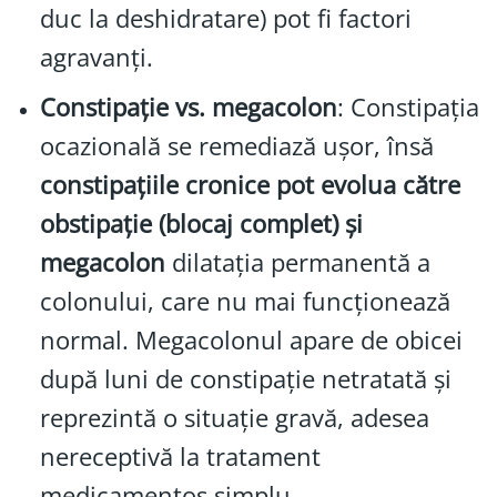
duc la deshidratare) pot fi factori
agravanți.
Constipație vs. megacolon
: Constipația
ocazională se remediază ușor, însă
constipațiile cronice pot evolua către
obstipație (blocaj complet) și
megacolon
dilatația permanentă a
colonului, care nu mai funcționează
normal. Megacolonul apare de obicei
după luni de constipație netratată și
reprezintă o situație gravă, adesea
nereceptivă la tratament
medicamentos simplu.