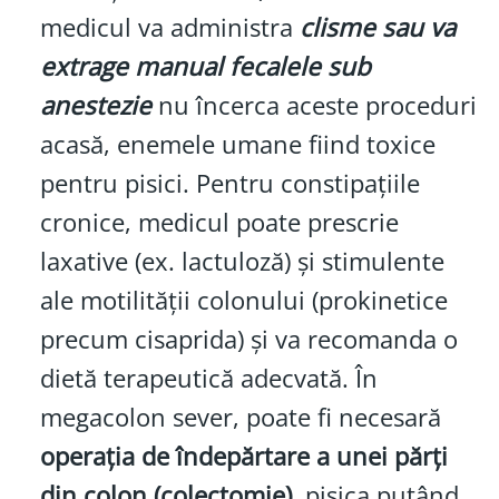
medicul va administra
clisme sau va
extrage manual fecalele sub
anestezie
nu încerca aceste proceduri
acasă, enemele umane fiind toxice
pentru pisici. Pentru constipațiile
cronice, medicul poate prescrie
laxative (ex. lactuloză) și stimulente
ale motilității colonului (prokinetice
precum cisaprida) și va recomanda o
dietă terapeutică adecvată. În
megacolon sever, poate fi necesară
operația de îndepărtare a unei părți
din colon (colectomie)
, pisica putând