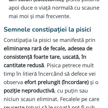
apoi duce o viață normală cu scaune
mai moi și mai frecvente.
Semnele constipației la pisici
Constipația la pisici se manifestă prin
eliminarea rară de fecale, adesea de
consistență foarte tare, uscată, în
cantitate redusă
. Pisica petrece mult
timp în litieră încercând să defece vei
observa
efort prelungit (încordare)
și o
poziție neproductivă
, cu puțin sau
niciun scaun eliminat. Fecalele pe care
reușește totuși să le scoată pot fi sub