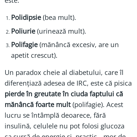
este:
Polidipsie
(bea mult).
Poliurie
(urinează mult).
Polifagie
(mănâncă excesiv, are un
apetit crescut).
Un paradox cheie al diabetului, care îl
diferențiază adesea de IRC, este că pisica
pierde în greutate în ciuda faptului că
mănâncă foarte mult
(polifagie). Acest
lucru se întâmplă deoarece, fără
insulină, celulele nu pot folosi glucoza
ca sursă de energie și, practic, „mor de