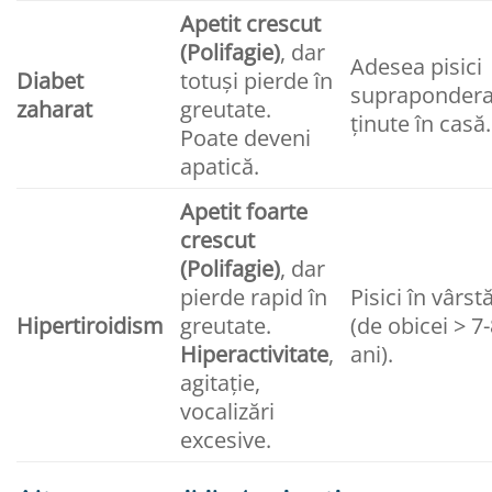
Apetit crescut
(Polifagie)
, dar
Adesea pisici
Diabet
totuși pierde în
suprapondera
zaharat
greutate.
ținute în casă.
Poate deveni
apatică.
Apetit foarte
crescut
(Polifagie)
, dar
pierde rapid în
Pisici în vârst
Hipertiroidism
greutate.
(de obicei > 7
Hiperactivitate
,
ani).
agitație,
vocalizări
excesive.