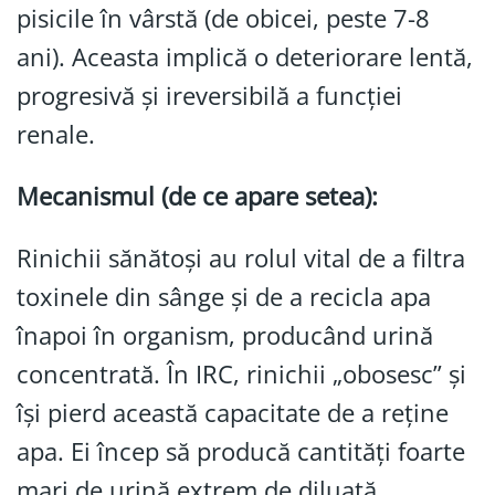
pisicile în vârstă (de obicei, peste 7-8
ani). Aceasta implică o deteriorare lentă,
progresivă și ireversibilă a funcției
renale.
Mecanismul (de ce apare setea):
Rinichii sănătoși au rolul vital de a filtra
toxinele din sânge și de a recicla apa
înapoi în organism, producând urină
concentrată. În IRC, rinichii „obosesc” și
își pierd această capacitate de a reține
apa. Ei încep să producă cantități foarte
mari de urină extrem de diluată