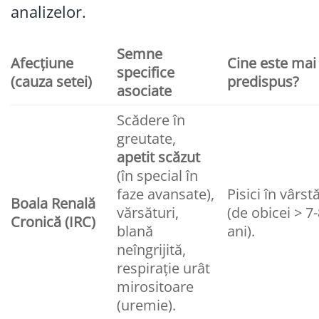
analizelor.
Semne
Afecțiune
Cine este mai
specifice
(cauza setei)
predispus?
asociate
Scădere în
greutate,
apetit scăzut
(în special în
faze avansate),
Pisici în vârst
Boala Renală
vărsături,
(de obicei > 7
Cronică (IRC)
blană
ani).
neîngrijită,
respirație urât
mirositoare
(uremie).