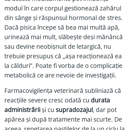
modul în care corpul gestionează zahărul
din sânge și răspunsul hormonal de stres.
Dacă pisica începe să bea mai multă apă,
urinează mai mult, slăbește deși mănâncă
sau devine neobișnuit de letargică, nu
trebuie presupus că „așa reacționează ea
la călduri”. Poate fi vorba de o complicație
metabolică ce are nevoie de investigații.
Farmacovigilența veterinară subliniază că
reacțiile severe cresc odată cu
durata
administrării
și cu
supradozajul
, dar pot
apărea și după tratamente mai scurte. De
aceea, repetarea pastilelor de la un ciclu la