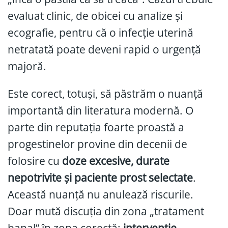
evaluat clinic, de obicei cu analize și
ecografie, pentru că o infecție uterină
netratată poate deveni rapid o urgență
majoră.
Este corect, totuși, să păstrăm o nuanță
importantă din literatura modernă. O
parte din reputația foarte proastă a
progestinelor provine din decenii de
folosire cu
doze excesive, durate
nepotrivite și paciente prost selectate
.
Această nuanță nu anulează riscurile.
Doar mută discuția din zona „tratament
banal” în zona corectă:
intervenție