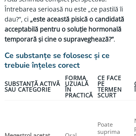
Întrebarea serioasă nu este „ce pastilă îi
dau?”, ci
„este această pisică o candidată
acceptabilă pentru o soluție hormonală
temporară și cine o supraveghează?”
.
Ce substanțe se folosesc și ce
trebuie înțeles corect
FORMA
CE FACE
SUBSTANȚĂ ACTIVĂ
UZUALĂ
PE
SAU CATEGORIE
ÎN
TERMEN
PRACTICĂ
SCURT
Poate
suprima
Megestrol acetat
Oral