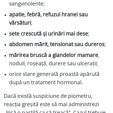
sangvinolente;
apatie, febră, refuzul hranei sau
vărsături
;
sete crescută și urinări mai dese
;
abdomen mărit, tensionat sau dureros
;
mărirea bruscă a glandelor mamare
,
noduli, roșeață, durere sau ulcerații;
orice stare generală proastă apărută
după un tratament hormonal.
Dacă există suspiciune de piometru,
reacția greșită este să mai administrezi
„încă o pastilă ca să treacă”. Cazul trebuie