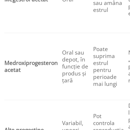
sau amâna
estrul
Poate
Oral sau
suprima
depot, în
Medroxiprogesteron
estrul
funcție de
acetat
pentru
produs și
perioade
țară
mai lungi
Pot
Variabil,
controla
Alte progestine
uneori
reproducția