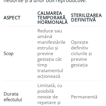
nedorite și a unor boli reproductive.
CALMAREA
STERILIZAREA
ASPECT
TEMPORARĂ
DEFINITIVĂ
HORMONALĂ
Reduce sau
amână
manifestările
Oprește
estrului și
definitiv
Scop
previne
ciclurile și
gestația cât
previne
timp
gestația
tratamentul
acționează
Limitată, cu
posibilă
Durata
nevoie de
Permanentă
efectului
repetare și