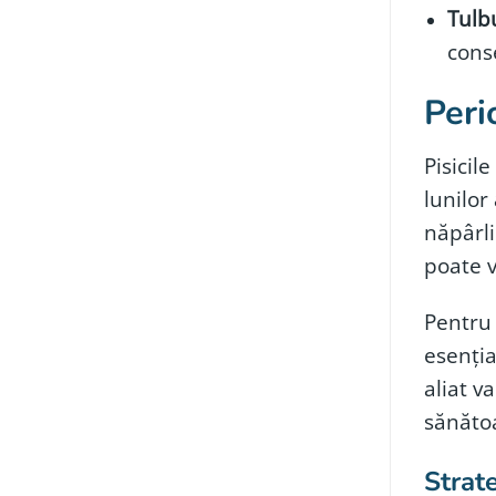
Tulb
conse
Peri
Pisicil
lunilor
năpârli
poate va
Pentru 
esenția
aliat v
sănătoa
Strate