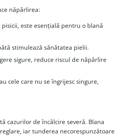
uce năpârlirea:
 pisicii, este esențială pentru o blană
ătă stimulează sănătatea pielii.
ere sigure, reduce riscul de năpârlire
au cele care nu se îngrijesc singure,
tă cazurilor de încâlcire severă. Blana
rmoreglare, iar tunderea necorespunzătoare