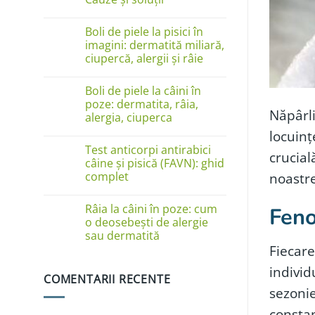
Niciun
comentariu
Boli de piele la pisici în
la
Câinele
imagini: dermatită miliară,
se
ciupercă, alergii și râie
linge
pe
Niciun
lăbuțe?
comentariu
Cauze
Boli de piele la câini în
la
și
Boli
poze: dermatita, râia,
soluții
de
Năpârli
alergia, ciuperca
piele
la
locuinț
Niciun
pisici
comentariu
în
Test anticorpi antirabici
la
crucial
imagini:
Boli
câine și pisică (FAVN): ghid
dermatită
de
complet
noastre
miliară,
piele
ciupercă,
la
Niciun
alergii
câini
comentariu
și
în
Râia la câini în poze: cum
Feno
la
râie
poze:
Test
o deosebești de alergie
dermatita,
anticorpi
sau dermatită
râia,
antirabici
alergia,
Fiecare
câine
Niciun
ciuperca
și
comentariu
pisică
individ
la
(FAVN):
COMENTARII RECENTE
Râia
ghid
la
sezonie
complet
câini
în
constan