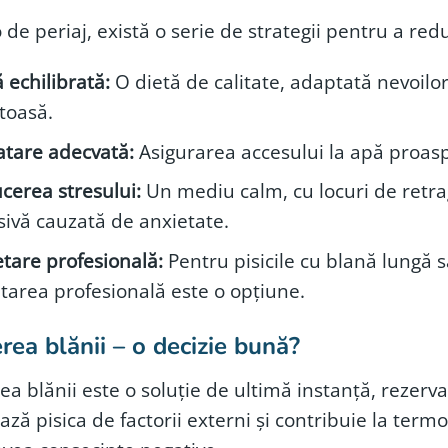
 de periaj, există o serie de strategii pentru a red
 echilibrată:
O dietă de calitate, adaptată nevoilor
toasă.
atare adecvată:
Asigurarea accesului la apă proasp
cerea stresului:
Un mediu calm, cu locuri de retrag
sivă cauzată de anxietate.
etare profesională:
Pentru pisicile cu blană lungă s
etarea profesională este o opțiune.
rea blănii – o decizie bună?
a blănii este o soluție de ultimă instanță, rezerva
ază pisica de factorii externi și contribuie la te