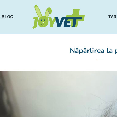
BLOG
TAR
Năpârlirea la p