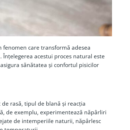
ă, un fenomen care transformă adesea
. Înțelegerea acestui proces natural este
asigura sănătatea și confortul pisicilor
 de rasă, tipul de blană și reacția
ublă, de exemplu, experimentează năpârliri
tejate de intemperiile naturii, năpârlesc
ale temperaturii.