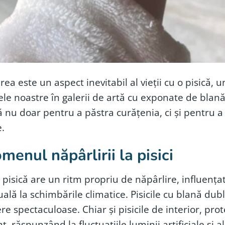
rea este un aspect inevitabil al vieții cu o pisic
ele noastre în galerii de artă cu exponate de blană
ă nu doar pentru a păstra curățenia, ci și pentru a 
.
menul năpârlirii la pisici
 pisică are un ritm propriu de năpârlire, influențat
uală la schimbările climatice. Pisicile cu blană d
re spectaculoase. Chiar și pisicile de interior, pro
t, răspunzând la fluctuațiile luminii artificiale și 