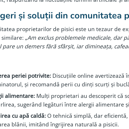
geri și soluții din comunitatea p
atea proprietarilor de pisici este un tezaur de exp
similare: „
Am exclus problemele medicale, dar păr
l pare un demers fără sfârșit, iar dimineața, caf
rea periei potrivite:
Discuțiile online avertizează 
natorul, și recomandă perii cu dinți scurți și buclă
ii alimentare:
Mulți proprietari au descoperit că 
lirea, sugerând legături între alergii alimentare ș
jirea cu apă caldă:
O tehnică simplă, dar eficientă,
ea blănii, imitând îngrijirea naturală a pisicii.