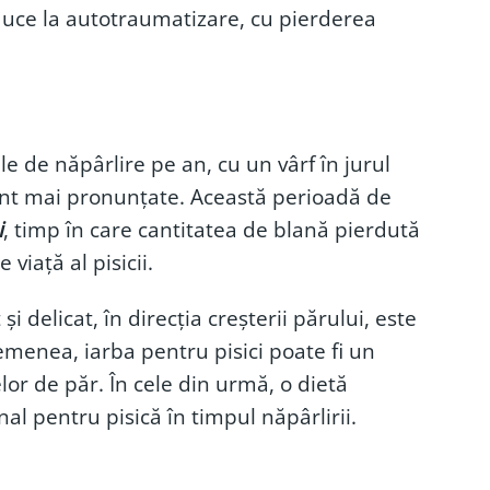
duce la autotraumatizare, cu pierderea
e de năpârlire pe an, cu un vârf în jurul
unt mai pronunțate. Această perioadă de
i
, timp în care cantitatea de blană pierdută
 viață al pisicii.
i delicat, în direcția creșterii părului, este
emenea, iarba pentru pisici poate fi un
lor de păr. În cele din urmă, o dietă
al pentru pisică în timpul năpârlirii.