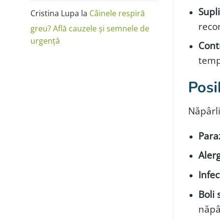
Supl
Cristina Lupa
la
Câinele respiră
reco
greu? Află cauzele și semnele de
urgență
Cont
temp
Posi
Năpârl
Paraz
Alerg
Infec
Boli 
năpâr