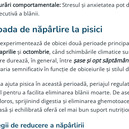
urări comportamentale:
Stresul și anxietatea pot 
cutivă a blănii.
oada de năpârlire la pisici
e experimentează de obicei două perioade principal
aprilie
și
octombrie
, când schimbările climatice s
re durează, în general, între
șase și opt săptămân
ria semnificativ în funcție de obiceiurile și stilul de
a ajuta pisica în această perioadă, periajul regulat ș
l pentru a facilita eliminarea blănii moarte. De as
aloros, sprijinind digestia și eliminarea ghemotoace
să și echilibrată oferă cel mai bun suport nutrițion
gii de reducere a năpârlirii