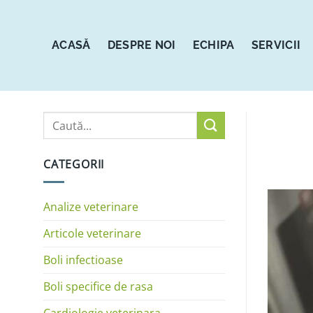
Sari
la
conținut
ACASĂ
DESPRE NOI
ECHIPA
SERVICII
CATEGORII
Analize veterinare
Articole veterinare
Boli infectioase
Boli specifice de rasa
Cardiologie veterinara