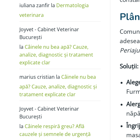
poze:
iuliana zanfir
la
Dermatologia
cum
o
deosebești
Plân
veterinara
de
alergie
sau
Joyvet - Cabinet Veterinar
dermatită
Comunit
București
adesea 
la
Câinele nu bea apă? Cauze,
Periaju
analize, diagnostic și tratament
explicate clar
Soluții:
marius cristian
la
Câinele nu bea
Alege
apă? Cauze, analize, diagnostic și
Furmi
tratament explicate clar
Alerg
Joyvet - Cabinet Veterinar
năpâr
București
Îngri
la
Câinele respiră greu? Află
cauzele și semnele de urgență
masar