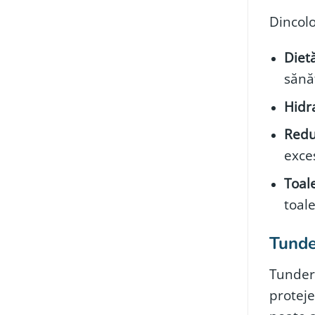
Dincolo
Dietă
sănă
Hidr
Redu
exce
Toal
toal
Tunde
Tundere
proteje