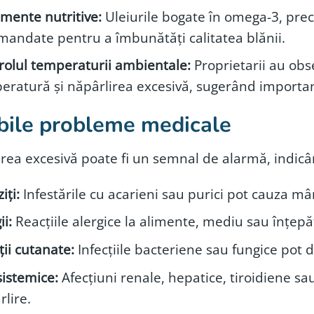
imente nutritive:
Uleiurile bogate în omega-3, pre
mandate pentru a îmbunătăți calitatea blănii.
rolul temperaturii ambientale:
Proprietarii au obse
eratură și năpârlirea excesivă, sugerând importan
bile probleme medicale
irea excesivă poate fi un semnal de alarmă, indi
iți:
Infestările cu acarieni sau purici pot cauza mâ
ii:
Reacțiile alergice la alimente, mediu sau înțepăt
ții cutanate:
Infecțiile bacteriene sau fungice pot de
sistemice:
Afecțiuni renale, hepatice, tiroidiene sau
lire.