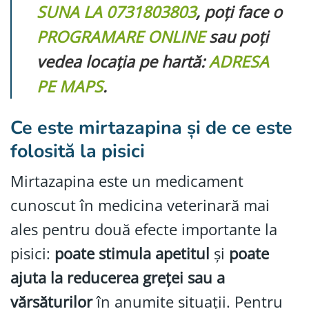
SUNA LA 0731803803
, poți face o
PROGRAMARE ONLINE
sau poți
vedea locația pe hartă:
ADRESA
PE MAPS
.
Ce este mirtazapina și de ce este
folosită la pisici
Mirtazapina este un medicament
cunoscut în medicina veterinară mai
ales pentru două efecte importante la
pisici:
poate stimula apetitul
și
poate
ajuta la reducerea greței sau a
vărsăturilor
în anumite situații. Pentru