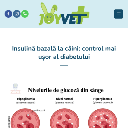
Sari
la
conținut
Insulină bazală la câini: control mai
ușor al diabetului