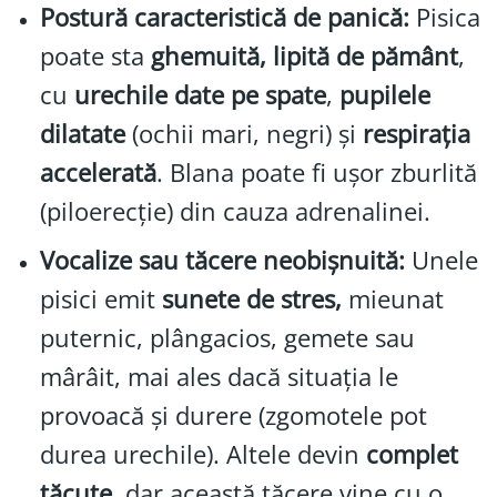
Postură caracteristică de panică:
Pisica
poate sta
ghemuită, lipită de pământ
,
cu
urechile date pe spate
,
pupilele
dilatate
(ochii mari, negri) și
respirația
accelerată
. Blana poate fi ușor zburlită
(piloerecție) din cauza adrenalinei.
Vocalize sau tăcere neobișnuită:
Unele
pisici emit
sunete de stres,
mieunat
puternic, plângacios, gemete sau
mârâit, mai ales dacă situația le
provoacă și durere (zgomotele pot
durea urechile). Altele devin
complet
tăcute
, dar această tăcere vine cu o