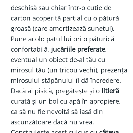
deschisă sau chiar într-o cutie de
carton acoperită parțial cu o pătură
groasă (care amortizează sunetul).
Pune acolo patul lui ori o păturică
confortabilă,
jucăriile preferate
,
eventual un obiect de-al tău cu
mirosul tău (un tricou vechi), prezența
mirosului stăpânului îi dă încredere.
Dacă ai pisică, pregătește și o
litieră
curată și un bol cu apă în apropiere,
ca să nu fie nevoită să iasă din
ascunzătoare dacă nu vrea.
Construiește acest culcuș cu
câteva