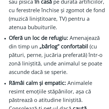
sau pisica
în casă
pe durata artificiilor,
cu ferestrele închise și zgomot de fond
(muzică liniștitoare, TV) pentru a
atenua bubuiturile.
Oferă un loc de refugiu:
Amenajează
din timp un
„bârlog” confortabil
(cu
pături, perne, jucăria preferată) într-o
zonă liniștită, unde animalul se poate
ascunde dacă se sperie.
Rămâi calm și empatic:
Animalele
resimt emoțiile stăpânilor, așa că
păstrează o atitudine liniștită.
Consolează-ți pet-ul dacă
caută