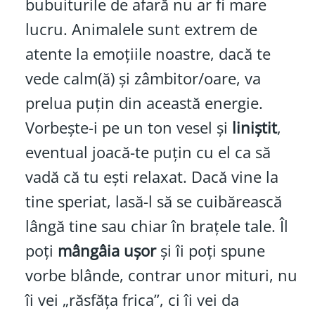
bubuiturile de afară nu ar fi mare
lucru. Animalele sunt extrem de
atente la emoțiile noastre, dacă te
vede calm(ă) și zâmbitor/oare, va
prelua puțin din această energie.
Vorbește-i pe un ton vesel și
liniștit
,
eventual joacă-te puțin cu el ca să
vadă că tu ești relaxat. Dacă vine la
tine speriat, lasă-l să se cuibărească
lângă tine sau chiar în brațele tale. Îl
poți
mângâia ușor
și îi poți spune
vorbe blânde, contrar unor mituri, nu
îi vei „răsfăța frica”, ci îi vei da