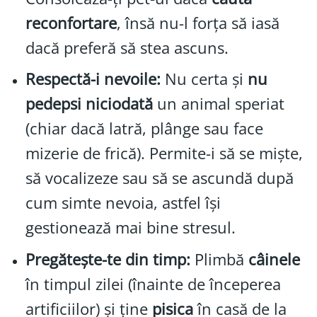
reconfortare
, însă nu-l forța să iasă
dacă preferă să stea ascuns.
Respectă-i nevoile:
Nu certa și
nu
pedepsi niciodată
un animal speriat
(chiar dacă latră, plânge sau face
mizerie de frică). Permite-i să se miște,
să vocalizeze sau să se ascundă după
cum simte nevoia, astfel își
gestionează mai bine stresul.
Pregătește-te din timp:
Plimbă
câinele
în timpul zilei (înainte de începerea
artificiilor) și ține
pisica
în casă de la