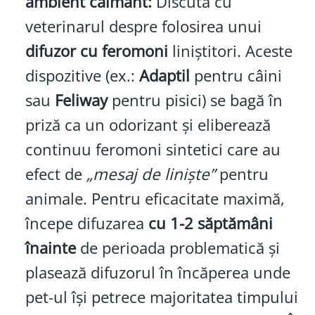
ambient calmant:
Discută cu
veterinarul despre folosirea unui
difuzor cu feromoni
liniștitori. Aceste
dispozitive (ex.:
Adaptil
pentru câini
sau
Feliway
pentru pisici) se bagă în
priză ca un odorizant și eliberează
continuu feromoni sintetici care au
efect de
„mesaj de liniște”
pentru
animale. Pentru eficacitate maximă,
începe difuzarea
cu 1-2 săptămâni
înainte
de perioada problematică și
plasează difuzorul în încăperea unde
pet-ul își petrece majoritatea timpului