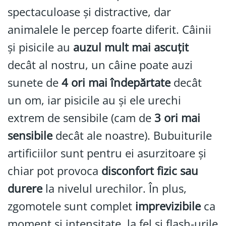
spectaculoase și distractive, dar
animalele le percep foarte diferit. Câinii
și pisicile au
auzul mult mai ascuțit
decât al nostru, un câine poate auzi
sunete de
4 ori mai îndepărtate
decât
un om, iar pisicile au și ele urechi
extrem de sensibile (cam de
3 ori mai
sensibile
decât ale noastre). Bubuiturile
artificiilor sunt pentru ei asurzitoare și
chiar pot provoca
disconfort fizic sau
durere
la nivelul urechilor. În plus,
zgomotele sunt complet
imprevizibile
ca
moment și intensitate, la fel și flash-urile