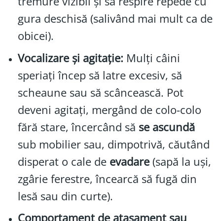
tremure vizibil și să respire repede cu
gura deschisă (salivând mai mult ca de
obicei).
Vocalizare și agitație:
Mulți câini
speriați încep să latre excesiv, să
scheaune sau să scâncească. Pot
deveni agitați, mergând de colo-colo
fără stare, încercând să
se ascundă
sub mobilier sau, dimpotrivă, căutând
disperat o cale de
evadare
(sapă la uși,
zgârie ferestre, încearcă să fugă din
lesă sau din curte).
Comportament de atașament sau