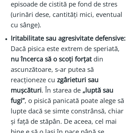
episoade de cistită pe fond de stres
(urinări dese, cantități mici, eventual
cu sânge).
Iritabilitate sau agresivitate defensive:
Dacă pisica este extrem de speriată,
nu încerca să o scoți forțat
din
ascunzătoare, s-ar putea să
reacționeze cu
zgârieturi sau
mușcături
. În starea de
„luptă sau
fugi”
, o pisică panicată poate alege să
lupte dacă se simte constrânsă, chiar
și față de stăpân. De aceea, cel mai
bine e să o lași în pace până se