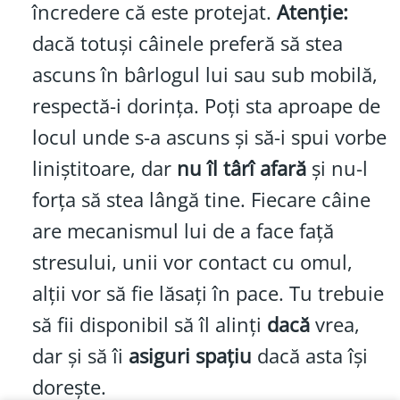
încredere că este protejat.
Atenție:
dacă totuși câinele preferă să stea
ascuns în bârlogul lui sau sub mobilă,
respectă-i dorința. Poți sta aproape de
locul unde s-a ascuns și să-i spui vorbe
liniștitoare, dar
nu îl târî afară
și nu-l
forța să stea lângă tine. Fiecare câine
are mecanismul lui de a face față
stresului, unii vor contact cu omul,
alții vor să fie lăsați în pace. Tu trebuie
să fii disponibil să îl alinți
dacă
vrea,
dar și să îi
asiguri spațiu
dacă asta își
dorește.