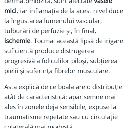
dermatomiozită, sunt afectate
vasele
mici
, iar inflamația de la acest nivel duce
la îngustarea lumenului vascular,
tulburări de perfuzie și, în final,
ischemie
. Tocmai această lipsă de irigare
suficientă produce distrugerea
progresivă a foliculilor piloși, subțierea
pielii și suferința fibrelor musculare.
Asta explică de ce boala are o distribuție
atât de caracteristică: apar semne mai
ales în zonele deja sensibile, expuse la
traumatisme repetate sau cu circulație
colaterală mai modestă.