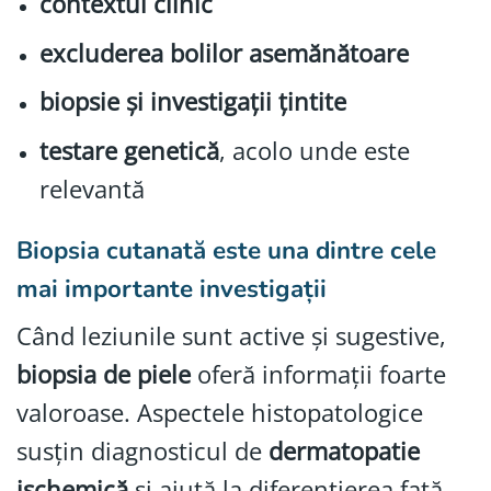
contextul clinic
excluderea bolilor asemănătoare
biopsie și investigații țintite
testare genetică
, acolo unde este
relevantă
Biopsia cutanată este una dintre cele
mai importante investigații
Când leziunile sunt active și sugestive,
biopsia de piele
oferă informații foarte
valoroase. Aspectele histopatologice
susțin diagnosticul de
dermatopatie
ischemică
și ajută la diferențierea față