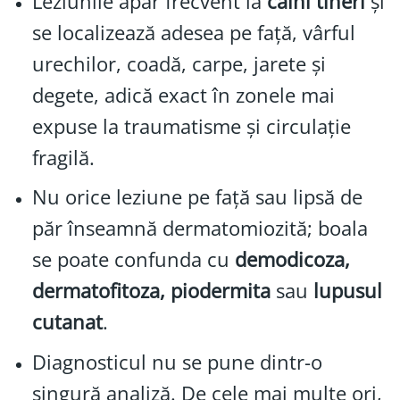
Leziunile apar frecvent la
câini tineri
și
se localizează adesea pe față, vârful
urechilor, coadă, carpe, jarete și
degete, adică exact în zonele mai
expuse la traumatisme și circulație
fragilă.
Nu orice leziune pe față sau lipsă de
păr înseamnă dermatomiozită; boala
se poate confunda cu
demodicoza,
dermatofitoza, piodermita
sau
lupusul
cutanat
.
Diagnosticul nu se pune dintr-o
singură analiză. De cele mai multe ori,