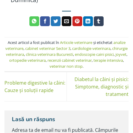
Acest articol a fost publicat în
Articole veterinare
şi etichetat
analize
veterinare
,
cabinet veterinar Sector 3
,
cardiologie veterinara
,
chirurgie
veterinara
,
clinica veterinara Bucuresti
,
endoscopie caini pisici
,
joyvet
,
ortopedie veterinara
,
recenzii cabinet veterinar
,
terapie intensiva
,
veterinar non stop
.
Diabetul la câini și pisici:
Probleme digestive la câini:
Simptome, diagnostic și
Cauze și soluții rapide
tratament
Lasă un răspuns
Adresa ta de email nu va fi publicată.
Câmpurile