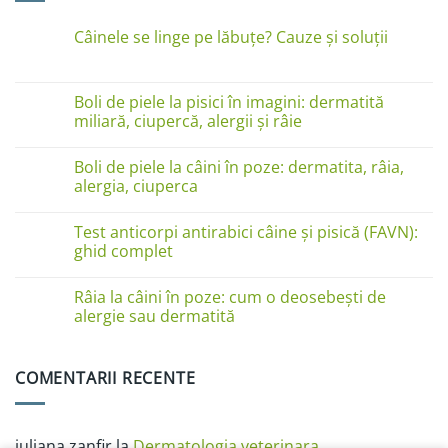
Câinele se linge pe lăbuțe? Cauze și soluții
Niciun
comentariu
la
Câinele
Boli de piele la pisici în imagini: dermatită
se
miliară, ciupercă, alergii și râie
linge
pe
Niciun
lăbuțe?
comentariu
Cauze
Boli de piele la câini în poze: dermatita, râia,
la
și
Boli
alergia, ciuperca
soluții
de
piele
Niciun
la
comentariu
Test anticorpi antirabici câine și pisică (FAVN):
pisici
la
în
Boli
ghid complet
imagini:
de
dermatită
piele
Niciun
miliară,
la
comentariu
Râia la câini în poze: cum o deosebești de
ciupercă,
câini
la
alergii
în
Test
alergie sau dermatită
și
poze:
anticorpi
râie
dermatita,
antirabici
Niciun
râia,
câine
comentariu
alergia,
și
la
COMENTARII RECENTE
ciuperca
pisică
Râia
(FAVN):
la
ghid
câini
complet
în
poze:
iuliana zanfir
la
Dermatologia veterinara
cum