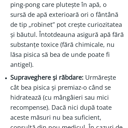
ping-pong care plutește în apă, o
sursă de apă exterioară ori o fântână
de tip „robinet” pot crește curiozitatea
şi băutul. Întotdeauna asigură apă fără
substanțe toxice (fără chimicale, nu
lăsa pisica să bea de unde poate fi
antigel).
Supraveghere şi răbdare:
Urmărește
cât bea pisica şi premiaz-o când se
hidratează (cu mângâieri sau mici
recompense). Dacă nici după toate
aceste măsuri nu bea suficient,
consultă din nou medicul. În cazuri de