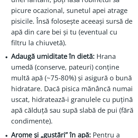
picure ocazional, sunetul apei atrage
pisicile. Însă folosește aceeași sursă de
apă din care bei și tu (eventual cu
filtru la chiuvetă).
Adaugă umiditate în dietă:
Hrana
umedă (conserve, pateuri) conține
multă apă (~75-80%) și asigură o bună
hidratare. Dacă pisica mănâncă numai
uscat, hidratează-i granulele cu puțină
apă călduță sau supă slabă de pui (fără
condimente).
Arome și „gustări” în apă:
Pentru a