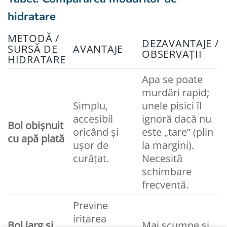
hidratare
METODĂ /
DEZAVANTAJE /
SURSĂ DE
AVANTAJE
OBSERVAȚII
HIDRATARE
Apa se poate
murdări rapid;
Simplu,
unele pisici îl
accesibil
ignoră dacă nu
Bol obișnuit
oricând și
este „tare” (plin
cu apă plată
ușor de
la margini).
curățat.
Necesită
schimbare
frecventă.
Previne
iritarea
Bol larg și
Mai scumpe și