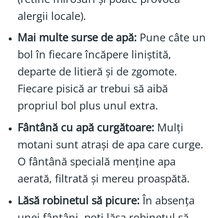
alergii locale).
Mai multe surse de apă:
Pune câte un
bol în fiecare încăpere liniștită,
departe de litieră și de zgomote.
Fiecare pisică ar trebui să aibă
propriul bol plus unul extra.
Fântână cu apă curgătoare:
Mulți
motani sunt atrași de apa care curge.
O fântână specială menține apa
aerată, filtrată și mereu proaspătă.
Lăsă robinetul să picure:
În absența
unei fântâni, poți lăsa robinetul să