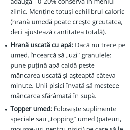
adaugă 10-20% conservă în meniul
zilnic. Menține totuși echilibrul caloric
(hrană umedă poate crește greutatea,
deci ajustează cantitatea totală).
Hrană uscată cu apă:
Dacă nu trece pe
umed, încearcă să „uzi” granulele:
pune puțină apă caldă peste
mâncarea uscată și așteaptă câteva
minute. Unii pisici învață să mestece
mâncarea sfărâmată în supă.
Topper umed:
Folosește suplimente
speciale sau „topping” umed (pateuri,
mousse-uri pentru pisici) pe care să le