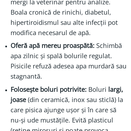
mergi la veterinar pentru analize.
Boala cronică de rinichi, diabetul,
hipertiroidismul sau alte infecții pot
modifica necesarul de apă.
Oferă apă mereu proaspătă:
Schimbă
apa zilnic şi spală bolurile regulat.
Pisicile refuză adesea apa murdară sau
stagnantă.
Foloseşte boluri potrivite:
Boluri
largi,
joase
(din ceramică, inox sau sticlă) la
care pisica ajunge uşor şi în care să
nu-și ude mustățile. Evită plasticul
(retine mirosuri şi poate provoca