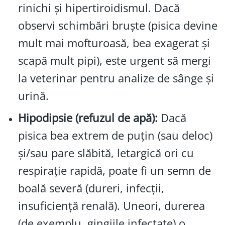
rinichi și hipertiroidismul. Dacă
observi schimbări bruşte (pisica devine
mult mai mofturoasă, bea exagerat și
scapă mult pipi), este urgent să mergi
la veterinar pentru analize de sânge și
urină.
Hipodipsie (refuzul de apă):
Dacă
pisica bea extrem de puțin (sau deloc)
şi/sau pare slăbită, letargică ori cu
respirație rapidă, poate fi un semn de
boală severă (dureri, infecții,
insuficiență renală). Uneori, durerea
(de exemplu, gingiile infectate) o