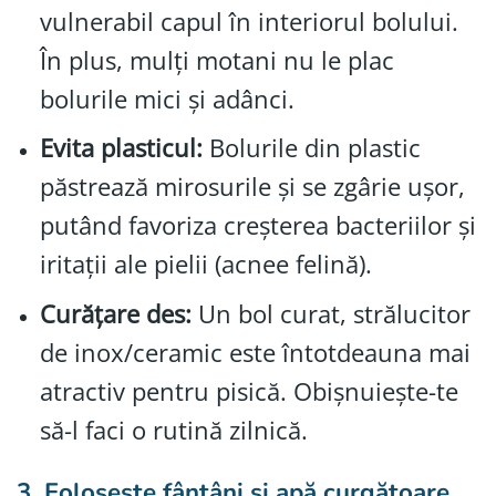
vulnerabil capul în interiorul bolului.
În plus, mulți motani nu le plac
bolurile mici și adânci.
Evita plasticul:
Bolurile din plastic
păstrează mirosurile și se zgârie uşor,
putând favoriza creșterea bacteriilor și
iritații ale pielii (acnee felină).
Curățare des:
Un bol curat, strălucitor
de inox/ceramic este întotdeauna mai
atractiv pentru pisică. Obișnuiește-te
să-l faci o rutină zilnică.
3. Folosește fântâni și apă curgătoare