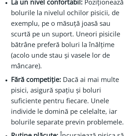
La un nivel confortabil:
Poziționează
bolurile la nivelul ochilor pisicii, de
exemplu, pe o măsuță joasă sau
scurtă pe un suport. Uneori pisicile
bătrâne preferă boluri la înălțime
(acolo unde stau și vasele lor de
mâncare).
Fără competiție:
Dacă ai mai multe
pisici, asigură spațiu și boluri
suficiente pentru fiecare. Unele
individe le domină pe celelalte, iar
bolurile separate previn problemele.
Rutine plăcute:
Încurajează pisica să