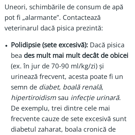
Uneori, schimbările de consum de apă
pot fi „alarmante”. Contactează
veterinarul dacă pisica prezintă:
Polidipsie (sete excesivă):
Dacă pisica
bea
des mult mai mult decât de obicei
(ex. în jur de 70-90 ml/kg/zi) şi
urinează frecvent, acesta poate fi un
semn de
diabet
,
boală renală
,
hipertiroidism
sau
infecție urinară
.
De exemplu, trei dintre cele mai
frecvente cauze de sete excesivă sunt
diabetul zaharat, boala cronică de