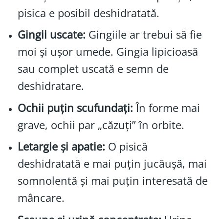
pisica e posibil deshidratată.
Gingii uscate:
Gingiile ar trebui să fie
moi și ușor umede. Gingia lipicioasă
sau complet uscată e semn de
deshidratare.
Ochii puțin scufundați:
În forme mai
grave, ochii par „căzuți” în orbite.
Letargie și apatie:
O pisică
deshidratată e mai puțin jucăușă, mai
somnolentă și mai puțin interesată de
mâncare.